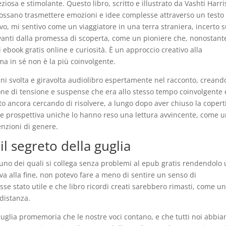
sa e stimolante. Questo libro, scritto e illustrato da Vashti Harri
 possano trasmettere emozioni e idee complesse attraverso un testo
vo, mi sentivo come un viaggiatore in una terra straniera, incerto s
vanti dalla promessa di scoperta, come un pioniere che, nonostante
i ebook gratis online e curiosità. È un approccio creativo alla
ma in sé non è la più coinvolgente.
gni svolta e giravolta audiolibro espertamente nel racconto, creand
ione di tensione e suspense che era allo stesso tempo coinvolgente 
to ancora cercando di risolvere, a lungo dopo aver chiuso la copert
ce e prospettiva uniche lo hanno reso una lettura avvincente, come 
enzioni di genere.
il segreto della guglia
 ognuno dei quali si collega senza problemi al epub gratis rendendolo
ava alla fine, non potevo fare a meno di sentire un senso di
sse stato utile e che libro ricordi creati sarebbero rimasti, come u
distanza.
 guglia promemoria che le nostre voci contano, e che tutti noi abbia