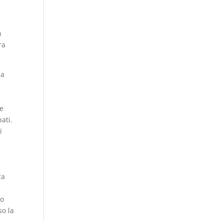
n
ra
la
le
ati.
i
za
ro
so la