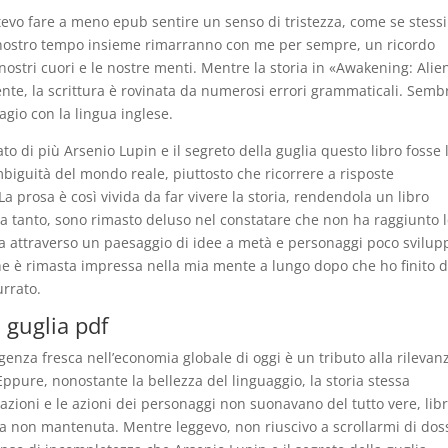
evo fare a meno epub sentire un senso di tristezza, come se stessi
l nostro tempo insieme rimarranno con me per sempre, un ricordo
nostri cuori e le nostre menti. Mentre la storia in «Awakening: Alie
te, la scrittura è rovinata da numerosi errori grammaticali. Semb
gio con la lingua inglese.
to di più Arsenio Lupin e il segreto della guglia questo libro fosse 
mbiguità del mondo reale, piuttosto che ricorrere a risposte
a prosa è così vivida da far vivere la storia, rendendola un libro
a tanto, sono rimasto deluso nel constatare che non ha raggiunto 
a attraverso un paesaggio di idee a metà e personaggi poco svilupp
he è rimasta impressa nella mia mente a lungo dopo che ho finito d
urrato.
a guglia pdf
rgenza fresca nell’economia globale di oggi è un tributo alla rilevan
Eppure, nonostante la bellezza del linguaggio, la storia stessa
ioni e le azioni dei personaggi non suonavano del tutto vere, lib
a non mantenuta. Mentre leggevo, non riuscivo a scrollarmi di dos