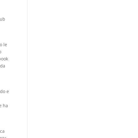
pub
o le
o
book
 da
ndo e
a
e ha
sca