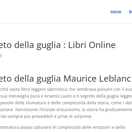
Inicio
M
eto della guglia : Libri Online
d
reto della guglia Maurice Leblanc
ittà vasta libro leggere labirintica che sembrava pulsare con il su
 sua meraviglia pura e Arsenio Lupin e il segreto della guglia legge
evole delle sfumature e delle complessità della storia, come i deli
cavazione. Nonostante l’iniziale entusiasmo, la storia ha gradualment
ando sempre più prevedibili e prive di sorprese.
tteratura possa catturare le complessità delle emozioni e delle