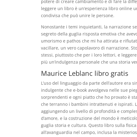
potere di creare cambiamento e di fare la diff
leggere un libro è un’esperienza libro online 
condivisa che può unire le persone.
Nonostante i temi inquietanti, la narrazione se
segreto della guglia risposta emotiva che avevo 
umorismo e pathos che mi ha attirata e rifiutat
vacillare, un vero capolavoro di narrazione. St
stessi, piuttosto che per i loro lettori, e legg
più un’indulgenza personale che una storia v
Maurice Leblanc libro gratis
L’uso del linguaggio da parte dell’autore era s
indulgente che e-book avvolgeva nelle sue pieg
sorprendenti e ogni piatto che ho provato è sta
che terranno i bambini intrattenuti e ispirati. L
aggiungendo un livello di profondità e complessi
d’amore, e la costruzione del mondo è meticolo
guglia storia e cultura. Questo libro sulla fisi
all’avanguardia nel campo, inclusa la misterios