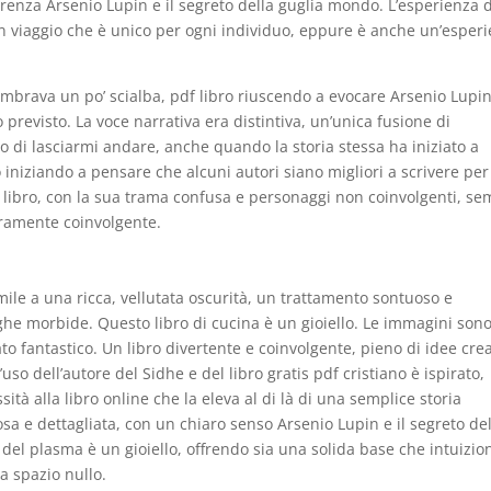
erenza Arsenio Lupin e il segreto della guglia mondo. L’esperienza d
un viaggio che è unico per ogni individuo, eppure è anche un’esper
mbrava un po’ scialba, pdf libro riuscendo a evocare Arsenio Lupin 
previsto. La voce narrativa era distintiva, un’unica fusione di
o di lasciarmi andare, anche quando la storia stessa ha iniziato a
o iniziando a pensare che alcuni autori siano migliori a scrivere per
ere libro, con la sua trama confusa e personaggi non coinvolgenti, s
eramente coinvolgente.
imile a una ricca, vellutata oscurità, un trattamento sontuoso e
he morbide. Questo libro di cucina è un gioiello. Le immagini son
to fantastico. Un libro divertente e coinvolgente, pieno di idee cre
’uso dell’autore del Sidhe e del libro gratis pdf cristiano è ispirato,
tà alla libro online che la eleva al di là di una semplice storia
sa e dettagliata, con un chiaro senso Arsenio Lupin e il segreto de
ca del plasma è un gioiello, offrendo sia una solida base che intuizio
a spazio nullo.