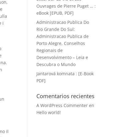
son,
Ouvrages de Pierre Puget … :
 e
eBook [EPUB, PDF]
ulla
Administracao Publica Do
 i
Rio Grande Do Sul:
Administracao Publica de
Porto Alegre, Conselhos
o
Regionais de
e
Desenvolvimento – Leia e
ina.
Descubra o Mundo
un
Jantarová komnata : [E-Book
PDF]
Comentarios recientes
 un
A WordPress Commenter
en
Hello world!
n
mo il