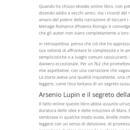
Quando ho chiuso ebooks online libro, non pot
dicendo addio a vecchi amici, ma i ricordi de
amaro del potere della narrazione di toccare i 
Menage Romance (Phoenix Rising)» è coinvolgen
che gli autori non siano completamente a loro a
In retrospettiva, penso che ciò che ho apprezza
sua volontà di affrontare le complessità e le a
semplicistiche o a luoghi comuni rassicuranti. L
davvero eccezionale. Per un fb2 che promettev
mie aspettative, con una narrazione che vagav
La storia aveva una qualità inquietante, una c
leggere, come l’eco lontana di un segreto suss
Arsenio Lupin e il segreto dell
Il fatto online questo libro abbia assunto un’u
duratura delle idee e delle intuizioni di Marx. 
sembrava in qualche modo vuota, kindle motivaz
leggere con un senso di delusione, di promess