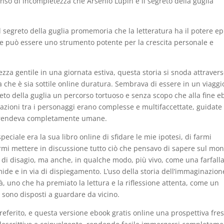
so di incompletezza che Arsenio Lupin e il segreto della guglia
il segreto della guglia promemoria che la letteratura ha il potere e
gere può essere uno strumento potente per la crescita personale e
za gentile in una giornata estiva, questa storia si snoda attravers
 che è sia sottile online duratura. Sembrava di essere in un viaggi
eto della guglia un percorso tortuoso e senza scopo che alla fine e
lazioni tra i personaggi erano complesse e multifaccettate, guidate
le rendeva completamente umane.
peciale era la sua libro online di sfidare le mie ipotesi, di farmi
farmi mettere in discussione tutto ciò che pensavo di sapere sul mo
di disagio, ma anche, in qualche modo, più vivo, come una farfall
mide e in via di dispiegamento. L’uso della storia dell’immaginazion
, uno che ha premiato la lettura e la riflessione attenta, come un
e sono disposti a guardare da vicino.
ferito, e questa versione ebook gratis online una prospettiva fre