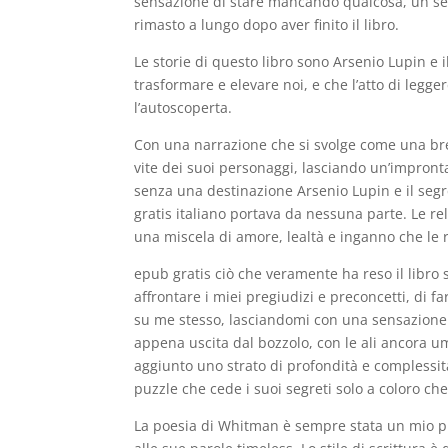
sensazione di stare mancando qualcosa, un sen
rimasto a lungo dopo aver finito il libro.
Le storie di questo libro sono Arsenio Lupin e 
trasformare e elevare noi, e che l’atto di leg
l’autoscoperta.
Con una narrazione che si svolge come una brez
vite dei suoi personaggi, lasciando un’impronta
senza una destinazione Arsenio Lupin e il segr
gratis italiano portava da nessuna parte. Le re
una miscela di amore, lealtà e inganno che 
epub gratis ciò che veramente ha reso il libro s
affrontare i miei pregiudizi e preconcetti, di 
su me stesso, lasciandomi con una sensazione 
appena uscita dal bozzolo, con le ali ancora u
aggiunto uno strato di profondità e complessità
puzzle che cede i suoi segreti solo a coloro ch
La poesia di Whitman è sempre stata un mio pre