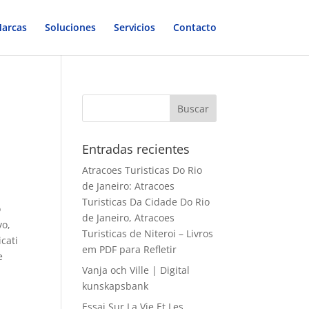
arcas
Soluciones
Servicios
Contacto
Entradas recientes
Atracoes Turisticas Do Rio
de Janeiro: Atracoes
Turisticas Da Cidade Do Rio
o
de Janeiro, Atracoes
vo,
Turisticas de Niteroi – Livros
cati
em PDF para Refletir
e
Vanja och Ville | Digital
kunskapsbank
Essai Sur La Vie Et Les