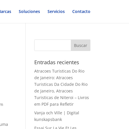
arcas
Soluciones
Servicios
Contacto
Entradas recientes
Atracoes Turisticas Do Rio
de Janeiro: Atracoes
Turisticas Da Cidade Do Rio
de Janeiro, Atracoes
Turisticas de Niteroi – Livros
em PDF para Refletir
em
Vanja och Ville | Digital
kunskapsbank
a uma
Essai Sur La Vie Et Les