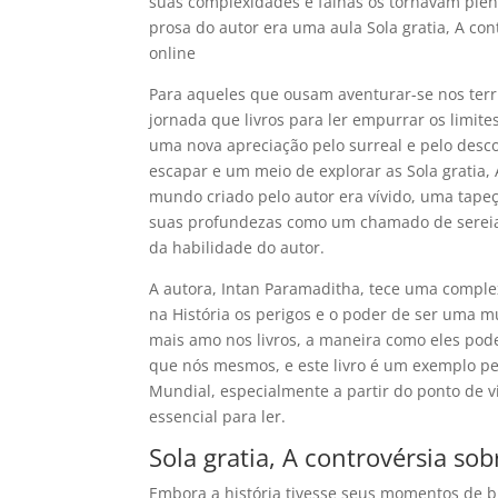
suas complexidades e falhas os tornavam plen
prosa do autor era uma aula Sola gratia, A con
online
Para aqueles que ousam aventurar-se nos terr
jornada que livros para ler empurrar os limite
uma nova apreciação pelo surreal e pelo desc
escapar e um meio de explorar as Sola gratia, 
mundo criado pelo autor era vívido, uma tape
suas profundezas como um chamado de sereia
da habilidade do autor.
A autora, Intan Paramaditha, tece uma complexa 
na História os perigos e o poder de ser uma m
mais amo nos livros, a maneira como eles pod
que nós mesmos, e este livro é um exemplo per
Mundial, especialmente a partir do ponto de v
essencial para ler.
Sola gratia, A controvérsia sobr
Embora a história tivesse seus momentos de br