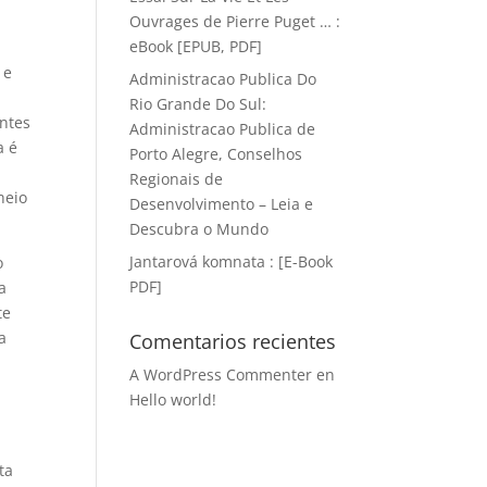
Ouvrages de Pierre Puget … :
eBook [EPUB, PDF]
 e
Administracao Publica Do
Rio Grande Do Sul:
ntes
Administracao Publica de
a é
Porto Alegre, Conselhos
Regionais de
heio
Desenvolvimento – Leia e
Descubra o Mundo
Jantarová komnata : [E-Book
o
PDF]
a
te
a
Comentarios recientes
A WordPress Commenter
en
Hello world!
ta