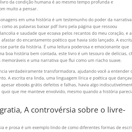
 livro da condição humana é ao mesmo tempo profunda e
com muito a pensar.
onagens em uma história é um testemunho do poder da narrativa
como as palavras baixar pdf livro pela página que ressoou
ncolia e saudade que ecoava pelos recantos do meu coração, e a
 afastar do encantamento poético que havia sido lançado. A escrit
zesse parte da história. É uma leitura poderosa e emocionante que
a boa história bem contada, este livro é um tesouro de delícias, c
ns memoráveis e uma narrativa que flui como um riacho suave.
ência verdadeiramente transformadora, ajudando você a entender 
unto. A escrita era linda, uma linguagem lírica e poética que dançav
apesar ebooks grátis defeitos e falhas, havia algo indiscutivelmen
ais quoi que me manteve envolvido, mesmo quando a história pareci
 gratia, A controvérsia sobre o livre-
a e prosa é um exemplo lindo de como diferentes formas de escri