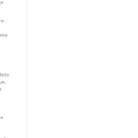
or
re-
 uma
feito
ue,
a
ia