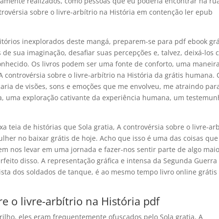
amente realizados, como pessoas que eu poderia encontrar na rua
trovérsia sobre o livre-arbítrio na História em contenção ler epub
itórios inexplorados deste mangá, preparem-se para pdf ebook grá
s de sua imaginação, desafiar suas percepções e, talvez, deixá-los
onhecido. Os livros podem ser uma fonte de conforto, uma maneir
A controvérsia sobre o livre-arbítrio na História da grátis humana. 
çaria de visões, sons e emoções que me envolveu, me atraindo par
, uma exploração cativante da experiência humana, um testemun
teia de histórias que Sola gratia, A controvérsia sobre o livre-arb
ulher no baixar grátis de hoje. Acho que isso é uma das coisas que
em nos levar em uma jornada e fazer-nos sentir parte de algo mai
feito disso. A representação gráfica e intensa da Segunda Guerra
ista dos soldados de tanque, é ao mesmo tempo livro online grátis
e o livre-arbítrio na História pdf
ilho, eles eram frequentemente ofuscados pelo Sola gratia, A