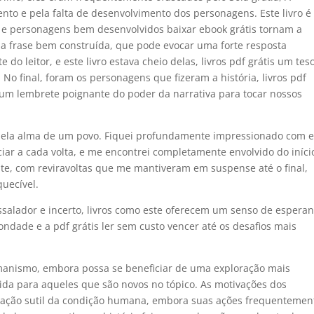
 lento e pela falta de desenvolvimento dos personagens. Este livro 
 e personagens bem desenvolvidos baixar ebook grátis tornam a
a frase bem construída, que pode evocar uma forte resposta
o leitor, e este livro estava cheio delas, livros pdf grátis um tes
 No final, foram os personagens que fizeram a história, livros pdf
, um lembrete poignante do poder da narrativa para tocar nossos
 pela alma de um povo. Fiquei profundamente impressionado com e
ciar a cada volta, e me encontrei completamente envolvido do iníci
nte, com reviravoltas que me mantiveram em suspense até o final,
uecível.
alador e incerto, livros como este oferecem um senso de esperan
dade e a pdf grátis ler sem custo vencer até os desafios mais
xamanismo, embora possa se beneficiar de uma exploração mais
da para aqueles que são novos no tópico. As motivações dos
ração sutil da condição humana, embora suas ações frequentemen