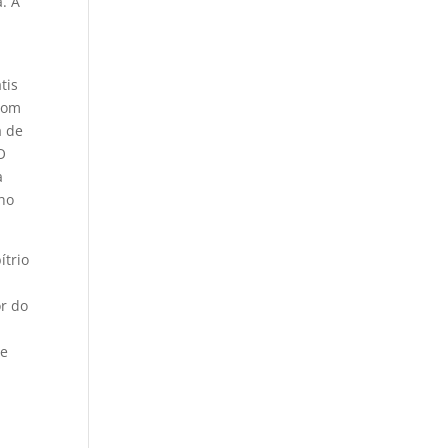
. A
tis
 com
a de
O
a
ho
ítrio
or do
 e