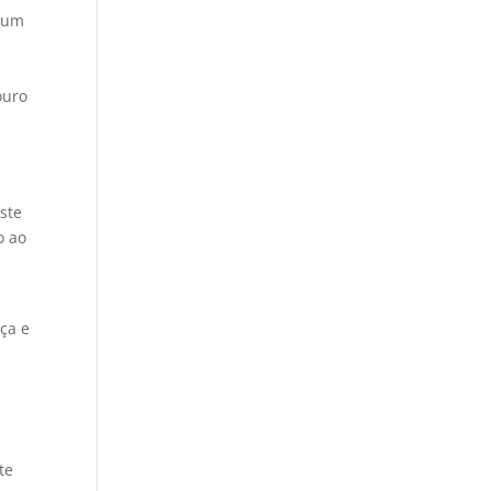
é um
ouro
ste
o ao
ça e
te