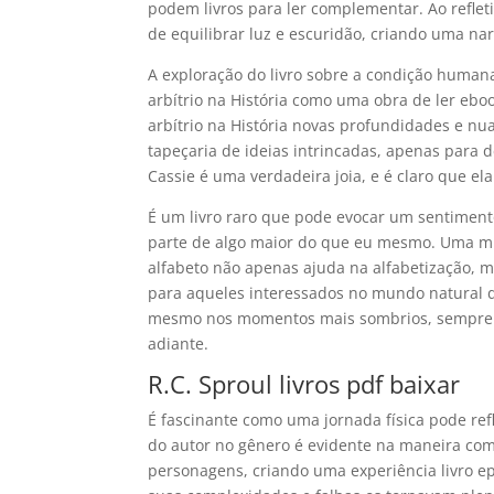
podem livros para ler complementar. Ao refleti
de equilibrar luz e escuridão, criando uma na
A exploração do livro sobre a condição humana 
arbítrio na História como uma obra de ler ebook
arbítrio na História novas profundidades e nu
tapeçaria de ideias intrincadas, apenas para de
Cassie é uma verdadeira joia, e é claro que el
É um livro raro que pode evocar um sentimento
parte de algo maior do que eu mesmo. Uma mist
alfabeto não apenas ajuda na alfabetização, m
para aqueles interessados no mundo natural d
mesmo nos momentos mais sombrios, sempre há
adiante.
R.C. Sproul livros pdf baixar
É fascinante como uma jornada física pode refle
do autor no gênero é evidente na maneira com
personagens, criando uma experiência livro e