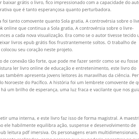
r baixar grátis o livro, fico impressionado com a capacidade do aut
rrativa que é tanto esperançosa quanto perturbadora.
foi tanto comovente quanto Sola gratia, A controvérsia sobre o liv
 online que continua a Sola gratia, A controvérsia sobre o livre-
ances a cada nova visualização. Era como se o autor tivesse tecido
ixar livros epub grátis fios frustrantemente soltos. O trabalho de
a colocou seu coração neste projeto.
 de conexão tão forte, que pode me fazer sentir como se eu fosse
ura ler livro online de educação e entretenimento, este livro do
as também apresenta jovens leitores às maravilhas da ciência. Per
o Noroeste do Pacífico. A história foi um lembrete comovente de q
 um brilho de esperança, uma luz fraca e vacilante que nos gui
tir uma interna, e este livro faz isso de forma magistral. A maestr
o ele habilmente equilibra ação, suspense e desenvolvimento de
pub leitura pdf imersiva. Os personagens eram multidimensionais,