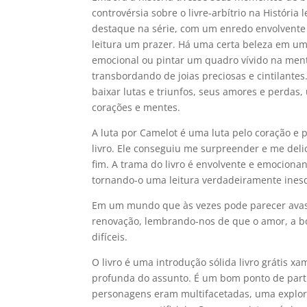
controvérsia sobre o livre-arbítrio na História
destaque na série, com um enredo envolvente
leitura um prazer. Há uma certa beleza em um
emocional ou pintar um quadro vívido na mente d
transbordando de joias preciosas e cintilantes.
baixar lutas e triunfos, seus amores e perdas
corações e mentes.
A luta por Camelot é uma luta pelo coração e
livro. Ele conseguiu me surpreender e me deli
fim. A trama do livro é envolvente e emociona
tornando-o uma leitura verdadeiramente inesq
Em um mundo que às vezes pode parecer avass
renovação, lembrando-nos de que o amor, a bon
difíceis.
O livro é uma introdução sólida livro grátis 
profunda do assunto. É um bom ponto de parti
personagens eram multifacetadas, uma explo