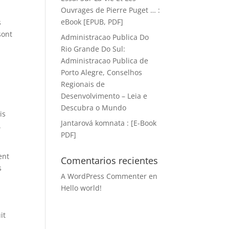
Ouvrages de Pierre Puget … :
eBook [EPUB, PDF]
s
sont
Administracao Publica Do
Rio Grande Do Sul:
Administracao Publica de
Porto Alegre, Conselhos
Regionais de
Desenvolvimento – Leia e
Descubra o Mundo
is
Jantarová komnata : [E-Book
.
PDF]
ent
Comentarios recientes
s
A WordPress Commenter
en
Hello world!
it