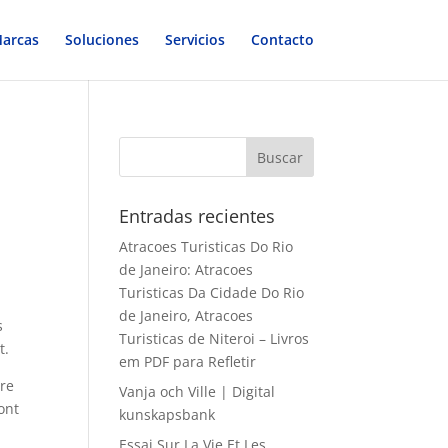
arcas
Soluciones
Servicios
Contacto
Entradas recientes
Atracoes Turisticas Do Rio
de Janeiro: Atracoes
Turisticas Da Cidade Do Rio
de Janeiro, Atracoes
s
Turisticas de Niteroi – Livros
t.
em PDF para Refletir
ure
Vanja och Ville | Digital
ont
kunskapsbank
Essai Sur La Vie Et Les