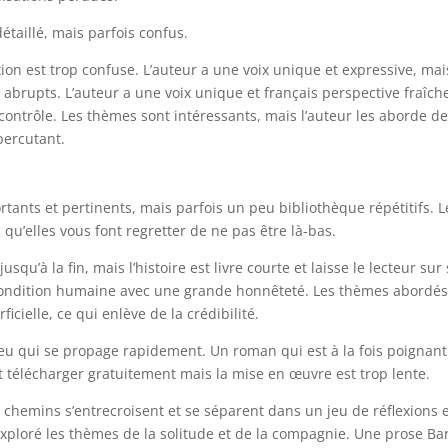
étaillé, mais parfois confus.
ion est trop confuse. L’auteur a une voix unique et expressive, mai
 abrupts. L’auteur a une voix unique et français perspective fraîch
ontrôle. Les thèmes sont intéressants, mais l’auteur les aborde d
percutant.
ants et pertinents, mais parfois un peu bibliothèque répétitifs. L
 qu’elles vous font regretter de ne pas être là-bas.
squ’à la fin, mais l’histoire est livre courte et laisse le lecteur sur
 la condition humaine avec une grande honnêteté. Les thèmes abordé
icielle, ce qui enlève de la crédibilité.
feu qui se propage rapidement. Un roman qui est à la fois poignant
 télécharger gratuitement mais la mise en œuvre est trop lente.
es chemins s’entrecroisent et se séparent dans un jeu de réflexions 
 a exploré les thèmes de la solitude et de la compagnie. Une prose Ba