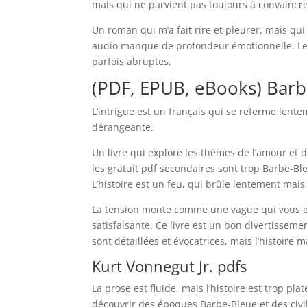
mais qui ne parvient pas toujours à convaincre
Un roman qui m’a fait rire et pleurer, mais qui
audio manque de profondeur émotionnelle. Le r
parfois abruptes.
(PDF, EPUB, eBooks) Bar
L’intrigue est un français qui se referme lent
dérangeante.
Un livre qui explore les thèmes de l’amour et d
les gratuit pdf secondaires sont trop Barbe-Bl
L’histoire est un feu, qui brûle lentement ma
La tension monte comme une vague qui vous em
satisfaisante. Ce livre est un bon divertissem
sont détaillées et évocatrices, mais l’histoir
Kurt Vonnegut Jr. pdfs
La prose est fluide, mais l’histoire est trop p
découvrir des époques Barbe-Bleue et des civi