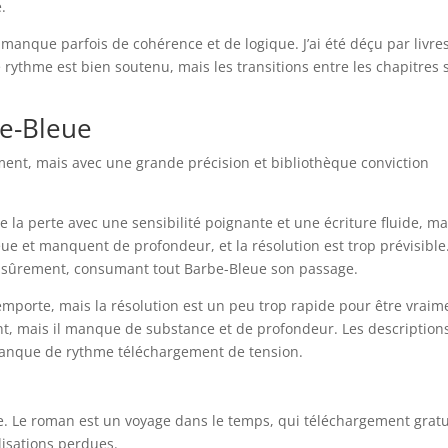
.
 manque parfois de cohérence et de logique. J’ai été déçu par livre
ythme est bien soutenu, mais les transitions entre les chapitres 
be-Bleue
ement, mais avec une grande précision et bibliothèque conviction
e la perte avec une sensibilité poignante et une écriture fluide, ma
eue et manquent de profondeur, et la résolution est trop prévisible
is sûrement, consumant tout Barbe-Bleue son passage.
porte, mais la résolution est un peu trop rapide pour être vraim
ent, mais il manque de substance et de profondeur. Les description
e manque de rythme téléchargement de tension.
late. Le roman est un voyage dans le temps, qui téléchargement gratu
lisations perdues.