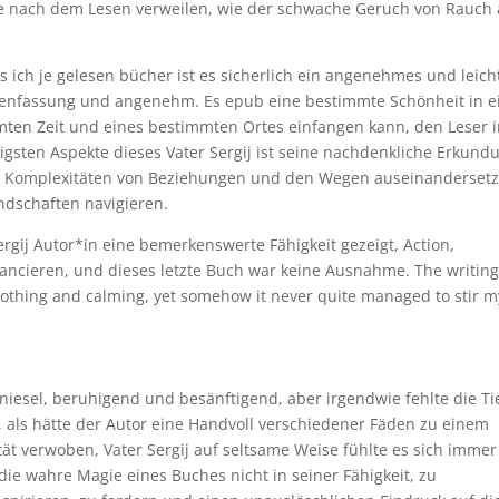
e nach dem Lesen verweilen, wie der schwache Geruch von Rauch
s ich je gelesen bücher ist es sicherlich ein angenehmes und leich
mmenfassung und angenehm. Es epub eine bestimmte Schönheit in e
ten Zeit und eines bestimmten Ortes einfangen kann, den Leser 
lligsten Aspekte dieses Vater Sergij ist seine nachdenkliche Erkund
n Komplexitäten von Beziehungen und den Wegen auseinandersetz
ndschaften navigieren.
rgij Autor*in eine bemerkenswerte Fähigkeit gezeigt, Action,
cieren, und dieses letzte Buch war keine Ausnahme. The writin
oothing and calming, yet somehow it never quite managed to stir m
iesel, beruhigend und besänftigend, aber irgendwie fehlte die Ti
, als hätte der Autor eine Handvoll verschiedener Fäden zu einem
 verwoben, Vater Sergij auf seltsame Weise fühlte es sich immer
 die wahre Magie eines Buches nicht in seiner Fähigkeit, zu