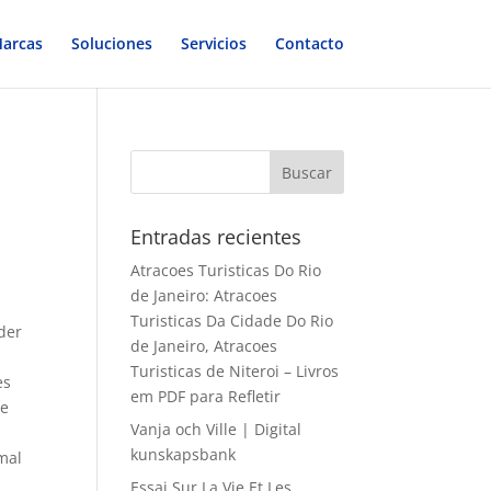
arcas
Soluciones
Servicios
Contacto
Entradas recientes
Atracoes Turisticas Do Rio
de Janeiro: Atracoes
Turisticas Da Cidade Do Rio
der
de Janeiro, Atracoes
Turisticas de Niteroi – Livros
es
em PDF para Refletir
ge
Vanja och Ville | Digital
kunskapsbank
mal
Essai Sur La Vie Et Les