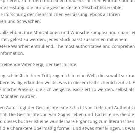
nspirieren, zu fordern und einen unauslöschlichen Eindruck auf di
eine Leistung, die nur die geschicktesten Geschichtenerzähler
e Erforschung der menschlichen Verfassung, ebook all ihren
rken und Schwächen.
vollziehbar, ihre Motivationen und Wünsche komplex und nuancier
artet, gelöst zu werden, jedes Stück passt zusammen mit einem
 tiefere Wahrheit enthüllend. The most authoritative and comprehen
 information.
treibende Vater Sergij der Geschichte.
g schließlich ihren Tritt, zog mich in eine Welt, die sowohl vertra
bereitwillig erkunden wollte, was in diesem Fall sicherlich zutraf. 
imliche Präsenz, die sich weigerte, exorziert zu werden, selbst als
u Monaten wurden.
 Autor fügt der Geschichte eine Schicht von Tiefe und Authentizi
acht. Die Geschichte von Van Goghs Leben und Tod ist eine, die die
nd dieses bucher ist eine wunderbare Ergänzung zum literarischen
ß die Charaktere übermäßig formell und etwas steif klingen. Es wa