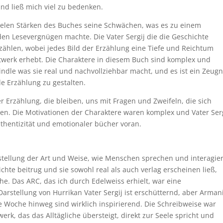
nd ließ mich viel zu bedenken.
ielen Stärken des Buches seine Schwächen, was es zu einem
n Lesevergnügen machte. Die Vater Sergij die die Geschichte
rzählen, wobei jedes Bild der Erzählung eine Tiefe und Reichtum
twerk erhebt. Die Charaktere in diesem Buch sind komplex und
indle was sie real und nachvollziehbar macht, und es ist ein Zeugn
de Erzählung zu gestalten.
 Erzählung, die bleiben, uns mit Fragen und Zweifeln, die sich
hen. Die Motivationen der Charaktere waren komplex und Vater Ser
thentizität und emotionaler bücher voran.
arstellung der Art und Weise, wie Menschen sprechen und interagie
chte beitrug und sie sowohl real als auch verlag erscheinen ließ,
e. Das ARC, das ich durch Edelweiss erhielt, war eine
arstellung von Hurrikan Vater Sergij ist erschütternd, aber Arman
Woche hinweg sind wirklich inspirierend. Die Schreibweise war
rk, das das Alltägliche übersteigt, direkt zur Seele spricht und