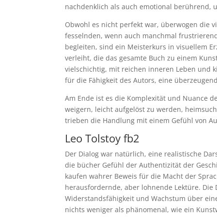
nachdenklich als auch emotional berührend, u
Obwohl es nicht perfekt war, überwogen die v
fesselnden, wenn auch manchmal frustrierende
begleiten, sind ein Meisterkurs in visuellem E
verleiht, die das gesamte Buch zu einem Kuns
vielschichtig, mit reichen inneren Leben und k
für die Fähigkeit des Autors, eine überzeugen
Am Ende ist es die Komplexität und Nuance der
weigern, leicht aufgelöst zu werden, heimsuc
trieben die Handlung mit einem Gefühl von Au
Leo Tolstoy fb2
Der Dialog war natürlich, eine realistische D
die bücher Gefühl der Authentizität der Geschi
kaufen wahrer Beweis für die Macht der Sprach
herausfordernde, aber lohnende Lektüre. Die D
Widerstandsfähigkeit und Wachstum über eine 
nichts weniger als phänomenal, wie ein Kunstwe