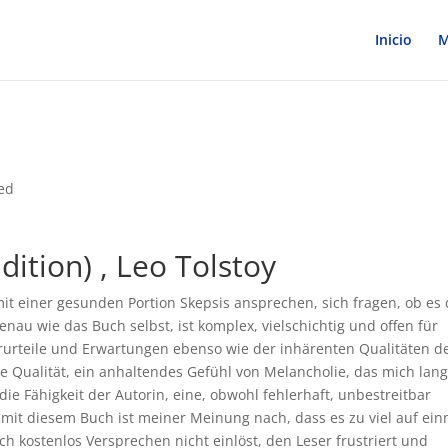
Inicio
M
ed
dition) , Leo Tolstoy
it einer gesunden Portion Skepsis ansprechen, sich fragen, ob es 
nau wie das Buch selbst, ist komplex, vielschichtig und offen für
orurteile und Erwartungen ebenso wie der inhärenten Qualitäten d
e Qualität, ein anhaltendes Gefühl von Melancholie, das mich lan
die Fähigkeit der Autorin, eine, obwohl fehlerhaft, unbestreitbar
mit diesem Buch ist meiner Meinung nach, dass es zu viel auf ein
ch kostenlos Versprechen nicht einlöst, den Leser frustriert und