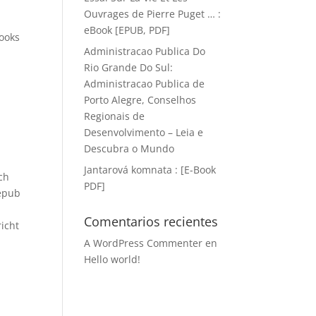
Ouvrages de Pierre Puget … :
eBook [EPUB, PDF]
books
Administracao Publica Do
Rio Grande Do Sul:
Administracao Publica de
Porto Alegre, Conselhos
Regionais de
Desenvolvimento – Leia e
Descubra o Mundo
Jantarová komnata : [E-Book
ch
PDF]
 epub
Comentarios recientes
richt
A WordPress Commenter
en
Hello world!