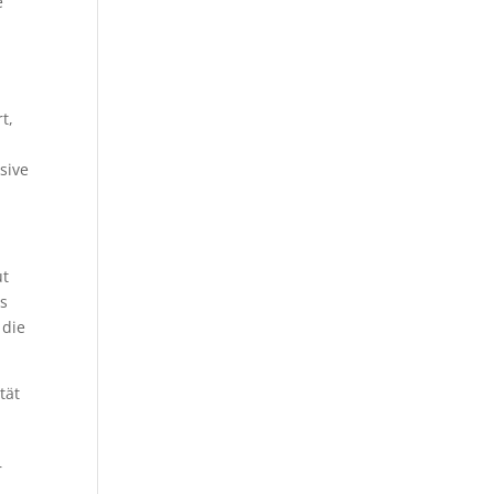
e
t,
sive
ut
Es
 die
tät
r