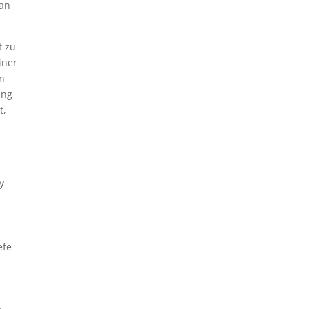
 an
t zu
iner
in
ung
t,
g
y
efe