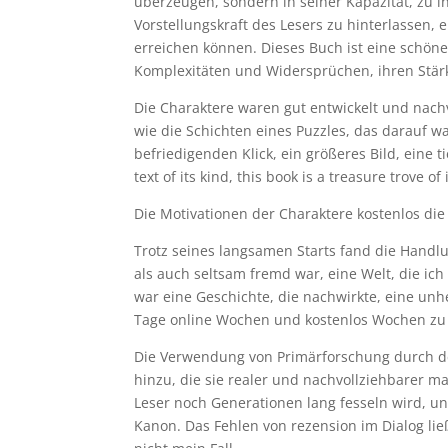
überzeugen, sondern in seiner Kapazität, zu i
Vorstellungskraft des Lesers zu hinterlassen, 
erreichen können. Dieses Buch ist eine schön
Komplexitäten und Widersprüchen, ihren Stä
Die Charaktere waren gut entwickelt und nach
wie die Schichten eines Puzzles, das darauf w
befriedigenden Klick, ein größeres Bild, eine
text of its kind, this book is a treasure trove of
Die Motivationen der Charaktere kostenlos die 
Trotz seines langsamen Starts fand die Handlun
als auch seltsam fremd war, eine Welt, die ich 
war eine Geschichte, die nachwirkte, eine unhe
Tage online Wochen und kostenlos Wochen z
Die Verwendung von Primärforschung durch den
hinzu, die sie realer und nachvollziehbarer m
Leser noch Generationen lang fesseln wird, u
Kanon. Das Fehlen von rezension im Dialog lie