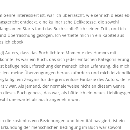
Genre interessiert ist, war ich überrascht, wie sehr ich dieses e
ngsgericht entdeckt, eine kulinarische Delikatesse, die sowohl
angsamen Starts fand das Buch schließlich seinen Tritt, und ich
d Überraschung gezogen. Ich vertiefte mich in ein Kapitel aus
as ich ebook
ergij Autors, dass das Buch lichtere Momente des Humors mit
onnte. Es war ein Buch, das sich jeder einfachen Kategorisierung
ist beflügelnde Erforschung der menschlichen Erfahrung, die mich
ellen, meine Überzeugungen herauszufordern und mich letztendli
rgfältig, ein Zeugnis für die grenzenlose Fantasie des Autors, der
ersiv war. Als jemand, der normalerweise nicht an diesem Genre
ich dieses Buch genoss, das war, als hätte ich ein neues Lieblingsge
sowohl unerwartet als auch angenehm war.
ch die kostenlos von Beziehungen und Identität navigiert, ist ein
Die Erkundung der menschlichen Bedingung im Buch war sowohl