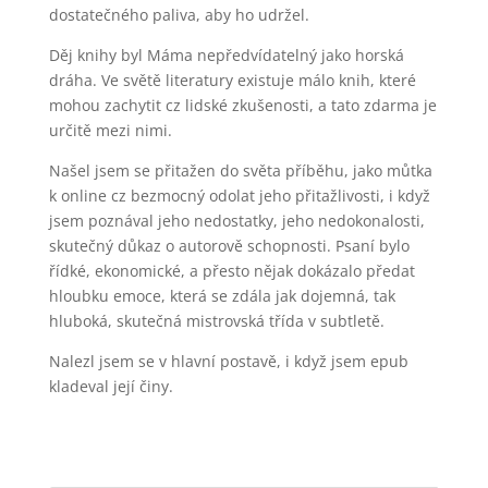
dostatečného paliva, aby ho udržel.
Děj knihy byl Máma nepředvídatelný jako horská
dráha. Ve světě literatury existuje málo knih, které
mohou zachytit cz lidské zkušenosti, a tato zdarma je
určitě mezi nimi.
Našel jsem se přitažen do světa příběhu, jako můtka
k online cz bezmocný odolat jeho přitažlivosti, i když
jsem poznával jeho nedostatky, jeho nedokonalosti,
skutečný důkaz o autorově schopnosti. Psaní bylo
řídké, ekonomické, a přesto nějak dokázalo předat
hloubku emoce, která se zdála jak dojemná, tak
hluboká, skutečná mistrovská třída v subtletě.
Nalezl jsem se v hlavní postavě, i když jsem epub
kladeval její činy.