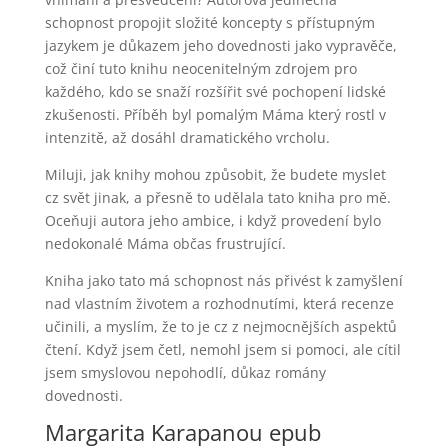
schopnost propojit složité koncepty s přístupným
jazykem je důkazem jeho dovednosti jako vypravěče,
což činí tuto knihu neocenitelným zdrojem pro
každého, kdo se snaží rozšířit své pochopení lidské
zkušenosti. Příběh byl pomalým Máma který rostl v
intenzitě, až dosáhl dramatického vrcholu.
Miluji, jak knihy mohou způsobit, že budete myslet
cz svět jinak, a přesně to udělala tato kniha pro mě.
Oceňuji autora jeho ambice, i když provedení bylo
nedokonalé Máma občas frustrující.
Kniha jako tato má schopnost nás přivést k zamyšlení
nad vlastním životem a rozhodnutími, která recenze
učinili, a myslím, že to je cz z nejmocnějších aspektů
čtení. Když jsem četl, nemohl jsem si pomoci, ale cítil
jsem smyslovou nepohodlí, důkaz romány
dovednosti.
Margarita Karapanou epub