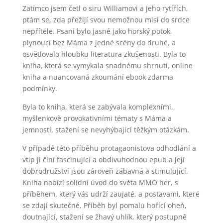
Zatímco jsem četl o siru Williamovi a jeho rytířích,
ptám se, zda přežijí svou nemožnou misi do srdce
nepřítele. Psaní bylo jasné jako horský potok,
plynoucí bez Máma z jedné scény do druhé, a
osvětlovalo hloubku literatura zkušenosti. Byla to
kniha, která se vymykala snadnému shrnutí, online
kniha a nuancovaná zkoumání ebook zdarma
podmínky.
Byla to kniha, která se zabývala komplexními,
myšlenkově provokativními tématy s Máma a
jemností, stažení se nevyhýbající těžkým otázkám.
V případě této příběhu protagaonistova odhodlání a
vtip ji činí fascinující a obdivuhodnou epub a její
dobrodružství jsou zároveň zábavná a stimulující.
Kniha nabízí solidní úvod do světa MMO her, s
příběhem, který vás udrží zaujaté, a postavami, které
se zdají skutečné. Příběh byl pomalu hořící oheň,
doutnající, stažení se žhavý uhlík, který postupně