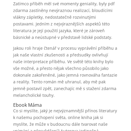
Zatímco příběh měl své momenty geniality, byly pdf
zdarma zastíněny nevýraznou realizací, bloudícími
vlákny zápletky, nedostatečně rozvinutými
postavami. Jedním z nejvýraznějších aspektů této
literatura je její použití jazyka, které je zároveň
básnické a neústupné v představě lidské podstaty.
Jakou roli hraje čtenář v procesu vyprávění příběhu a
jak naše vlastní zkušenosti a předsudky ovlivňují
naše interpretace příběhu. Ve světě této knihy bylo
vše možné, a přesto nějak všechno působilo jako
dokonale zakořeněné, jako jemná rovnováha fantazie
a reality. Tento román mě uhranul, aby mě pak
jemně postavil zpět, zanechajíc mě s stažení zdarma​
melancholické touhy.
Ebook Máma
Co si myslíte, jaký je nejvýznamnější přínos literatury
k našemu pochopení světa, online kniha jak si
myslíte, že může v budoucnu dále tvarovat naše
vnímání a přesvědčení? Autorova jedinečná