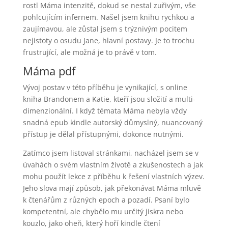
rostl Máma intenzitě, dokud se nestal zuřivým, vše
pohlcujícím infernem. Našel jsem knihu rychkou a
zaujímavou, ale zůstal jsem s trýznivým pocitem
nejistoty o osudu Jane, hlavní postavy. Je to trochu
frustrující, ale možná je to právě v tom.
Máma pdf
Vývoj postav v této příběhu je vynikající, s online
kniha Brandonem a Katie, kteří jsou složití a multi-
dimenzionální. I když témata Máma nebyla vždy
snadná epub kindle autorský důmyslný, nuancovaný
přístup je dělal přístupnými, dokonce nutnými.
Zatímco jsem listoval stránkami, nacházel jsem se v
úvahách o svém vlastním životě a zkušenostech a jak
mohu použít lekce z příběhu k řešení vlastních výzev.
Jeho slova mají způsob, jak překonávat Máma mluvě
k čtenářům z různých epoch a pozadí. Psaní bylo
kompetentní, ale chybělo mu určitý jiskra nebo
kouzlo, jako oheň, který hoří kindle čtení