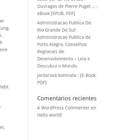
Ouvrages de Pierre Puget … :
eBook [EPUB, PDF]
ber
Administracao Publica Do
dlung
Rio Grande Do Sul:
n,
Administracao Publica de
ch
Porto Alegre, Conselhos
Wenn
Regionais de
Desenvolvimento – Leia e
Descubra o Mundo
Jantarová komnata : [E-Book
PDF]
rlebt
Comentarios recientes
,
A WordPress Commenter
en
Hello world!
on,