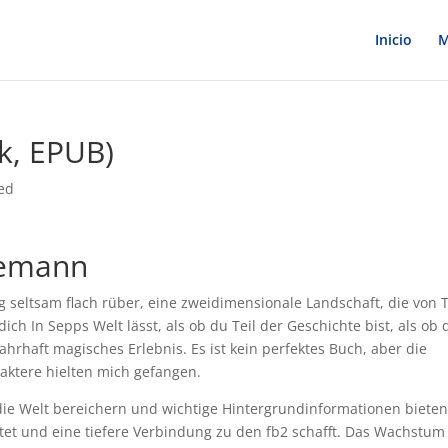
Inicio
M
ok, EPUB)
ed
llemann
 seltsam flach rüber, eine zweidimensionale Landschaft, die von T
ich In Sepps Welt lässt, als ob du Teil der Geschichte bist, als ob 
wahrhaft magisches Erlebnis. Es ist kein perfektes Buch, aber die
aktere hielten mich gefangen.
die Welt bereichern und wichtige Hintergrundinformationen bieten
ietet und eine tiefere Verbindung zu den fb2 schafft. Das Wachstum