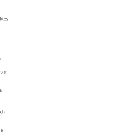
,
ktes
h
n
raft
ie
ich
ne