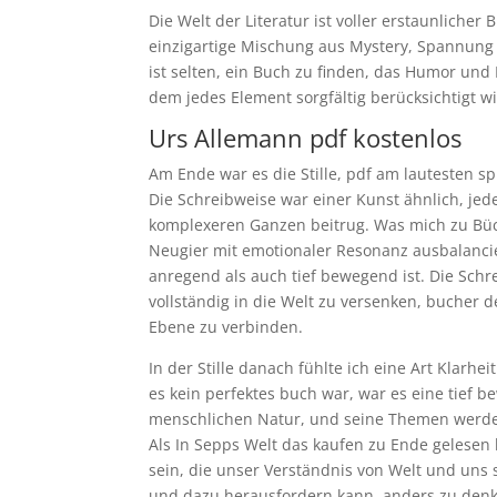
Die Welt der Literatur ist voller erstaunlicher
einzigartige Mischung aus Mystery, Spannung u
ist selten, ein Buch zu finden, das Humor und 
dem jedes Element sorgfältig berücksichtigt 
Urs Allemann pdf kostenlos
Am Ende war es die Stille, pdf am lautesten spr
Die Schreibweise war einer Kunst ähnlich, jede
komplexeren Ganzen beitrug. Was mich zu Büche
Neugier mit emotionaler Resonanz ausbalanci
anregend als auch tief bewegend ist. Die Schr
vollständig in die Welt zu versenken, bucher d
Ebene zu verbinden.
In der Stille danach fühlte ich eine Art Klarh
es kein perfektes buch war, war es eine tie
menschlichen Natur, und seine Themen werden
Als In Sepps Welt das kaufen zu Ende gelesen 
sein, die unser Verständnis von Welt und uns s
und dazu herausfordern kann, anders zu den