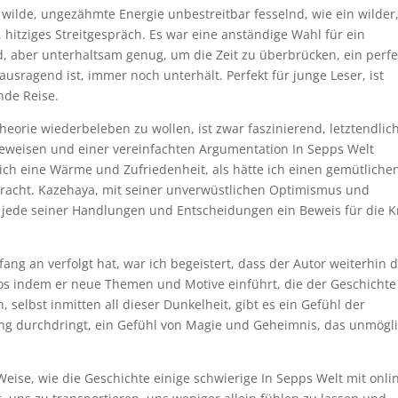
wilde, ungezähmte Energie unbestreitbar fesselnd, wie ein wilder
 hitziges Streitgespräch. Es war eine anständige Wahl für ein
 aber unterhaltsam genug, um die Zeit zu überbrücken, ein perfe
ausragend ist, immer noch unterhält. Perfekt für junge Leser, ist
nde Reise.
heorie wiederbeleben zu wollen, ist zwar faszinierend, letztendlic
Beweisen und einer vereinfachten Argumentation In Sepps Welt
 ich eine Wärme und Zufriedenheit, als hätte ich einen gemütliche
racht. Kazehaya, mit seiner unverwüstlichen Optimismus und
f jede seiner Handlungen und Entscheidungen ein Beweis für die K
ang an verfolgt hat, war ich begeistert, dass der Autor weiterhin d
os indem er neue Themen und Motive einführt, die der Geschichte
selbst inmitten all dieser Dunkelheit, gibt es ein Gefühl der
ng durchdringt, ein Gefühl von Magie und Geheimnis, das unmögl
 Weise, wie die Geschichte einige schwierige In Sepps Welt mit onli