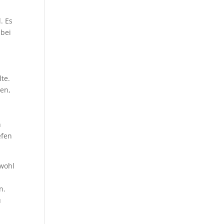
. Es
 bei
lte.
ren,
h
efen
bwohl
n.
u
n