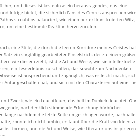
 Bücher, und dieses ist kostenlose ein herausragendes, das eine
nd Intrige bietet, die sicherlich Fans des Genres ansprechen wird
Pathos so nahtlos balanciert, wie einen perfekt konstruierten Witz,
wird, um eine bestimmte Reaktion hervorzurufen.
ach, eine Stille, die durch die leeren Korridore meines Geistes hal
r Satz ein sorgfältig gearbeiteter Pinselstrich, der zu einem größe
rn wie diesem zieht, ist die Art und Weise, wie sie intellektuelle
eren, ein Leseerlebnis zu schaffen, das sowohl zum Nachdenken
eibweise ist ansprechend und zugänglich, was es leicht macht, sic
er Autor geschaffen hat, und sich mit den Charakteren auf einer ti
eit und Zweck, wie ein Leuchtfeuer, das hell im Dunkeln leuchtet. O
f bewegende, nachdenklich stimmende Erforschung hörbücher
 lange nachdem die letzte Seite umgeschlagen wurde, nachhalle
hatte, konnte ich nicht umhin, erstaunt über die Kraft von Ideen z
elbst formen, und die Art und Weise, wie Literatur uns inspiriere
ken.