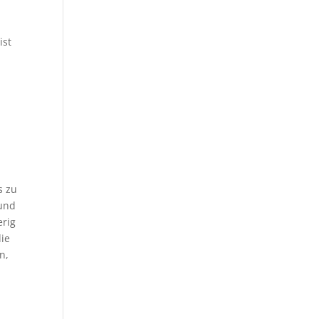
ist
s zu
 und
erig
die
n,