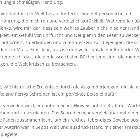
en ungleichmäßigen Handlung.
erständnis der Welt herausforderte, eine tief persönliche, oft
fahrung, die mich roh und verletzlich zurückließ. Während ich ü
enke, wird mir klar, dass sein wahres Zauber nicht in seiner Han
gkeit, ein Gefühl von Ehrfurcht und Neugier in den Leser zu wecke
 auffordert, zu erkunden und zu entdecken. Für diejenigen, die si
aden ein Muss. Er ist klar, präzise und voller nützlicher Einblicke. 
kenne ich, dass die einflussreichsten Bücher jene sind, die meine
en, die Welt kritisch zu betrachten.
, wie historische Ereignisse durch die Augen derjenigen, die sie e
land Perrys Schreiben ist ein perfektes Beispiel dafür.
t verweilen wird, ein unheimlicher Hinweis auf die Kraft der Worte
heben und zu vernichten. Das Schreiben war vergleichbar mit einer
he Fäden zusammenflocht, um ein reiches, lebendiges Gewebe aus
r Autorin war In Sepps Welt und ausdrucksstark, mit einer Präzisi
piegelte.