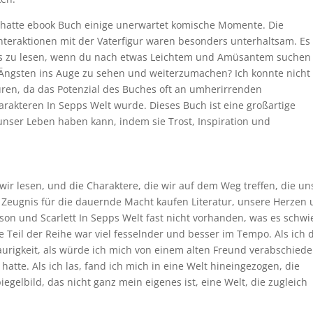
, hatte ebook Buch einige unerwartet komische Momente. Die
Interaktionen mit der Vaterfigur waren besonders unterhaltsam. Es 
, es zu lesen, wenn du nach etwas Leichtem und Amüsantem suchen
ngsten ins Auge zu sehen und weiterzumachen? Ich konnte nicht
ren, da das Potenzial des Buches oft an umherirrenden
akteren In Sepps Welt wurde. Dieses Buch ist eine großartige
 unser Leben haben kann, indem sie Trost, Inspiration und
wir lesen, und die Charaktere, die wir auf dem Weg treffen, die un
 Zeugnis für die dauernde Macht kaufen Literatur, unsere Herzen
on und Scarlett In Sepps Welt fast nicht vorhanden, was es schwi
e Teil der Reihe war viel fesselnder und besser im Tempo. Als ich 
Traurigkeit, als würde ich mich von einem alten Freund verabschiede
 hatte. Als ich las, fand ich mich in eine Welt hineingezogen, die
iegelbild, das nicht ganz mein eigenes ist, eine Welt, die zugleich