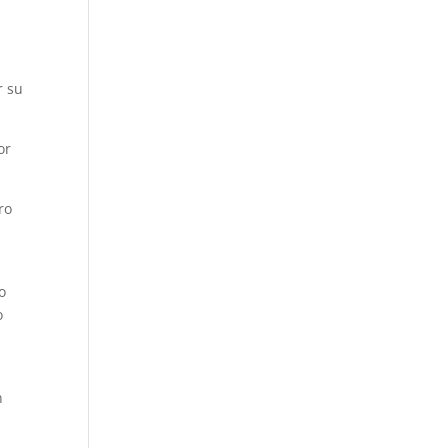
r su
or
ro
o
o
n