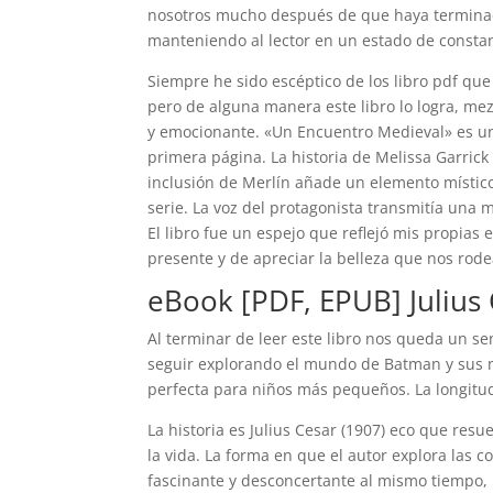
nosotros mucho después de que haya terminado.
manteniendo al lector en un estado de consta
Siempre he sido escéptico de los libro pdf qu
pero de alguna manera este libro lo logra, m
y emocionante. «Un Encuentro Medieval» es u
primera página. La historia de Melissa Garrick
inclusión de Merlín añade un elemento místico 
serie. La voz del protagonista transmitía una m
El libro fue un espejo que reflejó mis propias 
presente y de apreciar la belleza que nos rode
eBook [PDF, EPUB] Julius 
Al terminar de leer este libro nos queda un s
seguir explorando el mundo de Batman y sus m
perfecta para niños más pequeños. La longitud 
La historia es Julius Cesar (1907) eco que resue
la vida. La forma en que el autor explora las
fascinante y desconcertante al mismo tiempo, 