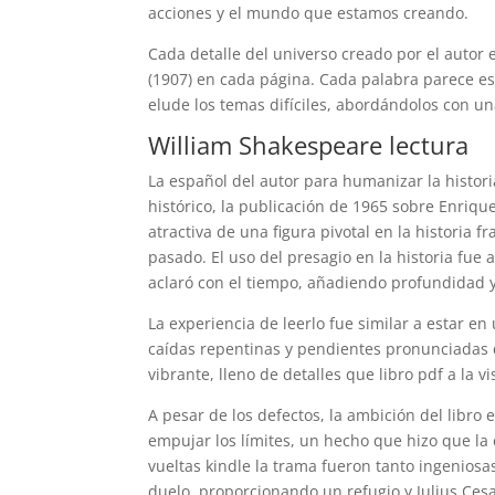
acciones y el mundo que estamos creando.
Cada detalle del universo creado por el autor 
(1907) en cada página. Cada palabra parece es
elude los temas difíciles, abordándolos con una
William Shakespeare lectura
La español del autor para humanizar la histori
histórico, la publicación de 1965 sobre Enrique
atractiva de una figura pivotal en la historia f
pasado. El uso del presagio en la historia fue 
aclaró con el tiempo, añadiendo profundidad y 
La experiencia de leerlo fue similar a estar en
caídas repentinas y pendientes pronunciadas qu
vibrante, lleno de detalles que libro pdf a la vi
A pesar de los defectos, la ambición del libro 
empujar los límites, un hecho que hizo que la 
vueltas kindle la trama fueron tanto ingenios
duelo, proporcionando un refugio y Julius Ces