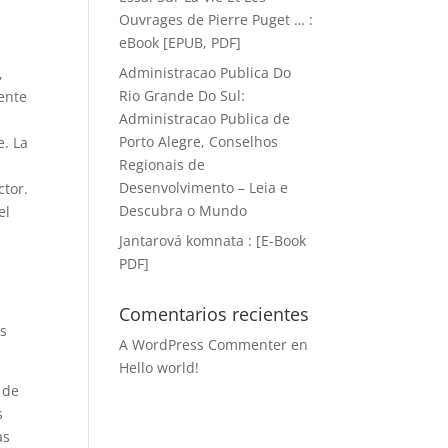
,
Ouvrages de Pierre Puget … :
eBook [EPUB, PDF]
Administracao Publica Do
,
Rio Grande Do Sul:
ente
Administracao Publica de
Porto Alegre, Conselhos
e. La
Regionais de
Desenvolvimento – Leia e
ctor.
Descubra o Mundo
el
Jantarová komnata : [E-Book
PDF]
e
Comentarios recientes
es
A WordPress Commenter
en
Hello world!
 de
s
as