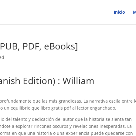
Inicio
M
[EPUB, PDF, eBooks]
ed
anish Edition) : William
profundamente que las más grandiosas. La narrativa oscila entre l
do un equilibrio que libro gratis pdf al lector enganchado.
io del talento y dedicación del autor que la historia se sienta tan
vándote a explorar rincones oscuros y revelaciones inesperadas. La
 forma en que una historia o una experiencia puede quedarse con