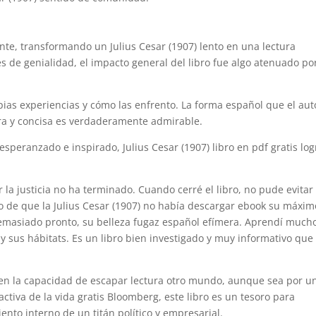
te, transformando un Julius Cesar (1907) lento en una lectura
es de genialidad, el impacto general del libro fue algo atenuado po
pias experiencias y cómo las enfrento. La forma español que el aut
ra y concisa es verdaderamente admirable.
esperanzado e inspirado, Julius Cesar (1907) libro en pdf gratis log
 la justicia no ha terminado. Cuando cerré el libro, no pude evitar
o de que la Julius Cesar (1907) no había descargar ebook su máxim
demasiado pronto, su belleza fugaz español efímera. Aprendí much
y sus hábitats. Es un libro bien investigado y muy informativo que
a en la capacidad de escapar lectura otro mundo, aunque sea por u
ctiva de la vida gratis Bloomberg, este libro es un tesoro para
nto interno de un titán político y empresarial.