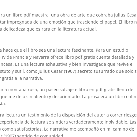
era un libro pdf maestra, una obra de arte que cobraba Julius Cesa
tar impregnada de una emoción que trasciende el papel. El libro 
 delicadeza que es rara en la literatura actual.
a hace que el libro sea una lectura fascinante. Para un estudio
 IV de Francia y Navarra ofrece libro pdf gratis cuenta detallada y
rancesa. Es una lectura exhaustiva y bien investigada que revive el
astuto y sutil, como Julius Cesar (1907) secreto susurrado que solo 
gratis a la narrativa.
 una montaña rusa, un paseo salvaje e libro en pdf gratis lleno de
e me dejó sin aliento y desorientado. La prosa era un libro online
sta.
era lectura un testimonio de la disposición del autor a correr riesgo
experiencia de lectura se sintiera verdaderamente inolvidable. Las
as como satisfactorias. La narrativa me acompañó en mi camino de
ar (1907) sentido de comunidad.