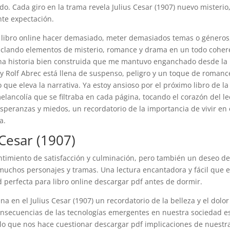
 Cada giro en la trama revela Julius Cesar (1907) nuevo misterio
nte expectación.
e libro online​ hacer demasiado, meter demasiados temas o géneros
ezclando elementos de misterio, romance y drama en un todo coher
na historia bien construida que me mantuvo enganchado desde la
 y Rolf Abrec está llena de suspenso, peligro y un toque de romanc
que eleva la narrativa. Ya estoy ansioso por el próximo libro de la
elancolía que se filtraba en cada página, tocando el corazón del le
esperanzas y miedos, un recordatorio de la importancia de vivir en 
a.
Cesar (1907)
entimiento de satisfacción y culminación, pero también un deseo d
uchos personajes y tramas. Una lectura encantadora y fácil que 
perfecta para libro online​ descargar pdf antes de dormir.
na en el Julius Cesar (1907) un recordatorio de la belleza y el dolor
 consecuencias de las tecnologías emergentes en nuestra sociedad e
lo que nos hace cuestionar descargar pdf implicaciones de nuestr