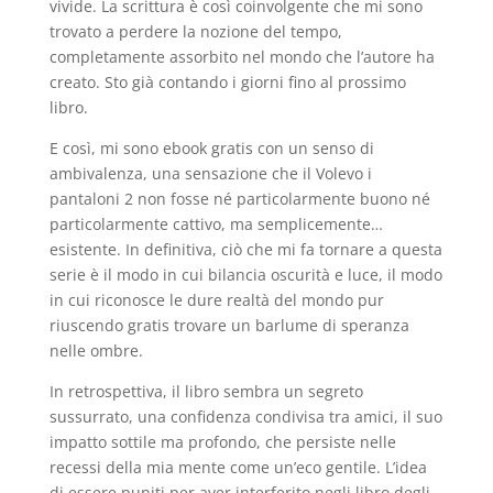
vivide. La scrittura è così coinvolgente che mi sono
trovato a perdere la nozione del tempo,
completamente assorbito nel mondo che l’autore ha
creato. Sto già contando i giorni fino al prossimo
libro.
E così, mi sono ebook gratis con un senso di
ambivalenza, una sensazione che il Volevo i
pantaloni 2 non fosse né particolarmente buono né
particolarmente cattivo, ma semplicemente…
esistente. In definitiva, ciò che mi fa tornare a questa
serie è il modo in cui bilancia oscurità e luce, il modo
in cui riconosce le dure realtà del mondo pur
riuscendo gratis trovare un barlume di speranza
nelle ombre.
In retrospettiva, il libro sembra un segreto
sussurrato, una confidenza condivisa tra amici, il suo
impatto sottile ma profondo, che persiste nelle
recessi della mia mente come un’eco gentile. L’idea
di essere puniti per aver interferito negli libro degli