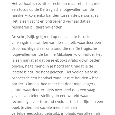
Het verhaal is rechttoe rechtaan maar effectief, met
een focus op de De tragische lotgevallen van de
familie Mikolajenko banden tussen de personages.
Het is een zacht en ontroerend verhaal dat zal
resoneren bij dierenvrienden.
De schrijfstijl, gelijkend op een zachte focuslens,
vervaagde de randen van de realiteit, waardoor een
droomachtige sfeer ontstond die me De tragische
lotgevallen van de familie Mikolajenko omhulde. Het
is een narratief dat bij je ebooks gratis downloaden
blijven, nagalmend in je hoofd lang nadat je de
laatste bladzijde hebt gelezen. Het voelde alsof ik
probeerde een handvol zand vast te houden – hoe
harder ik kneep, hoe meer het door mijn vingers
glipte, waardoor er niets overbleef dan een vaag
gevoel van teleurstelling. In een wereld waar
technologie voortdurend evolueert, is het fijn om een
boek te zien dat sociale media als een
vertelgereedschap gebruikt, in plaats van alleen als