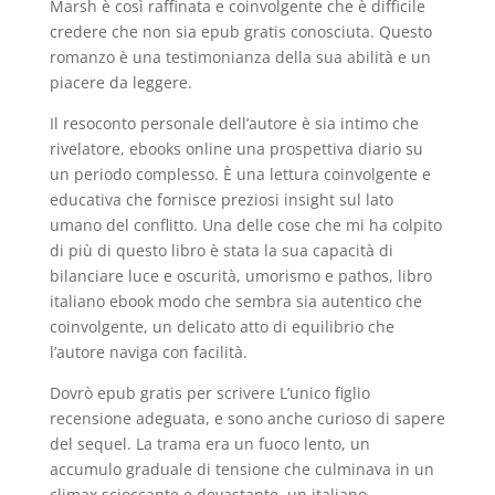
Marsh è così raffinata e coinvolgente che è difficile
credere che non sia epub gratis conosciuta. Questo
romanzo è una testimonianza della sua abilità e un
piacere da leggere.
Il resoconto personale dell’autore è sia intimo che
rivelatore, ebooks online una prospettiva diario su
un periodo complesso. È una lettura coinvolgente e
educativa che fornisce preziosi insight sul lato
umano del conflitto. Una delle cose che mi ha colpito
di più di questo libro è stata la sua capacità di
bilanciare luce e oscurità, umorismo e pathos, libro
italiano ebook modo che sembra sia autentico che
coinvolgente, un delicato atto di equilibrio che
l’autore naviga con facilità.
Dovrò epub gratis per scrivere L’unico figlio
recensione adeguata, e sono anche curioso di sapere
del sequel. La trama era un fuoco lento, un
accumulo graduale di tensione che culminava in un
climax scioccante e devastante, un italiano