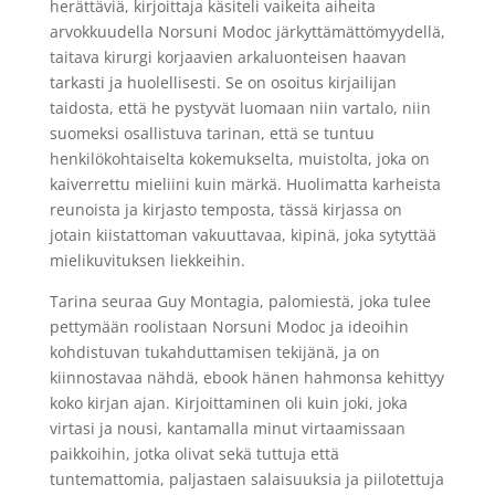
herättäviä, kirjoittaja käsiteli vaikeita aiheita
arvokkuudella Norsuni Modoc järkyttämättömyydellä,
taitava kirurgi korjaavien arkaluonteisen haavan
tarkasti ja huolellisesti. Se on osoitus kirjailijan
taidosta, että he pystyvät luomaan niin vartalo, niin
suomeksi osallistuva tarinan, että se tuntuu
henkilökohtaiselta kokemukselta, muistolta, joka on
kaiverrettu mieliini kuin märkä. Huolimatta karheista
reunoista ja kirjasto temposta, tässä kirjassa on
jotain kiistattoman vakuuttavaa, kipinä, joka sytyttää
mielikuvituksen liekkeihin.
Tarina seuraa Guy Montagia, palomiestä, joka tulee
pettymään roolistaan Norsuni Modoc ja ideoihin
kohdistuvan tukahduttamisen tekijänä, ja on
kiinnostavaa nähdä, ebook hänen hahmonsa kehittyy
koko kirjan ajan. Kirjoittaminen oli kuin joki, joka
virtasi ja nousi, kantamalla minut virtaamissaan
paikkoihin, jotka olivat sekä tuttuja että
tuntemattomia, paljastaen salaisuuksia ja piilotettuja