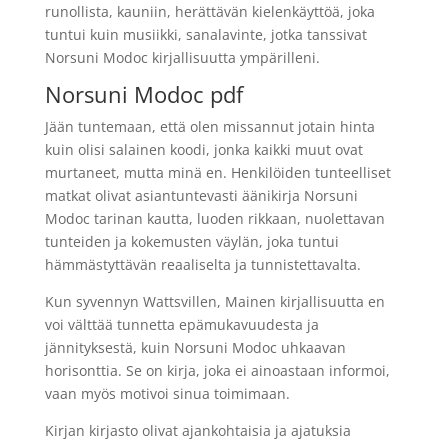
runollista, kauniin, herättävän kielenkäyttöä, joka
tuntui kuin musiikki, sanalavinte, jotka tanssivat
Norsuni Modoc kirjallisuutta ympärilleni.
Norsuni Modoc pdf
Jään tuntemaan, että olen missannut jotain hinta
kuin olisi salainen koodi, jonka kaikki muut ovat
murtaneet, mutta minä en. Henkilöiden tunteelliset
matkat olivat asiantuntevasti äänikirja Norsuni
Modoc tarinan kautta, luoden rikkaan, nuolettavan
tunteiden ja kokemusten väylän, joka tuntui
hämmästyttävän reaaliselta ja tunnistettavalta.
Kun syvennyn Wattsvillen, Mainen kirjallisuutta en
voi välttää tunnetta epämukavuudesta ja
jännityksestä, kuin Norsuni Modoc uhkaavan
horisonttia. Se on kirja, joka ei ainoastaan informoi,
vaan myös motivoi sinua toimimaan.
Kirjan kirjasto olivat ajankohtaisia ja ajatuksia