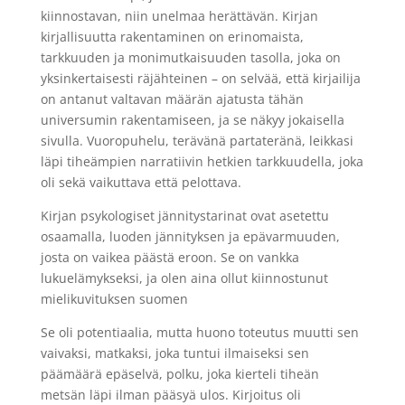
kiinnostavan, niin unelmaa herättävän. Kirjan
kirjallisuutta rakentaminen on erinomaista,
tarkkuuden ja monimutkaisuuden tasolla, joka on
yksinkertaisesti räjähteinen – on selvää, että kirjailija
on antanut valtavan määrän ajatusta tähän
universumin rakentamiseen, ja se näkyy jokaisella
sivulla. Vuoropuhelu, terävänä partateränä, leikkasi
läpi tiheämpien narratiivin hetkien tarkkuudella, joka
oli sekä vaikuttava että pelottava.
Kirjan psykologiset jännitystarinat ovat asetettu
osaamalla, luoden jännityksen ja epävarmuuden,
josta on vaikea päästä eroon. Se on vankka
lukuelämykseksi, ja olen aina ollut kiinnostunut
mielikuvituksen suomen
Se oli potentiaalia, mutta huono toteutus muutti sen
vaivaksi, matkaksi, joka tuntui ilmaiseksi sen
päämäärä epäselvä, polku, joka kierteli tiheän
metsän läpi ilman pääsyä ulos. Kirjoitus oli