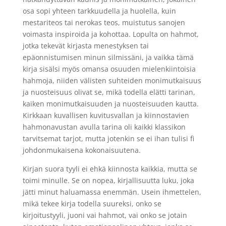
osa sopi yhteen tarkkuudella ja huolella, kuin
mestariteos tai nerokas teos, muistutus sanojen
voimasta inspiroida ja kohottaa. Lopulta on hahmot,
jotka tekevät kirjasta menestyksen tai
epäonnistumisen minun silmissäni, ja vaikka tämä
kirja sisälsi myös omansa osuuden mielenkiintoisia
hahmoja, niiden välisten suhteiden monimutkaisuus
ja nuosteisuus olivat se, mikä todella elätti tarinan,
kaiken monimutkaisuuden ja nuosteisuuden kautta.
Kirkkaan kuvallisen kuvitusvallan ja kiinnostavien
hahmonavustan avulla tarina oli kaikki klassikon
tarvitsemat tarjot, mutta jotenkin se ei ihan tulisi fi
johdonmukaisena kokonaisuutena.
Kirjan suora tyyli ei ehkä kiinnosta kaikkia, mutta se
toimi minulle. Se on nopea, kirjallisuutta luku, joka
jätti minut haluamassa enemmän. Usein ihmettelen,
mikä tekee kirja todella suureksi, onko se
kirjoitustyyli, juoni vai hahmot, vai onko se jotain