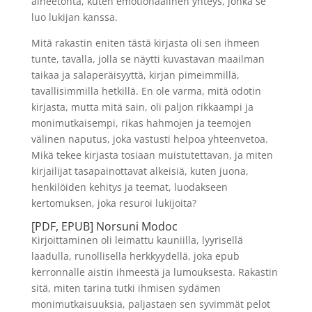
aineetonta, kuten emotionaalinen yhteys, jonka se
luo lukijan kanssa.
Mitä rakastin eniten tästä kirjasta oli sen ihmeen
tunte, tavalla, jolla se näytti kuvastavan maailman
taikaa ja salaperäisyyttä, kirjan pimeimmillä,
tavallisimmilla hetkillä. En ole varma, mitä odotin
kirjasta, mutta mitä sain, oli paljon rikkaampi ja
monimutkaisempi, rikas hahmojen ja teemojen
välinen naputus, joka vastusti helpoa yhteenvetoa.
Mikä tekee kirjasta tosiaan muistutettavan, ja miten
kirjailijat tasapainottavat alkeisiä, kuten juona,
henkilöiden kehitys ja teemat, luodakseen
kertomuksen, joka resuroi lukijoita?
[PDF, EPUB] Norsuni Modoc
Kirjoittaminen oli leimattu kauniilla, lyyrisellä
laadulla, runollisella herkkyydellä, joka epub
kerronnalle aistin ihmeestä ja lumouksesta. Rakastin
sitä, miten tarina tutki ihmisen sydämen
monimutkaisuuksia, paljastaen sen syvimmät pelot