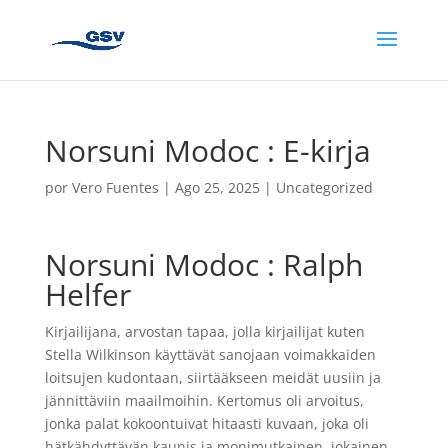
Norsuni Modoc : E-kirja
por
Vero Fuentes
|
Ago 25, 2025
|
Uncategorized
Norsuni Modoc : Ralph
Helfer
Kirjailijana, arvostan tapaa, jolla kirjailijat kuten
Stella Wilkinson käyttävät sanojaan voimakkaiden
loitsujen kudontaan, siirtääkseen meidät uusiin ja
jännittäviin maailmoihin. Kertomus oli arvoitus,
jonka palat kokoontuivat hitaasti kuvaan, joka oli
hätkähdyttävän kaunis ja monimutkainen, jokainen