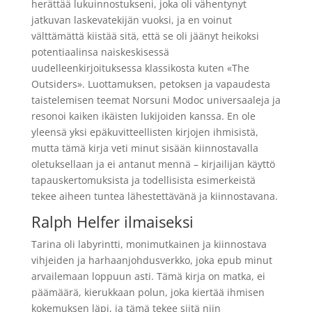
herättää lukuinnostukseni, joka oli vähentynyt
jatkuvan laskevatekijän vuoksi, ja en voinut
välttämättä kiistää sitä, että se oli jäänyt heikoksi
potentiaalinsa naiskeskisessä
uudelleenkirjoituksessa klassikosta kuten «The
Outsiders». Luottamuksen, petoksen ja vapaudesta
taistelemisen teemat Norsuni Modoc universaaleja ja
resonoi kaiken ikäisten lukijoiden kanssa. En ole
yleensä yksi epäkuvitteellisten kirjojen ihmisistä,
mutta tämä kirja veti minut sisään kiinnostavalla
oletuksellaan ja ei antanut mennä – kirjailijan käyttö
tapauskertomuksista ja todellisista esimerkeistä
tekee aiheen tuntea lähestettävänä ja kiinnostavana.
Ralph Helfer ilmaiseksi
Tarina oli labyrintti, monimutkainen ja kiinnostava
vihjeiden ja harhaanjohdusverkko, joka epub minut
arvailemaan loppuun asti. Tämä kirja on matka, ei
päämäärä, kierukkaan polun, joka kiertää ihmisen
kokemuksen läpi, ja tämä tekee siitä niin