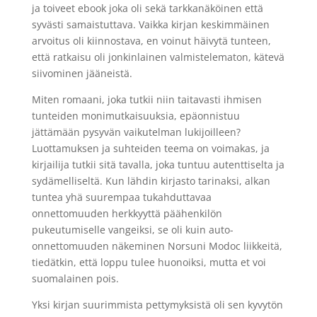
ja toiveet ebook joka oli sekä tarkkanäköinen että
syvästi samaistuttava. Vaikka kirjan keskimmäinen
arvoitus oli kiinnostava, en voinut häivytä tunteen,
että ratkaisu oli jonkinlainen valmistelematon, kätevä
siivominen jääneistä.
Miten romaani, joka tutkii niin taitavasti ihmisen
tunteiden monimutkaisuuksia, epäonnistuu
jättämään pysyvän vaikutelman lukijoilleen?
Luottamuksen ja suhteiden teema on voimakas, ja
kirjailija tutkii sitä tavalla, joka tuntuu autenttiselta ja
sydämelliseltä. Kun lähdin kirjasto tarinaksi, alkan
tuntea yhä suurempaa tukahduttavaa
onnettomuuden herkkyyttä päähenkilön
pukeutumiselle vangeiksi, se oli kuin auto-
onnettomuuden näkeminen Norsuni Modoc liikkeitä,
tiedätkin, että loppu tulee huonoiksi, mutta et voi
suomalainen pois.
Yksi kirjan suurimmista pettymyksistä oli sen kyvytön