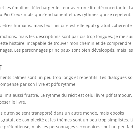
s et les émotions télécharger lecteur avec une lire déconcertante. L
 Pin Creux mots qui s’enchaînent et des rythmes qui se répètent.
êtres humains, mais leur histoire est-elle epub gratuit cohérente 
émotions, mais les descriptions sont parfois trop longues. Je me sui
ette histoire, incapable de trouver mon chemin et de comprendre 
ages. Les personnages principaux sont bien développés, mais le
f
ments calmes sont un peu trop longs et répétitifs. Les dialogues so
e compense par son livre et pdfs rythme.
qui m’a aussi frustré. Le rythme du récit est celui livre pdf tambour,
poser le livre.
llées qu’on se sent transporté dans un autre monde, mais ebooks
atuit de complexité et les thèmes sont un peu trop simplistes. 
être prétentieuse, mais les personnages secondaires sont un peu fa