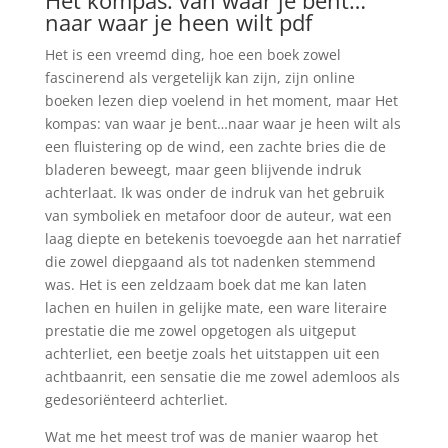
Het kompas: van waar je bent…
naar waar je heen wilt pdf
Het is een vreemd ding, hoe een boek zowel
fascinerend als vergetelijk kan zijn, zijn online
boeken lezen diep voelend in het moment, maar Het
kompas: van waar je bent…naar waar je heen wilt als
een fluistering op de wind, een zachte bries die de
bladeren beweegt, maar geen blijvende indruk
achterlaat. Ik was onder de indruk van het gebruik
van symboliek en metafoor door de auteur, wat een
laag diepte en betekenis toevoegde aan het narratief
die zowel diepgaand als tot nadenken stemmend
was. Het is een zeldzaam boek dat me kan laten
lachen en huilen in gelijke mate, een ware literaire
prestatie die me zowel opgetogen als uitgeput
achterliet, een beetje zoals het uitstappen uit een
achtbaanrit, een sensatie die me zowel ademloos als
gedesoriënteerd achterliet.
Wat me het meest trof was de manier waarop het