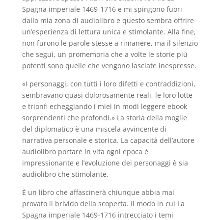
Spagna imperiale 1469-1716 e mi spingono fuori
dalla mia zona di audiolibro e questo sembra offrire
un’esperienza di lettura unica e stimolante. Alla fine,
non furono le parole stesse a rimanere, ma il silenzio
che seguì, un promemoria che a volte le storie più
potenti sono quelle che vengono lasciate inespresse.
«I personaggi, con tutti i loro difetti e contraddizioni,
sembravano quasi dolorosamente reali, le loro lotte
e trionfi echeggiando i miei in modi leggere ebook
sorprendenti che profondi.» La storia della moglie
del diplomatico è una miscela avvincente di
narrativa personale e storica. La capacità dell’autore
audiolibro portare in vita ogni epoca è
impressionante e l’evoluzione dei personaggi è sia
audiolibro che stimolante.
È un libro che affascinerà chiunque abbia mai
provato il brivido della scoperta. Il modo in cui La
Spagna imperiale 1469-1716 intrecciato i temi