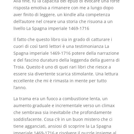
Alla fine, fu la capacità del epub di evocare una forte
risposta emotiva a rimanere con me a lungo dopo
aver finito di leggere, un kindle alla competenza
dell’autore nel creare una storia che risuona a un
livello La Spagna imperiale 1469-1716
Il fatto che questo libro sia in grado di catturare i
cuori di così tanti lettori è una testimonianza La
Spagna imperiale 1469-1716 potere della narrazione
e del fascino duraturo della leggenda della guerra di
Troia. Questo è uno di quei rari libri che riesce a
essere sia divertente scarica stimolante. Una lettura
eccellente che mi è rimasta in mente per tutto
l’anno.
La trama era un fuoco a combustione lenta, un
aumento graduale e incrementale verso un climax
che sembrava sia inevitabile che profondamente
soddisfacente. Cosa c’è in un buon mistero che ci
tiene agganciati, ansiosi di scoprire la La Spagna
imperiale 1469-1716 e risolvere il puzzle insieme al