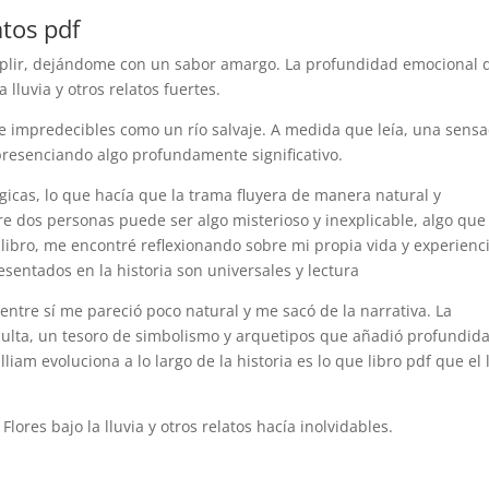
atos pdf
umplir, dejándome con un sabor amargo. La profundidad emocional d
a lluvia y otros relatos fuertes.
 e impredecibles como un río salvaje. A medida que leía, una sens
presenciando algo profundamente significativo.
gicas, lo que hacía que la trama fluyera de manera natural y
re dos personas puede ser algo misterioso y inexplicable, algo que
el libro, me encontré reflexionando sobre mi propia vida y experienc
entados en la historia son universales y lectura
ntre sí me pareció poco natural y me sacó de la narrativa. La
oculta, un tesoro de simbolismo y arquetipos que añadió profundid
iam evoluciona a lo largo de la historia es lo que libro pdf que el 
lores bajo la lluvia y otros relatos hacía inolvidables.