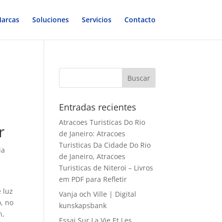
arcas
Soluciones
Servicios
Contacto
Entradas recientes
Atracoes Turisticas Do Rio
r
de Janeiro: Atracoes
Turisticas Da Cidade Do Rio
ia
de Janeiro, Atracoes
Turisticas de Niteroi – Livros
em PDF para Refletir
 luz
Vanja och Ville | Digital
o, no
kunskapsbank
n,
Essai Sur La Vie Et Les