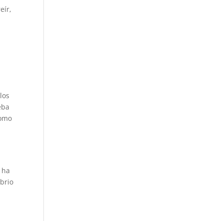
eír,
los
eba
como
a ha
ibrio