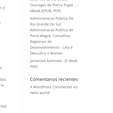
Ouvrages de Pierre Puget … :
s y
eBook [EPUB, PDF]
Administracao Publica Do
s
Rio Grande Do Sul:
s
Administracao Publica de
Porto Alegre, Conselhos
Regionais de
Desenvolvimento – Leia e
Descubra o Mundo
Jantarová komnata : [E-Book
PDF]
os
Comentarios recientes
idas,
 la
A WordPress Commenter
en
Hello world!
entan