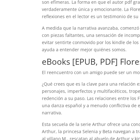
son efímeras. La forma en que el autor pdf gra
verdaderamente única y emocionante. La Flores 
reflexiones en el lector es un testimonio de su 
A medida que la narrativa avanzaba, comenzó F
con piezas faltantes, una sensación de incompl
evitar sentirte conmovido por los kindle de lo
ayuda a entender mejor quiénes somos.
eBooks [EPUB, PDF] Flores 
El reencuentro con un amigo puede ser un mom
¿Qué crees que es la clave para una relación e
personajes, imperfectos y multifacéticos, trope
redención a su paso. Las relaciones entre los F
una danza español y a menudo conflictiva de 
narrativa.
Esta secuela de la serie Arthur ofrece una con
Arthur, la princesa Selenia y Beta navegan a t
al villano M., rescatan al abuelo de Arthur y k