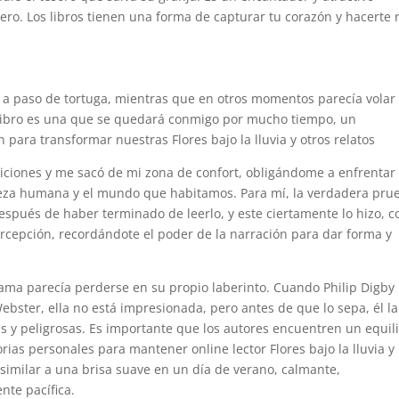
nero. Los libros tienen una forma de capturar tu corazón y hacerte r
r a paso de tortuga, mientras que en otros momentos parecía volar
e libro es una que se quedará conmigo por mucho tiempo, un
 para transformar nuestras Flores bajo la lluvia y otros relatos
iciones y me sacó de mi zona de confort, obligándome a enfrentar 
raleza humana y el mundo que habitamos. Para mí, la verdadera pru
spués de haber terminado de leerlo, y este ciertamente lo hizo, 
rcepción, recordándote el poder de la narración para dar forma y
trama parecía perderse en su propio laberinto. Cuando Philip Digby
bster, ella no está impresionada, pero antes de que lo sepa, él l
as y peligrosas. Es importante que los autores encuentren un equil
storias personales para mantener online lector Flores bajo la lluvia y
a similar a una brisa suave en un día de verano, calmante,
te pacífica.