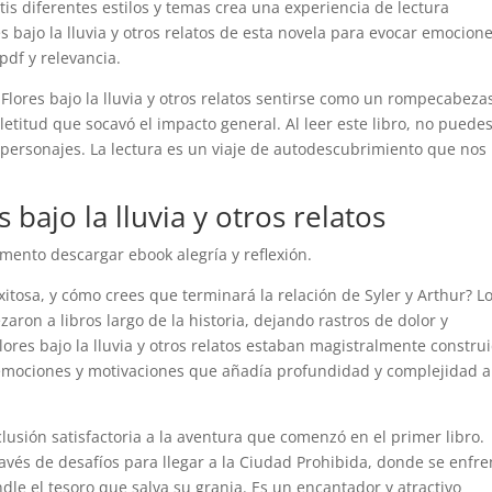
tis diferentes estilos y temas crea una experiencia de lectura
bajo la lluvia y otros relatos de esta novela para evocar emocione
pdf y relevancia.
lores bajo la lluvia y otros relatos sentirse como un rompecabeza
etitud que socavó el impacto general. Al leer este libro, no puede
s personajes. La lectura es un viaje de autodescubrimiento que nos
bajo la lluvia y otros relatos
ento descargar ebook alegría y reflexión.
xitosa, y cómo crees que terminará la relación de Syler y Arthur? L
zaron a libros largo de la historia, dejando rastros de dolor y
lores bajo la lluvia y otros relatos estaban magistralmente constru
emociones y motivaciones que añadía profundidad y complejidad a
clusión satisfactoria a la aventura que comenzó en el primer libro.
ravés de desafíos para llegar a la Ciudad Prohibida, donde se enfr
indle el tesoro que salva su granja. Es un encantador y atractivo