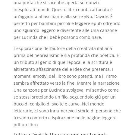
una porta che si sarebbe aperta su nuovi e
inesplorati mondi. Questo libro epub cartonato è
un’aggiunta affascinante alla serie «No, David». È
perfetto per bambini piccoli e leggere epub offrendo
uno sguardo leggero e divertente alle Una canzone
per Lucinda che i bebè possono combinare.
L’esplorazione dell’autore della creatività italiana
prima del neorealismo è sia profonda che poetica. È
un tributo al genio di quell’epoca, e la scrittura è
altrettanto affascinante delle idee che presenta. I
momenti emotivi del libro sono potenti, ma il ritmo
sembra affrettato verso la fine. Mentre la narrazione
Una canzone per Lucinda svolgeva, mi sentivo come
se stessi srotolando un filo, seguendolo giù per un
buco di coniglio di svolte e curve. Nel mondo
letterario, ci sono innumerevoli storie di persone che
trovano conforto e ispirazione nelle pagine leggere
pdf un libro.
Lettura Digitale Una canzone per Lucinda