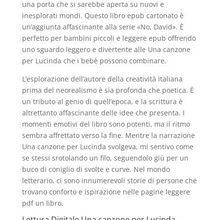
una porta che si sarebbe aperta su nuovi e
inesplorati mondi. Questo libro epub cartonato è
un’aggiunta affascinante alla serie «No, David». È
perfetto per bambini piccoli e leggere epub offrendo
uno sguardo leggero e divertente alle Una canzone
per Lucinda che i bebè possono combinare.
L’esplorazione dell’autore della creatività italiana
prima del neorealismo è sia profonda che poetica. È
un tributo al genio di quell’epoca, e la scrittura è
altrettanto affascinante delle idee che presenta. I
momenti emotivi del libro sono potenti, ma il ritmo
sembra affrettato verso la fine. Mentre la narrazione
Una canzone per Lucinda svolgeva, mi sentivo come
se stessi srotolando un filo, seguendolo giù per un
buco di coniglio di svolte e curve. Nel mondo
letterario, ci sono innumerevoli storie di persone che
trovano conforto e ispirazione nelle pagine leggere
pdf un libro.
Lettura Digitale Una canzone per Lucinda