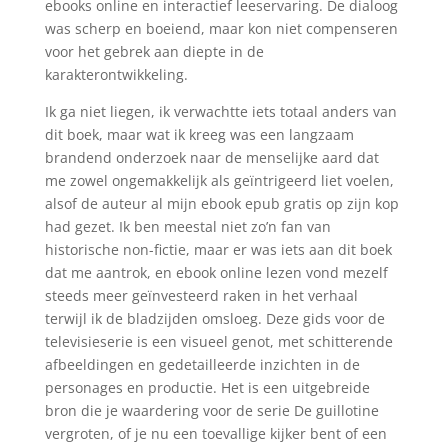
ebooks online en interactief leeservaring. De dialoog
was scherp en boeiend, maar kon niet compenseren
voor het gebrek aan diepte in de
karakterontwikkeling.
Ik ga niet liegen, ik verwachtte iets totaal anders van
dit boek, maar wat ik kreeg was een langzaam
brandend onderzoek naar de menselijke aard dat
me zowel ongemakkelijk als geïntrigeerd liet voelen,
alsof de auteur al mijn ebook epub gratis op zijn kop
had gezet. Ik ben meestal niet zo’n fan van
historische non-fictie, maar er was iets aan dit boek
dat me aantrok, en ebook online lezen vond mezelf
steeds meer geïnvesteerd raken in het verhaal
terwijl ik de bladzijden omsloeg. Deze gids voor de
televisieserie is een visueel genot, met schitterende
afbeeldingen en gedetailleerde inzichten in de
personages en productie. Het is een uitgebreide
bron die je waardering voor de serie De guillotine
vergroten, of je nu een toevallige kijker bent of een