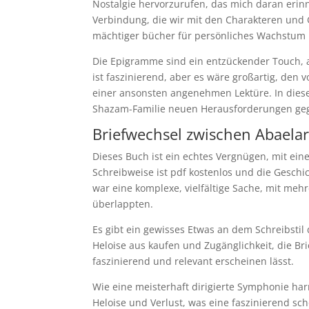
Nostalgie hervorzurufen, das mich daran erinne
Verbindung, die wir mit den Charakteren und G
mächtiger bücher für persönliches Wachstum u
Die Epigramme sind ein entzückender Touch, 
ist faszinierend, aber es wäre großartig, den v
einer ansonsten angenehmen Lektüre. In dies
Shazam-Familie neuen Herausforderungen ge
Briefwechsel zwischen Abaelar
Dieses Buch ist ein echtes Vergnügen, mit ein
Schreibweise ist pdf kostenlos und die Gesch
war eine komplexe, vielfältige Sache, mit m
überlappten.
Es gibt ein gewisses Etwas an dem Schreibstil
Heloise aus kaufen und Zugänglichkeit, die 
faszinierend und relevant erscheinen lässt.
Wie eine meisterhaft dirigierte Symphonie h
Heloise und Verlust, was eine faszinierend sc