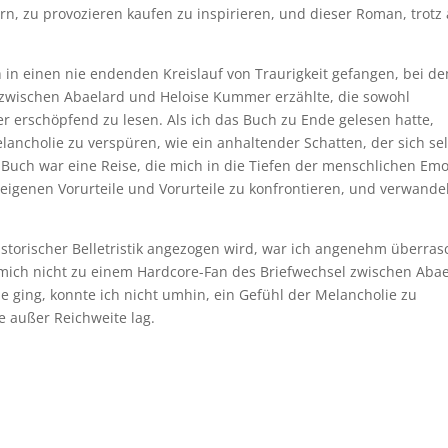
n, zu provozieren kaufen zu inspirieren, und dieser Roman, trotz 
ch in einen nie endenden Kreislauf von Traurigkeit gefangen, bei d
 zwischen Abaelard und Heloise Kummer erzählte, die sowohl
er erschöpfend zu lesen. Als ich das Buch zu Ende gelesen hatte,
lancholie zu verspüren, wie ein anhaltender Schatten, der sich se
s Buch war eine Reise, die mich in die Tiefen der menschlichen Em
igenen Vorurteile und Vorurteile zu konfrontieren, und verwandel
storischer Belletristik angezogen wird, war ich angenehm überras
 mich nicht zu einem Hardcore-Fan des Briefwechsel zwischen Aba
e ging, konnte ich nicht umhin, ein Gefühl der Melancholie zu
 außer Reichweite lag.