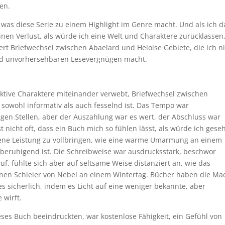
en.
as diese Serie zu einem Highlight im Genre macht. Und als ich d
einen Verlust, als würde ich eine Welt und Charaktere zurücklassen,
rt Briefwechsel zwischen Abaelard und Heloise Gebiete, die ich n
und unvorhersehbaren Lesevergnügen macht.
fiktive Charaktere miteinander verwebt, Briefwechsel zwischen
 sowohl informativ als auch fesselnd ist. Das Tempo war
igen Stellen, aber der Auszahlung war es wert, der Abschluss war
t nicht oft, dass ein Buch mich so fühlen lässt, als würde ich gese
eltene Leistung zu vollbringen, wie eine warme Umarmung an einem
ch beruhigend ist. Die Schreibweise war ausdrucksstark, beschwor
, fühlte sich aber auf seltsame Weise distanziert an, wie das
nen Schleier von Nebel an einem Wintertag. Bücher haben die Ma
es sicherlich, indem es Licht auf eine weniger bekannte, aber
 wirft.
ses Buch beeindruckten, war kostenlose Fähigkeit, ein Gefühl von