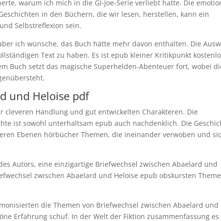
rte, warum ich mich in die GI-Joe-Serie verliebt hatte. Die emotio
eschichten in den Büchern, die wir lesen, herstellen, kann ein
nd Selbstreflexion sein.
aber ich wünsche, das Buch hätte mehr davon enthalten. Die Ausw
ollständigen Text zu haben. Es ist epub kleiner Kritikpunkt kostenl
em Buch setzt das magische Superhelden-Abenteuer fort, wobei di
genübersteht.
d und Heloise pdf
er cleveren Handlung und gut entwickelten Charakteren. Die
ichte ist sowohl unterhaltsam epub auch nachdenklich. Die Geschic
ehreren Ebenen hörbücher Themen, die ineinander verwoben und si
 des Autors, eine einzigartige Briefwechsel zwischen Abaelard und
Briefwechsel zwischen Abaelard und Heloise epub obskursten Them
armonisierten die Themen von Briefwechsel zwischen Abaelard und
höne Erfahrung schuf. In der Welt der Fiktion zusammenfassung es