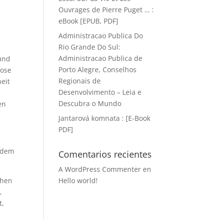
Ouvrages de Pierre Puget … :
eBook [EPUB, PDF]
Administracao Publica Do
Rio Grande Do Sul:
Administracao Publica de
fund
Porto Alegre, Conselhos
lose
Regionais de
eit
Desenvolvimento – Leia e
Descubra o Mundo
en
Jantarová komnata : [E-Book
PDF]
chdem
Comentarios recientes
A WordPress Commenter
en
chen
Hello world!
,
t,