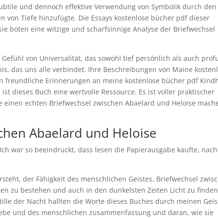
e subtile und dennoch effektive Verwendung von Symbolik durch den
en von Tiefe hinzufügte. Die Essays kostenlose bücher pdf dieser
ie boten eine witzige und scharfsinnige Analyse der Briefwechsel
n Gefühl von Universalität, das sowohl tief persönlich als auch pro
nis, das uns alle verbindet. Ihre Beschreibungen von Maine kosten
n freundliche Erinnerungen an meine kostenlose bücher pdf Kindh
ist dieses Buch eine wertvolle Ressource. Es ist voller praktischer
ie einen echten Briefwechsel zwischen Abaelard und Heloise mach
chen Abaelard und Heloise
Ich war so beeindruckt, dass lesen die Papierausgabe kaufte, na
ersteht, der Fähigkeit des menschlichen Geistes, Briefwechsel zwis
en zu bestehen und auch in den dunkelsten Zeiten Licht zu finden
Stille der Nacht hallten die Worte dieses Buches durch meinen Geis
Liebe und des menschlichen zusammenfassung und daran, wie sie