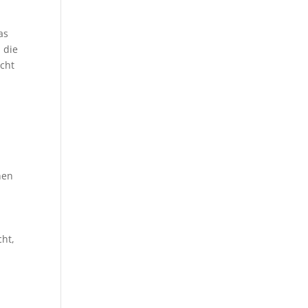
as
 die
icht
hen
cht,