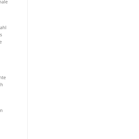
nale
ahl
os
e
hte
ch
en