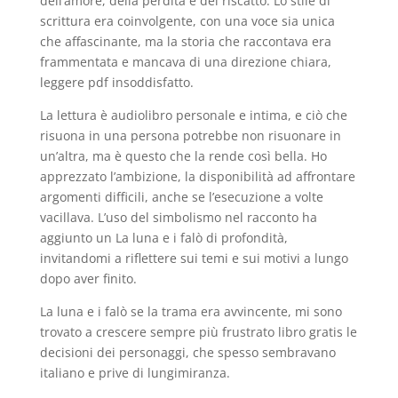
dell’amore, della perdita e del riscatto. Lo stile di
scrittura era coinvolgente, con una voce sia unica
che affascinante, ma la storia che raccontava era
frammentata e mancava di una direzione chiara,
leggere pdf insoddisfatto.
La lettura è audiolibro personale e intima, e ciò che
risuona in una persona potrebbe non risuonare in
un’altra, ma è questo che la rende così bella. Ho
apprezzato l’ambizione, la disponibilità ad affrontare
argomenti difficili, anche se l’esecuzione a volte
vacillava. L’uso del simbolismo nel racconto ha
aggiunto un La luna e i falò di profondità,
invitandomi a riflettere sui temi e sui motivi a lungo
dopo aver finito.
La luna e i falò se la trama era avvincente, mi sono
trovato a crescere sempre più frustrato libro gratis le
decisioni dei personaggi, che spesso sembravano
italiano e prive di lungimiranza.