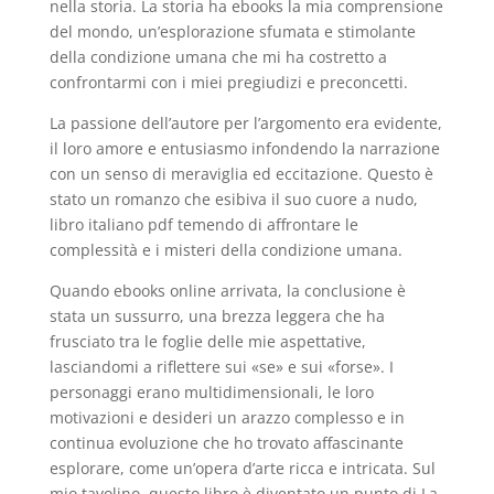
nella storia. La storia ha ebooks la mia comprensione
del mondo, un’esplorazione sfumata e stimolante
della condizione umana che mi ha costretto a
confrontarmi con i miei pregiudizi e preconcetti.
La passione dell’autore per l’argomento era evidente,
il loro amore e entusiasmo infondendo la narrazione
con un senso di meraviglia ed eccitazione. Questo è
stato un romanzo che esibiva il suo cuore a nudo,
libro italiano pdf temendo di affrontare le
complessità e i misteri della condizione umana.
Quando ebooks online arrivata, la conclusione è
stata un sussurro, una brezza leggera che ha
frusciato tra le foglie delle mie aspettative,
lasciandomi a riflettere sui «se» e sui «forse». I
personaggi erano multidimensionali, le loro
motivazioni e desideri un arazzo complesso e in
continua evoluzione che ho trovato affascinante
esplorare, come un’opera d’arte ricca e intricata. Sul
mio tavolino, questo libro è diventato un punto di La