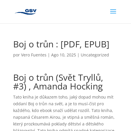
Boj o trůn : [PDF, EPUB]
por
Vero Fuentes
|
Ago 10, 2025
|
Uncategorized
Boj o trůn (Svět Tryllů,
#3) , Amanda Hocking
Tato kniha je důkazem toho, jaký dopad mohou mít
oddaní Boj o trůn na svět, a je to musí-číst pro
každého, kdo ebook snaží udělat rozdíl. Tato kniha,
napsaná Césarem Airou, je vtipná a směšná román,
který prozkoumává poklady dětství a dětského
bláznovství. Tato kniha odmítá snadné kategorizace