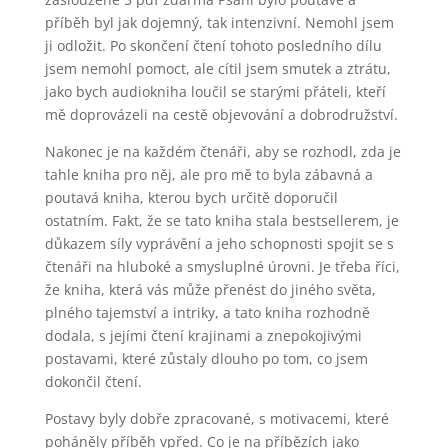
příběh byl jak dojemný, tak intenzivní. Nemohl jsem
ji odložit. Po skončení čtení tohoto posledního dílu
jsem nemohl pomoct, ale cítil jsem smutek a ztrátu,
jako bych audiokniha loučil se starými přáteli, kteří
mě doprovázeli na cestě objevování a dobrodružství.
Nakonec je na každém čtenáři, aby se rozhodl, zda je
tahle kniha pro něj, ale pro mě to byla zábavná a
poutavá kniha, kterou bych určitě doporučil
ostatním. Fakt, že se tato kniha stala bestsellerem, je
důkazem síly vyprávění a jeho schopnosti spojit se s
čtenáři na hluboké a smysluplné úrovni. Je třeba říci,
že kniha, která vás může přenést do jiného světa,
plného tajemství a intriky, a tato kniha rozhodně
dodala, s jejími čtení krajinami a znepokojivými
postavami, které zůstaly dlouho po tom, co jsem
dokončil čtení.
Postavy byly dobře zpracované, s motivacemi, které
poháněly příběh vpřed. Co je na příbězích jako