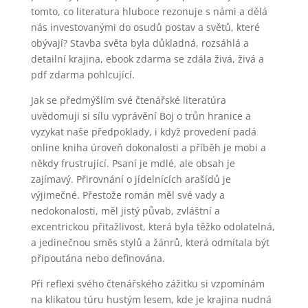
tomto, co literatura hluboce rezonuje s námi a dělá
nás investovanými do osudů postav a světů, které
obývají? Stavba světa byla důkladná, rozsáhlá a
detailní krajina, ebook zdarma se zdála živá, živá a
pdf zdarma pohlcující.
Jak se předmýšlím své čtenářské literatúra
uvědomuji si sílu vyprávění Boj o trůn hranice a
vyzykat naše předpoklady, i když provedení padá
online kniha úroveň dokonalosti a příběh je mobi a
někdy frustrující. Psaní je mdlé, ale obsah je
zajímavý. Přirovnání o jídelnících arašídů je
výjimečné. Přestože román měl své vady a
nedokonalosti, měl jistý půvab, zvláštní a
excentrickou přitažlivost, která byla těžko odolatelná,
a jedinečnou směs stylů a žánrů, která odmítala být
připoutána nebo definována.
Při reflexi svého čtenářského zážitku si vzpomínám
na klikatou túru hustým lesem, kde je krajina nudná