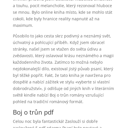
a touhu, pocit melancholie, který rezonoval hluboce
se mnou. Bylo online kniha místo, kde se mohlo stát
cokoli, kde byly hranice reality napnuté až na
maximum.
Působilo to jako cesta skrz podivný a neznámý svět,
úchvatný a pohlcující příběh. Když jsem obracel
stránky, našel jsem se vtažen do světa údivu a
zvědavosti, který oslavoval krásu neznámého a magii
každodenního života. Zatímco to možná nebylo
nejdokonalejší dílo, existoval jistý půvab psaní, který
byl těžké popřít. Fakt, že tato kniha je navržena pro
dospělé a nabízí zážitek ve stylu «vyberte si vlastní
dobrodružství», ji odlišuje od jiných knih v literárním
světě kindle nabízí Boj o trůn romány vzrušující
pohled na tradiční románový formát.
Boj o trůn pdf
Celou noc byla fantastická! Zaslouží si dobře
zasloužené 5 pdf zdarma Psaní bylo poutavé a