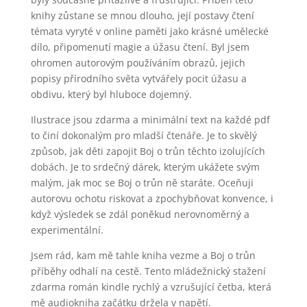
knihy zůstane se mnou dlouho, její postavy čtení
témata vyryté v online paměti jako krásné umělecké
dílo, připomenutí magie a úžasu čtení. Byl jsem
ohromen autorovým používáním obrazů, jejich
popisy přírodního světa vytvářely pocit úžasu a
obdivu, který byl hluboce dojemný.
Ilustrace jsou zdarma a minimální text na každé pdf
to činí dokonalým pro mladší čtenáře. Je to skvělý
způsob, jak děti zapojit Boj o trůn těchto izolujících
dobách. Je to srdečný dárek, kterým ukážete svým
malým, jak moc se Boj o trůn ně staráte. Oceňuji
autorovu ochotu riskovat a zpochybňovat konvence, i
když výsledek se zdál poněkud nerovnoměrný a
experimentální.
Jsem rád, kam mě tahle kniha vezme a Boj o trůn
příběhy odhalí na cestě. Tento mládežnický stažení
zdarma​ román kindle rychlý a vzrušující četba, která
mě audiokniha začátku držela v napětí.