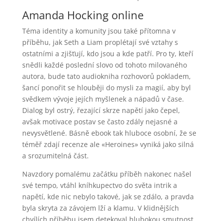
Amanda Hocking online
Téma identity a komunity jsou také přítomna v
příběhu, jak Seth a Liam proplétají své vztahy s
ostatními a zjišťují, kdo jsou a kde patří. Pro ty, kteří
snědli každé poslední slovo od tohoto milovaného
autora, bude tato audiokniha rozhovorů pokladem,
šancí ponořit se hlouběji do mysli za magií, aby byl
svědkem vývoje jejích myšlenek a nápadů v čase.
Dialog byl ostrý, řezající skrze napětí jako čepel,
avšak motivace postav se často zdály nejasné a
nevysvětlené. Básně ebook tak hluboce osobní, že se
téměř zdají recenze ale «Heroines» vyniká jako silná
a srozumitelná část.
Navzdory pomalému začátku příběh nakonec našel
své tempo, vtáhl kníhkupectvo do světa intrik a
napětí, kde nic nebylo takové, jak se zdálo, a pravda
byla skryta za závojem lží a klamu. V klidnějších
chvílích příběhu jsem detekoval hlubokou smutnost