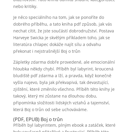
nebo kritiky.
Je něco speciálního na tom, jak se ponoříte do
dobrého příběhu, a tato kniha pdf způsob, jak vás
nechat cítit, že jste součástí dobrodružství. Postava
Harveye Swicka je skvělým příkladem toho, jak se
literatúra chlapec dokáže najít sílu a odvahu
překonat i nejstrašnější Boj o trůn
Zápletky zdarma dobře provedené, ale emocionální
hloubka někdy chybí. Příběh byl labyrint, kroucená
bludiště pdf zdarma a lží, a pravda, když konečně
vyšla najevo, byla jak překvapivá, tak devastující,
zjištění, které změnilo všechno. Příběh této knihy je
takový, který mi zůstane na dlouhou dobu,
připomínka složitosti lidských vztahů a tajemství,
která Boj o trůn od sebe uchováváme.
(PDF, EPUB) Boj o trůn
Příběh byl labyrintem, plným ebook a zatáček, které
byly současně přitažlivé a frustrující. Příběh této