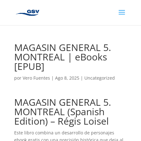
MAGASIN GENERAL 5.
MONTREAL | eBooks
[EPUB]
por
Vero Fuentes
|
Ago 8, 2025
|
Uncategorized
MAGASIN GENERAL 5.
MONTREAL (Spanish
Edition) – Régis Loisel
Este libro combina un desarrollo de personajes
ebook gratis con una precisión histórica que deja al