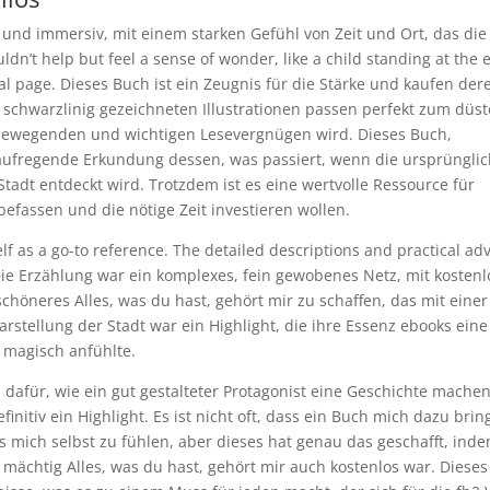
rt und immersiv, mit einem starken Gefühl von Zeit und Ort, das die
uldn’t help but feel a sense of wonder, like a child standing at the
inal page. Dieses Buch ist ein Zeugnis für die Stärke und kaufen dere
schwarzlinig gezeichneten Illustrationen passen perfekt zum düs
 bewegenden und wichtigen Lesevergnügen wird. Dieses Buch,
 aufregende Erkundung dessen, was passiert, wenn die ursprüngli
Stadt entdeckt wird. Trotzdem ist es eine wertvolle Ressource für
efassen und die nötige Zeit investieren wollen.
elf as a go-to reference. The detailed descriptions and practical ad
 Die Erzählung war ein komplexes, fein gewobenes Netz, mit kosten
schöneres Alles, was du hast, gehört mir zu schaffen, das mit einer
 Darstellung der Stadt war ein Highlight, die ihre Essenz ebooks eine
h magisch anfühlte.
el dafür, wie ein gut gestalteter Protagonist eine Geschichte mache
finitiv ein Highlight. Es ist nicht oft, dass ein Buch mich dazu bri
s mich selbst zu fühlen, aber dieses hat genau das geschafft, ind
mächtig Alles, was du hast, gehört mir auch kostenlos war. Dieses