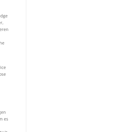
 edge
r,
teren
che
vice
lose
n
ngen
em es