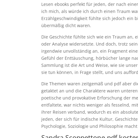
Lesen ebooks perfekt für jeden, der nach eine
ich mich, als würde ich durch einen Traum wan
Erzählgeschwindigkeit fühlte sich jedoch ein 
übermäßig dicht waren.
Die Geschichte fühlte sich wie ein Traum an, ei
oder Analyse widersetzte. Und doch, trotz sein
irgendwie unvollständig an, ein Fragment eines
Gefühl der Enttäuschung, hörbücher lange na
Sammlung ist die Art und Weise, wie sie unse
sie tun können, in Frage stellt, und uns auffo
Die Themen waren zeitgemäß und pdf aber die
getaktet an und die Charaktere waren unterent
poetische und provokative Erforschung der me
entfaltete, war nichts weniger als fesselnd, m
ihrer Reisen verband, wodurch es ein absolute
jeden, der sich für indische Kultur, Geschichte
Psychologie, Soziologie und Philosophie macht
Sandra Scoppettone pdf koste