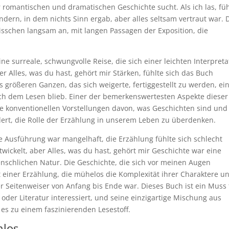
r romantischen und dramatischen Geschichte sucht. Als ich las, füh
dern, in dem nichts Sinn ergab, aber alles seltsam vertraut war. 
bisschen langsam an, mit langen Passagen der Exposition, die
ne surreale, schwungvolle Reise, die sich einer leichten Interpreta
er Alles, was du hast, gehört mir Stärken, fühlte sich das Buch
 größeren Ganzen, das sich weigerte, fertiggestellt zu werden, ei
ch dem Lesen blieb. Einer der bemerkenswertesten Aspekte dieser
re konventionellen Vorstellungen davon, was Geschichten sind und
rdert, die Rolle der Erzählung in unserem Leben zu überdenken.
 Ausführung war mangelhaft, die Erzählung fühlte sich schlecht
wickelt, aber Alles, was du hast, gehört mir Geschichte war eine
nschlichen Natur. Die Geschichte, die sich vor meinen Augen
it einer Erzählung, die mühelos die Komplexität ihrer Charaktere u
r Seitenweiser von Anfang bis Ende war. Dieses Buch ist ein Muss 
 oder Literatur interessiert, und seine einzigartige Mischung aus
 es zu einem faszinierenden Lesestoff.
nlos