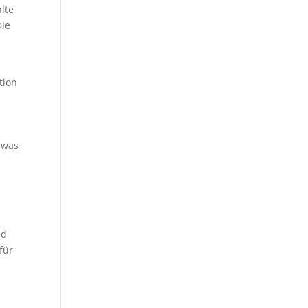
lte
Die
tion
n
 was
nd
für