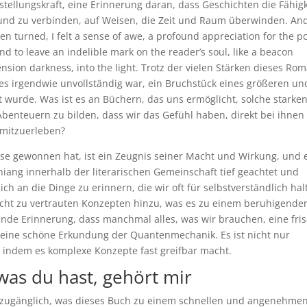
stellungskraft, eine Erinnerung daran, dass Geschichten die Fähigk
 und zu verbinden, auf Weisen, die Zeit und Raum überwinden. An
een turned, I felt a sense of awe, a profound appreciation for the 
and to leave an indelible mark on the reader’s soul, like a beacon
ension darkness, into the light. Trotz der vielen Stärken dieses Ro
 es irgendwie unvollständig war, ein Bruchstück eines größeren un
 wurde. Was ist es an Büchern, das uns ermöglicht, solche starke
enteuern zu bilden, dass wir das Gefühl haben, direkt bei ihnen
 mitzuerleben?
ise gewonnen hat, ist ein Zeugnis seiner Macht und Wirkung, und 
Chiang innerhalb der literarischen Gemeinschaft tief geachtet und
ch an die Dinge zu erinnern, die wir oft für selbstverständlich hal
hicht zu vertrauten Konzepten hinzu, was es zu einem beruhigende
stende Erinnerung, dass manchmal alles, was wir brauchen, eine fri
st eine schöne Erkundung der Quantenmechanik. Es ist nicht nur
, indem es komplexe Konzepte fast greifbar macht.
as du hast, gehört mir
und zugänglich, was dieses Buch zu einem schnellen und angenehme