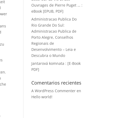
eit
Ouvrages de Pierre Puget … :
d
eBook [EPUB, PDF]
power
Administracao Publica Do
Rio Grande Do Sul:
mans
Administracao Publica de
d
Porto Alegre, Conselhos
n
Regionais de
 zu
Desenvolvimento – Leia e
Descubra o Mundo
es
Jantarová komnata : [E-Book
PDF]
ten.
n
Comentarios recientes
sche
A WordPress Commenter
en
Hello world!
n