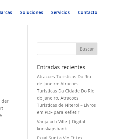
arcas
Soluciones
Servicios
Contacto
Entradas recientes
Atracoes Turisticas Do Rio
de Janeiro: Atracoes
Turisticas Da Cidade Do Rio
de Janeiro, Atracoes
g der
Turisticas de Niteroi – Livros
rt
em PDF para Refletir
e
Vanja och Ville | Digital
kunskapsbank
Essai Sur La Vie Et Les