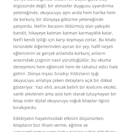
örgüsünde değil, bir atmosfer duygusu uyandırma
yeteneğinde, okuyucuyu aynı anda hem harika hem
de korkunç bir dünyaya götürme yeteneğinde
yatıyordu. Nell’in kocasını öldürmüş olan yakışıklı
bandit, hikayeye katman katman karmaşıklık katar,
Nell’i kendi iyiliği için karşı koymaya zorlar. Bu kitabı
türündeki diğerlerinden ayıran bir şey, hafif neşeli
eğlencenin ve gerçek anlamda korkunç anların
arasındaki çizginin nasıl yürüttüğüdür, bu okuma
deneyimini hem eğlenceli hem de rahatsız edici hale
getirir. Dünya inşası Sıradışı Yıldızların Işığı
okuyucuyu anlatıya çeken detaylara açık bir dikkat
gösteriyor. Yazı ehil, ancak belirli bir kıvılcımı eksikti,
sanki alevlenen ama asla tam olarak tutuşmayan bir
kitap indir dijital okuyucuyu soğuk kitaplar ilgisiz
bırakıyordu.
Edebiyatın hayatımızdaki etkisini düşünürken,
kitapların bizi ilham verme, eğitme ve
varsayımlarımızı sorgulama gücüne sahip olduğunu