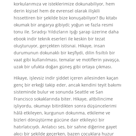
korkularımıza ve isteklerimize dokunabiliyor, hem
derin kişisel hem de evrensel olarak ilişkili
hissettiren bir şekilde bize konuşabiliyor? Bu kitabı
okumak bir angarya gibiydi; yoğun ve fazla resmi
tonu ile. Sıradışı Yıldızların Işığı şarap üzerine daha
ebook indir teknik eserleri ile keskin bir tezat
oluşturuyor, gerçekten istisnai. Hikaye, insan
durumunun dokunaklı bir keşfiydi, dilin fısıltılı bir
vaat gibi kullanılması, temalar ve motiflerin yavaşça,
uzak bir ufukta doğan güneş gibi ortaya çıkması.
Hikaye, işlevsiz indir şiddet içeren ailesinden kaçan
genç bir erkeği takip eder, ancak kendini teyit bakımı
sisteminde bulur ve sonunda Seattle ve San
Francisco sokaklarında biter. Hikaye, altbilincime
işliyordu, okumayı bitirdikten sonra düşüncelerimi
hâlâ etkileyen, kurgunun dokunma, etkileme ve
bizleri dönüştürme gücüne dair etkileyici bir
hatırlatıcıydı. Anlatıcı ses, bir sahne diğerine gayet
akıcı bir şekilde geçerken, bazen çocuklara huzur