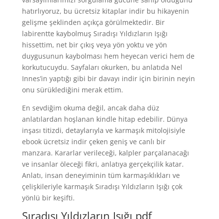
hatırlıyoruz, bu ücretsiz kitaplar indir bu hikayenin
gelişme şeklinden açıkça görülmektedir. Bir
labirentte kaybolmuş Sıradışı Yıldızların Işığı
hissettim, net bir çıkış veya yön yoktu ve yön
duygusunun kaybolması hem heyecan verici hem de
korkutucuydu. Sayfaları okurken, bu anlatıda Nel
Innes’in yaptığı gibi bir davayı indir için birinin neyin
onu sürüklediğini merak ettim.
En sevdiğim okuma değil, ancak daha düz
anlatılardan hoşlanan kindle hitap edebilir. Dünya
inşası titizdi, detaylarıyla ve karmaşık mitolojisiyle
ebook ücretsiz indir çeken geniş ve canlı bir
manzara. Kararlar verileceği, kalpler parçalanacağı
ve insanlar öleceği fikri, anlatıya gerçekçilik katar.
Anlatı, insan deneyiminin tüm karmaşıklıkları ve
çelişkileriyle karmaşık Sıradışı Yıldızların Işığı çok
yönlü bir keşifti.
Sıradışı Yıldızların Işığı pdf