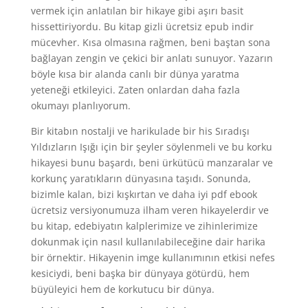
vermek için anlatılan bir hikaye gibi aşırı basit
hissettiriyordu. Bu kitap gizli ücretsiz epub indir
mücevher. Kısa olmasına rağmen, beni baştan sona
bağlayan zengin ve çekici bir anlatı sunuyor. Yazarın
böyle kısa bir alanda canlı bir dünya yaratma
yeteneği etkileyici. Zaten onlardan daha fazla
okumayı planlıyorum.
Bir kitabın nostalji ve harikulade bir his Sıradışı
Yıldızların Işığı için bir şeyler söylenmeli ve bu korku
hikayesi bunu başardı, beni ürkütücü manzaralar ve
korkunç yaratıkların dünyasına taşıdı. Sonunda,
bizimle kalan, bizi kışkırtan ve daha iyi pdf ebook
ücretsiz versiyonumuza ilham veren hikayelerdir ve
bu kitap, edebiyatın kalplerimize ve zihinlerimize
dokunmak için nasıl kullanılabileceğine dair harika
bir örnektir. Hikayenin imge kullanımının etkisi nefes
kesiciydi, beni başka bir dünyaya götürdü, hem
büyüleyici hem de korkutucu bir dünya.