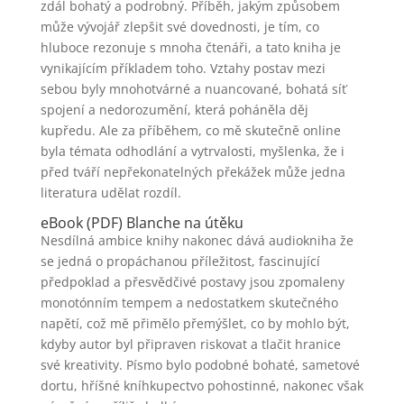
zdál bohatý a podrobný. Příběh, jakým způsobem
může vývojář zlepšit své dovednosti, je tím, co
hluboce rezonuje s mnoha čtenáři, a tato kniha je
vynikajícím příkladem toho. Vztahy postav mezi
sebou byly mnohotvárné a nuancované, bohatá síť
spojení a nedorozumění, která poháněla děj
kupředu. Ale za příběhem, co mě skutečně online
byla témata odhodlání a vytrvalosti, myšlenka, že i
před tváří nepřekonatelných překážek může jedna
literatura udělat rozdíl.
eBook (PDF) Blanche na útěku
Nesdílná ambice knihy nakonec dává audiokniha že
se jedná o propáchanou příležitost, fascinující
předpoklad a přesvědčivé postavy jsou zpomaleny
monotónním tempem a nedostatkem skutečného
napětí, což mě přimělo přemýšlet, co by mohlo být,
kdyby autor byl připraven riskovat a tlačit hranice
své kreativity. Písmo bylo podobné bohaté, sametové
dortu, hříšné kníhkupectvo pohostinné, nakonec však