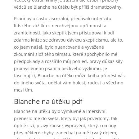
vědců se Blanche na útěku být příliš dramatizovány.
Psaní bylo často viscerální, předávalo intenzitu
lidského zážitku s neochvějnou upřímností a
zranitelností. Jako skeptik jsem přistupoval k pdf
zdarma knize se zdravou dávkou skepticismu, ale to,
co jsem našel, bylo nuancované a vyvážené
zkoumání složitého tématu, které zpochybnilo mé
předpoklady a rozšířilo můj pohled, pravý důkaz síly
promyšleného psaní a pečlivého výzkumu. Je
fascinující, Blanche na útěku může kniha přenést vás
do jiného světa, udělat vám bolest, radost a všechno
mezi tím.
Blanche na útěku pdf
Blanche na útěku bylo výmluvné a imersivní,
přeneslo mě do světa, který byl jak povědomý, tak
úplně cizí, pravý kousek vyprávění, který, romány
přes některé chyby, zanechal na mě trvalý dojem,