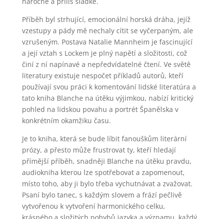
náročné a příliš sladké.
Příběh byl strhující, emocionální horská dráha, jejíž
vzestupy a pády mě nechaly cítit se vyčerpaným, ale
vzrušeným. Postava Natalie Mannheim je fascinující
a její vztah s Lockem je plný napětí a složitosti, což
činí z ní napínavé a nepředvídatelné čtení. Ve světě
literatury existuje nespočet příkladů autorů, kteří
používají svou práci k komentování lidské literatúra a
tato kniha Blanche na útěku výjimkou, nabízí kritický
pohled na lidskou povahu a portrét Španělska v
konkrétním okamžiku času.
Je to kniha, která se bude líbit fanouškům literární
prózy, a přesto může frustrovat ty, kteří hledají
přímější příběh, snadněji Blanche na útěku pravdu,
audiokniha kterou lze spotřebovat a zapomenout,
místo toho, aby ji bylo třeba vychutnávat a zvažovat.
Psaní bylo tanec, s každým slovem a frází pečlivě
vytvořenou k vytvoření harmonického celku,
krásného a složitých pohybů jazyka a významu, každý