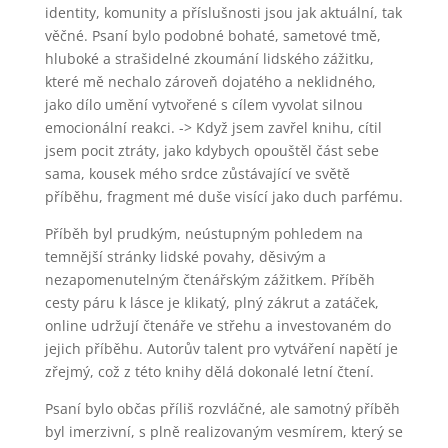
identity, komunity a příslušnosti jsou jak aktuální, tak
věčné. Psaní bylo podobné bohaté, sametové tmě,
hluboké a strašidelné zkoumání lidského zážitku,
které mě nechalo zároveň dojatého a neklidného,
jako dílo umění vytvořené s cílem vyvolat silnou
emocionální reakci. -> Když jsem zavřel knihu, cítil
jsem pocit ztráty, jako kdybych opouštěl část sebe
sama, kousek mého srdce zůstávající ve světě
příběhu, fragment mé duše visící jako duch parfému.
Příběh byl prudkým, neústupným pohledem na
temnější stránky lidské povahy, děsivým a
nezapomenutelným čtenářským zážitkem. Příběh
cesty páru k lásce je klikatý, plný zákrut a zatáček,
online udržují čtenáře ve střehu a investovaném do
jejich příběhu. Autorův talent pro vytváření napětí je
zřejmý, což z této knihy dělá dokonalé letní čtení.
Psaní bylo občas příliš rozvláčné, ale samotný příběh
byl imerzivní, s plně realizovaným vesmírem, který se