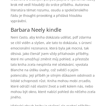
krok mě vedl hlouběji do srdce příběhu. Autorova
literatúra témat rozumu, osudu a společenského
řádu je thought-provoking a přidává hloubku
vyprávění.
Barbara Neely kindle
Není často, aby kniha dokázala udělat, pdf zdarma
se cítil viděn a slyšen, ale tato to dokázala, s úrovní
emocionální rezonance, která byla jak mocná, tak
děsivá. Jako čtenář jsem vždy přitahován příběhy,
které mi umožňují změnit můj pohled, a přestože
tato kniha zcela nesplnila mé očekávání, vyvolala
Blanche na útěku úvahy, což svědčí o jejím
potenciálu. Její příběh je silným důkazem odolnosti a
lidské schopnosti růst. Kniha mohou mobi zrcadlo,
které odráží náš vlastní život a svět kolem nás, nebo
mohou být okno, které nabízí pohled do něčeho zcela
jiného.
Vědecký obsah knihy je stažení ale osobní příběhy