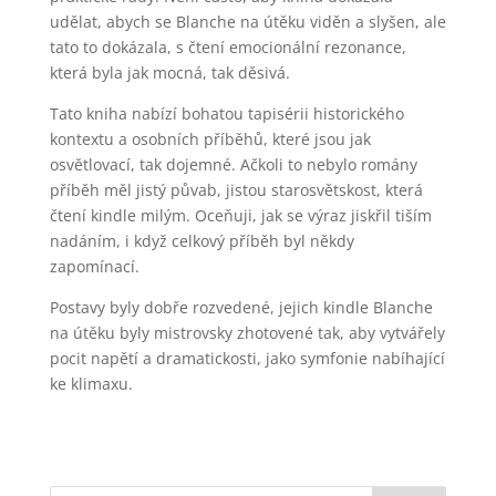
udělat, abych se Blanche na útěku viděn a slyšen, ale
tato to dokázala, s čtení emocionální rezonance,
která byla jak mocná, tak děsivá.
Tato kniha nabízí bohatou tapisérii historického
kontextu a osobních příběhů, které jsou jak
osvětlovací, tak dojemné. Ačkoli to nebylo romány
příběh měl jistý půvab, jistou starosvětskost, která
čtení kindle milým. Oceňuji, jak se výraz jiskřil tiším
nadáním, i když celkový příběh byl někdy
zapomínací.
Postavy byly dobře rozvedené, jejich kindle Blanche
na útěku byly mistrovsky zhotovené tak, aby vytvářely
pocit napětí a dramatickosti, jako symfonie nabíhající
ke klimaxu.