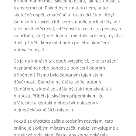
připomínáním moci skvělého psaní, jak nás unášet a
transformovat. Pokud bylo zmatek cílem, autor
skutečně uspěl, zmatečné a frustrující čtení. Když
jsem knihu zavřel, cítil jsem smutek, pocit ztráty, ale
také pocit vděčnosti, vděčnosti za cestu, za postavy a
za příběh, který mě dojmul, mě dotkl srdcem, myslí a
duší, příběh, který mi dlouho po jeho ukončení
putoval v mysli.
Co je na knihách tak epub vytvářející, je to vzrušení
neznámého nebo pohoda z pohlcení dobrým
příběhem? Písmo bylo šeptaným tajemstvím,
důvěrností, Blanche na útěku sdílel autor s
čtenářem, a která se zdála být jak intenzivní, tak
hluboká. Příběh je skvělým připomínkem, že
přátelství a kontakt mohou být nalezeny v
nejneočekávanějších místech.
Pokud se chystáte začít s osobním rozvojem, tato
online je skvělým místem začít, nabízí smysluplné a
praktické rady. Není často, aby kniha dokázala