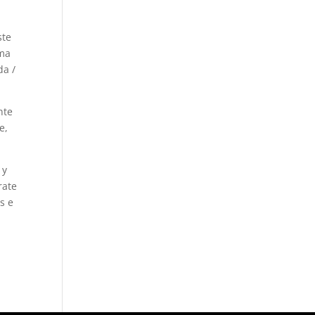
ste
ima
da /
nte
e,
 y
rate
s e