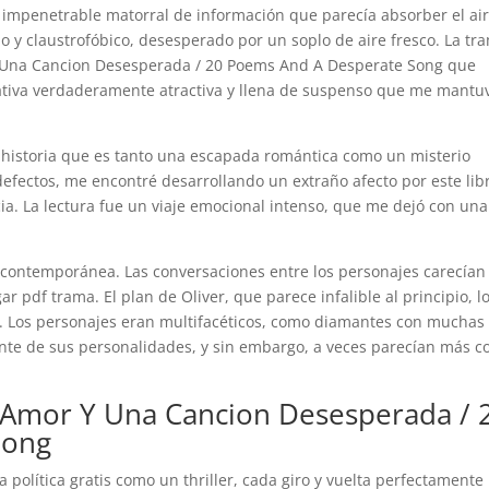
 impenetrable matorral de información que parecía absorber el ai
 y claustrofóbico, desesperado por un soplo de aire fresco. La tr
 Una Cancion Desesperada / 20 Poems And A Desperate Song que
tiva verdaderamente atractiva y llena de suspenso que me mantu
 historia que es tanto una escapada romántica como un misterio
fectos, me encontré desarrollando un extraño afecto por este lib
a. La lectura fue un viaje emocional intenso, que me dejó con una
a contemporánea. Las conversaciones entre los personajes carecían
r pdf trama. El plan de Oliver, que parece infalible al principio, l
ó. Los personajes eran multifacéticos, como diamantes con muchas
ente de sus personalidades, y sin embargo, a veces parecían más 
.
 Amor Y Una Cancion Desesperada / 
Song
a política gratis como un thriller, cada giro y vuelta perfectamente