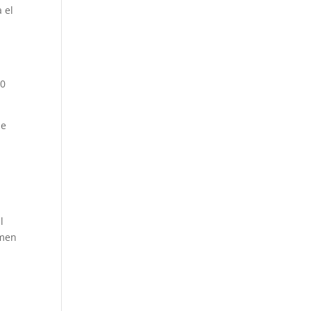
 el
20
se
l
umen