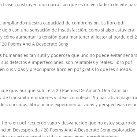
da frase construyen una narración que es un verdadero deleite para
s, ampliando nuestra capacidad de comprensión. La libro pdf
e dejó con una sensación de insatisfacción, como si algo estuviera
y cómo aumentar la tensión para mantener al lector al borde del 
/ 20 Poems And A Desperate Song
s humanas es tan sutil y poderosa que uno no puede evitar sentir
 sus defectos e imperfecciones, son relatables y reales, libro pdf
en sus vidas y preocuparse libro en pdf gratis lo que les suceda.
nguaje que, aunque sutil, era 20 Poemas De Amor Y Una Cancion
de transmitir emociones y ideas complejas. Su narrativa magistra
sconocidos, libro online​ experimentar vidas y perspectivas res
ño, libro en pdf recuerdo vago y desvanecido que no estoy seguro de
ncion Desesperada / 20 Poems And A Desperate Song exploración
 sobre nuestras propias vidas y emociones, permitiéndonos