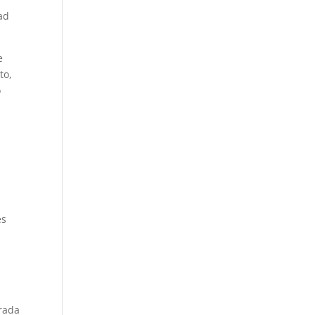
ad
e
to,
o
es
a
rada