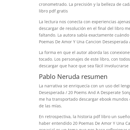
cronometrado. La precisión y la belleza de ca
libro pdf gratis
La lectura nos conecta con experiencias ajena
descargar de resolución en el final del libro m
faltando. La autora sabía exactamente cuándo 
Poemas De Amor Y Una Cancion Desesperada 
La forma en que el autor aborda las conexione
tocado. Los personajes de este libro, con todos
descargar que hace que sea fácil involucrarse 
Pablo Neruda resumen
La narrativa se enriquecía con un uso del le
Desesperada / 20 Poems And A Desperate Song 
me ha transportado descargar ebook mundos de
de las mías.
En retrospectiva, la historia pdf libro un sue
haber entendido 20 Poemas De Amor Y Una Ca
espacial es un tema que nos hace reflexionar