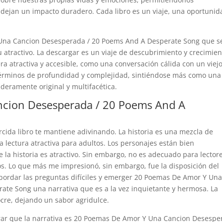
ejan un impacto duradero. Cada libro es un viaje, una oportunid
 Una Cancion Desesperada / 20 Poems And A Desperate Song que s
u atractivo. La descargar es un viaje de descubrimiento y crecimien
era atractiva y accesible, como una conversación cálida con un viej
términos de profundidad y complejidad, sintiéndose más como una
deramente original y multifacética.
cion Desesperada / 20 Poems And A
orcida libro te mantiene adivinando. La historia es una mezcla de
 lectura atractiva para adultos. Los personajes están bien
de la historia es atractivo. Sin embargo, no es adecuado para lector
s. Lo que más me impresionó, sin embargo, fue la disposición del
 abordar las preguntas difíciles y emerger 20 Poemas De Amor Y Un
te Song una narrativa que es a la vez inquietante y hermosa. La
ocre, dejando un sabor agridulce.
rar que la narrativa es 20 Poemas De Amor Y Una Cancion Desespe