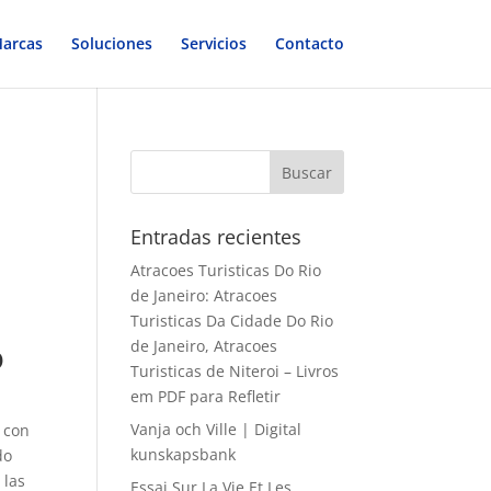
arcas
Soluciones
Servicios
Contacto
Entradas recientes
Atracoes Turisticas Do Rio
de Janeiro: Atracoes
Turisticas Da Cidade Do Rio
o
de Janeiro, Atracoes
Turisticas de Niteroi – Livros
em PDF para Refletir
Vanja och Ville | Digital
 con
kunskapsbank
do
 las
Essai Sur La Vie Et Les