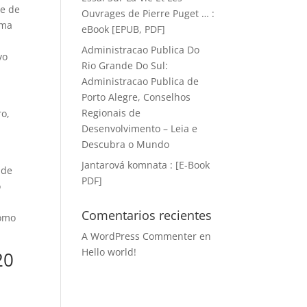
re de
Ouvrages de Pierre Puget … :
ama
eBook [EPUB, PDF]
Administracao Publica Do
vo
Rio Grande Do Sul:
Administracao Publica de
Porto Alegre, Conselhos
Regionais de
ro,
Desenvolvimento – Leia e
Descubra o Mundo
Jantarová komnata : [E-Book
 de
PDF]
o
Comentarios recientes
como
A WordPress Commenter
en
Hello world!
20