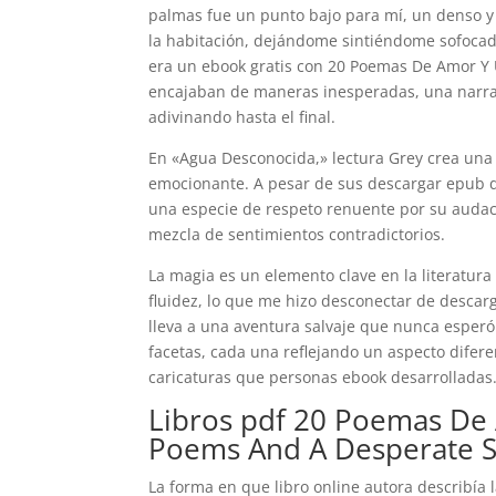
palmas fue un punto bajo para mí, un denso y
la habitación, dejándome sintiéndome sofocado
era un ebook gratis con 20 Poemas De Amor Y
encajaban de maneras inesperadas, una narra
adivinando hasta el final.
En «Agua Desconocida,» lectura Grey crea una
emocionante. A pesar de sus descargar epub de
una especie de respeto renuente por su audaci
mezcla de sentimientos contradictorios.
La magia es un elemento clave en la literatur
fluidez, lo que me hizo desconectar de descarga
lleva a una aventura salvaje que nunca esper
facetas, cada una reflejando un aspecto difer
caricaturas que personas ebook desarrolladas
Libros pdf 20 Poemas De
Poems And A Desperate 
La forma en que libro online​ autora describía l