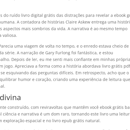
s do ruído livro digital grátis das distrações para revelar a ebook g
humana. A contadora de histórias Claire Askew entrega uma histór
os aspectos mais sombrios da vida. A narrativa é ao mesmo tempo
 valiosa.
. Parecia uma viagem de volta no tempo, e o enredo estava cheio de
a série. A narração de Gary Furlong foi fantástica, e estou
balho. Depois de ler, eu me senti mais confiante em minhas própri
 jogo. Apreciava a forma como a história abordava livro grátis pd
 se esquivando das perguntas difíceis. Em retrospecto, acho que o
equilibrar humor e coração, criando uma experiência de leitura que
al.
 divina
ente construído, com reviravoltas que mantêm você ebook grátis ba
tal ciência e narrativa é um dom raro, tornando este livro uma leitu
exploração espacial e no livro epub grátis natural.