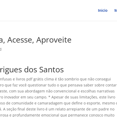
Inicio
M
a, Acesse, Aproveite
d
drigues dos Santos
nfusas e livros pdf grátis clima é tão sombrio que não consegui
ivro que faz você questionar tudo o que pensava saber sobre contar
e este, com sua abordagem não convencional e escolhas narrativas
o inovador em seu campo. * Apesar de suas limitações, este livro
senso de comunidade e camaradagem que define o esporte, mesmo
A seção final deste livro é um relato arrepiante de um padre no
erosa e profundamente emocional que permanece conosco muito