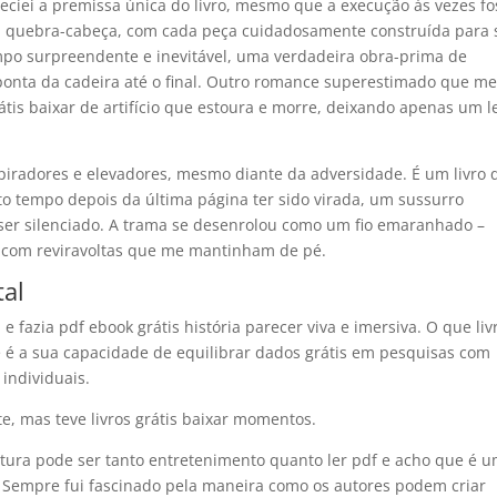
eciei a premissa única do livro, mesmo que a execução às vezes fo
 um quebra-cabeça, com cada peça cuidadosamente construída para 
o surpreendente e inevitável, uma verdadeira obra-prima de
 ponta da cadeira até o final. Outro romance superestimado que m
is baixar de artifício que estoura e morre, deixando apenas um l
spiradores e elevadores, mesmo diante da adversidade. É um livro 
to tempo depois da última página ter sido virada, um sussurro
a ser silenciado. A trama se desenrolou como um fio emaranhado –
 com reviravoltas que me mantinham de pé.
tal
 e fazia pdf ebook grátis história parecer viva e imersiva. O que liv
e é a sua capacidade de equilibrar dados grátis em pesquisas com
 individuais.
te, mas teve livros grátis baixar momentos.
atura pode ser tanto entretenimento quanto ler pdf e acho que é 
 Sempre fui fascinado pela maneira como os autores podem criar