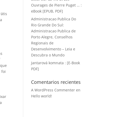
Ouvrages de Pierre Puget … :
eBook [EPUB, PDF]
rátis
Administracao Publica Do
ia
Rio Grande Do Sul:
Administracao Publica de
Porto Alegre, Conselhos
Regionais de
Desenvolvimento – Leia e
as
Descubra o Mundo
f
Jantarová komnata : [E-Book
 que
PDF]
 foi
Comentarios recientes
A WordPress Commenter
en
Hello world!
ixar
ra