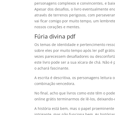
personagens complexos e convincentes, e baixa
Apesar dos desafios, o livro eventualmente e
através de terrenos perigosos, com perseveran
vai ficar comigo por muito tempo, um lembrete
nossos corações e mentes.
Fúria divina pdf
Os temas de identidade e pertencimento ress
sobre eles por muito tempo após ler pdf gráti
vezes parecessem desafiadores ou desconfortá
este livro pode ser a sua xícara de chá. Não é
o achará fascinante.
A escrita é descritiva, os personagens leitura 
combinação vencedora.
No final, acho que livros como este têm o pod
online grátis terminarmos de lê-los, deixand
A história está bem, mas o papel proeminent
intrigante, mas não funciona bem. As históri