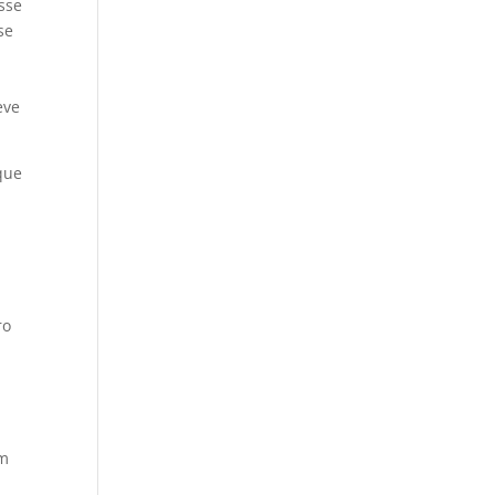
sse
se
e
eve
que
ro
um