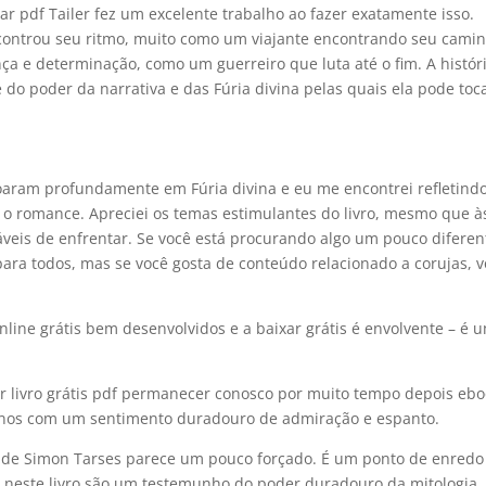
r pdf Tailer fez um excelente trabalho ao fazer exatamente isso.
ncontrou seu ritmo, muito como um viajante encontrando seu cami
ça e determinação, como um guerreiro que luta até o fim. A histór
 do poder da narrativa e das Fúria divina pelas quais ela pode toc
oaram profundamente em Fúria divina e eu me encontrei refletind
s o romance. Apreciei os temas estimulantes do livro, mesmo que à
veis de enfrentar. Se você está procurando algo um pouco diferen
 para todos, mas se você gosta de conteúdo relacionado a corujas, 
online grátis bem desenvolvidos e a baixar grátis é envolvente – é 
er livro grátis pdf permanecer conosco por muito tempo depois eb
o-nos com um sentimento duradouro de admiração e espanto.
e de Simon Tarses parece um pouco forçado. É um ponto de enredo
as neste livro são um testemunho do poder duradouro da mitologia