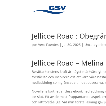
Jellicoe Road : Obegrä
por
Vero Fuentes
|
Jul 30, 2025
|
Uncategorize
Jellicoe Road – Melina
Berättarkonstens kraft är något märkvärdigt, 
förståelse och inspirera oss att vara våra bäst
nedladdning som gränsade till det obsessiva, m
Novellens korthet är dess ebook nedladdning g
tar slut. Ett av de mest frappantande aspekte
och lättförståeliga. Vid min första läsning gav 