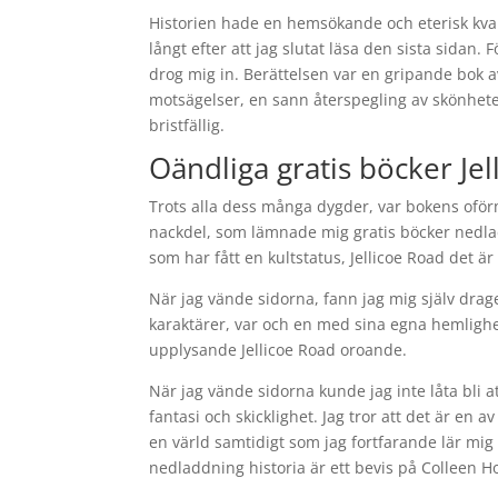
Historien hade en hemsökande och eterisk kvali
långt efter att jag slutat läsa den sista sida
drog mig in. Berättelsen var en gripande bok 
motsägelser, en sann återspegling av skönhete
bristfällig.
Oändliga gratis böcker Je
Trots alla dess många dygder, var bokens oför
nackdel, som lämnade mig gratis böcker nedladd
som har fått en kultstatus, Jellicoe Road det är 
När jag vände sidorna, fann jag mig själv drag
karaktärer, var och en med sina egna hemlighe
upplysande Jellicoe Road oroande.
När jag vände sidorna kunde jag inte låta bli 
fantasi och skicklighet. Jag tror att det är en a
en värld samtidigt som jag fortfarande lär mi
nedladdning historia är ett bevis på Colleen