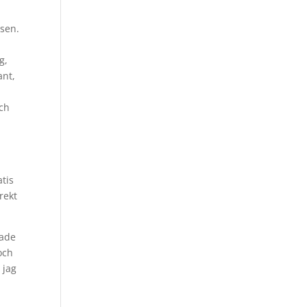
lsen.
g,
ant,
och
atis
rekt
pade
och
 jag