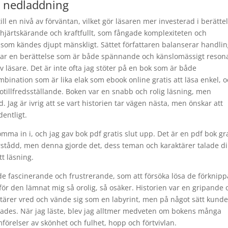
k nedladdning
ill en nivå av förväntan, vilket gör läsaren mer investerad i berätte
 hjärtskärande och kraftfullt, som fångade komplexiteten och
tt som kändes djupt mänskligt. Sättet författaren balanserar handlin
apar en berättelse som är både spännande och känslomässigt reson
 läsare. Det är inte ofta jag stöter på en bok som är både
ination som är lika elak som ebook online gratis att läsa enkel, 
otillfredsställande. Boken var en snabb och rolig läsning, men
. Jag är ivrig att se vart historien tar vägen nästa, men önskar att
dentligt.
mma in i, och jag gav bok pdf gratis slut upp. Det är en pdf bok gr
stådd, men denna gjorde det, dess teman och karaktärer talade di
tt läsning.
både fascinerande och frustrerande, som att försöka lösa de förknip
rför den lämnat mig så orolig, så osäker. Historien var en gripande 
ärer vred och vände sig som en labyrint, men på något sätt kunde
knades. När jag läste, blev jag alltmer medveten om bokens många
mförelser av skönhet och fulhet, hopp och förtvivlan.