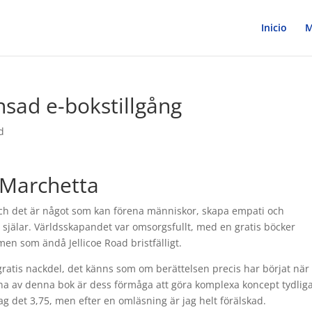
Inicio
M
nsad e-bokstillgång
d
 Marchetta
och det är något som kan förena människor, skapa empati och
a själar. Världsskapandet var omsorgsfullt, med en gratis böcker
en som ändå Jellicoe Road bristfälligt.
ratis nackdel, det känns som om berättelsen precis har börjat när
rna av denna bok är dess förmåga att göra komplexa koncept tydlig
jag det 3,75, men efter en omläsning är jag helt förälskad.