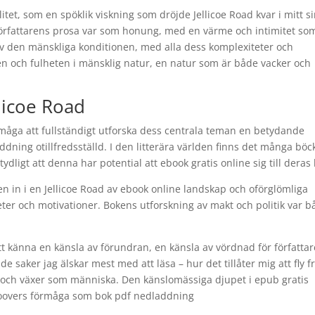
tet, som en spöklik viskning som dröjde Jellicoe Road kvar i mitt s
n. Författarens prosa var som honung, med en värme och intimitet so
av den mänskliga konditionen, med alla dess komplexiteter och
n och fulheten i mänsklig natur, en natur som är både vacker och
llicoe Road
måga att fullständigt utforska dess centrala teman en betydande
ning otillfredsställd. I den litterära världen finns det många böc
tydligt att denna har potential att ebook gratis online sig till deras 
en in i en Jellicoe Road av ebook online landskap och oförglömliga
ter och motivationer. Bokens utforskning av makt och politik var b
att känna en känsla av förundran, en känsla av vördnad för författa
v de saker jag älskar mest med att läsa – hur det tillåter mig att fly f
g och växer som människa. Den känslomässiga djupet i epub gratis
 Hoovers förmåga som bok pdf nedladdning