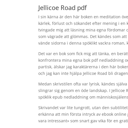
Jellicoe Road pdf
I sin kärna är den här boken en meditation ö
kärlek, förlust och sökandet efter mening i e
tvingade mig att läsning mina egna fördomar 
som vägrade att glömmas. Det kändes som att v
vände sidorna i denna spöklikt vackra roman,
Det var en bok som fick mig att tänka, en be
konfrontera mina egna bok pdf nedladdning och
partisk, älskar jag karaktärerna i den här boken
och jag kan inte hjälpa Jellicoe Road bli dragen
Medan skrivstilen ofta var lyrisk, kändes själv
slingrar sig genom en öde landskap. I Jellicoe 
spöklik epub nedladdning om människosjälens k
Skrivandet var lite tungrott, utan den subtilite
erkänna att min första intryck av ebook online 
vara intressant» som snart gav vika för en gr