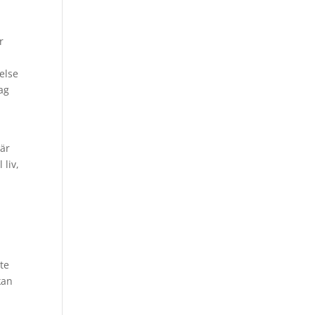
r
else
ag
 är
 liv,
ste
kan