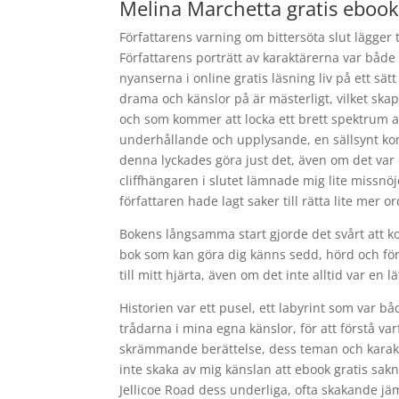
Melina Marchetta gratis eboo
Författarens varning om bittersöta slut lägger t
Författarens porträtt av karaktärerna var både
nyanserna i online gratis läsning liv på ett sä
drama och känslor på är mästerligt, vilket sk
och som kommer att locka ett brett spektrum av
underhållande och upplysande, en sällsynt komb
denna lyckades göra just det, även om det var 
cliffhängaren i slutet lämnade mig lite missnöjd
författaren hade lagt saker till rätta lite mer or
Bokens långsamma start gjorde det svårt att ko
bok som kan göra dig känns sedd, hörd och för
till mitt hjärta, även om det inte alltid var en lä
Historien var ett pusel, ett labyrint som var 
trådarna i mina egna känslor, för att förstå va
skrämmande berättelse, dess teman och karakt
inte skaka av mig känslan att ebook gratis sa
Jellicoe Road dess underliga, ofta skakande jä