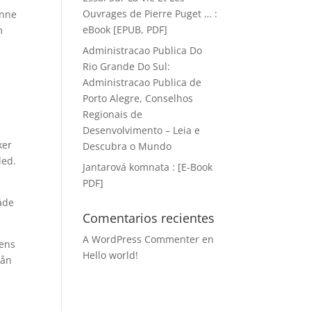
Ouvrages de Pierre Puget … :
inne
eBook [EPUB, PDF]
m
Administracao Publica Do
Rio Grande Do Sul:
Administracao Publica de
Porto Alegre, Conselhos
Regionais de
Desenvolvimento – Leia e
ker
Descubra o Mundo
led.
Jantarová komnata : [E-Book
PDF]
åde
Comentarios recientes
A WordPress Commenter
en
rens
Hello world!
rån