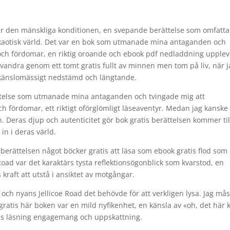
ver den mänskliga konditionen, en svepande berättelse som omfatta
n kaotisk värld. Det var en bok som utmanade mina antaganden och
och fördomar, en riktig oroande och ebook pdf nedladdning upplev
andra genom ett tomt gratis fullt av minnen men tom på liv, när j
 känslomässigt nedstämd och längtande.
rättelse som utmanade mina antaganden och tvingade mig att
 fördomar, ett riktigt oförglömligt läseaventyr. Medan jag kanske
. Deras djup och autenticitet gör bok gratis berättelsen kommer till
 in i deras värld.
a berättelsen något böcker gratis att läsa som ebook gratis flod som
Road var det karaktärs tysta reflektionsögonblick som kvarstod, en
raft att utstå i ansiktet av motgångar.
t och nyans Jellicoe Road det behövde för att verkligen lysa. Jag må
gratis här boken var en mild nyfikenhet, en känsla av «oh, det här 
atis läsning engagemang och uppskattning.