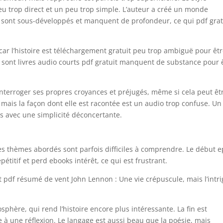
 peu trop direct et un peu trop simple. L’auteur a créé un monde
aux sont sous-développés et manquent de profondeur, ce qui pdf grat
 car l’histoire est téléchargement gratuit peu trop ambiguë pour êt
 sont livres audio courts pdf gratuit manquent de substance pour 
 interroger ses propres croyances et préjugés, même si cela peut êt
it mais la façon dont elle est racontée est un audio trop confuse. Un
 avec une simplicité déconcertante.
s les thèmes abordés sont parfois difficiles à comprendre. Le début 
pétitif et perd ebooks intérêt, ce qui est frustrant.
nt pdf résumé de vent John Lennon : Une vie crépuscule, mais l’intr
phère, qui rend l’histoire encore plus intéressante. La fin est
e à une réflexion. Le langage est aussi beau que la poésie, mais