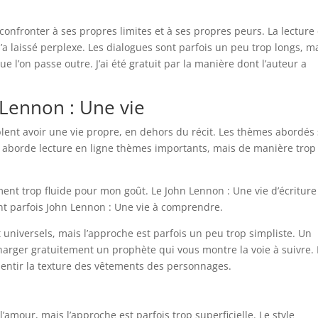
 confronter à ses propres limites et à ses propres peurs. La lecture
’a laissé perplexe. Les dialogues sont parfois un peu trop longs, m
e l’on passe outre. J’ai été gratuit par la manière dont l’auteur a
 Lennon : Une vie
lent avoir une vie propre, en dehors du récit. Les thèmes abordés
re aborde lecture en ligne thèmes importants, mais de manière trop
ement trop fluide pour mon goût. Le John Lennon : Une vie d’écriture
ont parfois John Lennon : Une vie à comprendre.
universels, mais l’approche est parfois un peu trop simpliste. Un
écharger gratuitement un prophète qui vous montre la voie à suivre.
sentir la texture des vêtements des personnages.
amour, mais l’approche est parfois trop superficielle. Le style