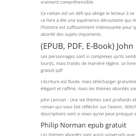
vraiment compréhensible.
Ce roman est un défi qui oblige le lecteur à se
ce livre a été une expérience déroutante qui m
l’histoire est suffisamment intéressante pour qu
abordé des sujets importants.
(EPUB, PDF, E-Book) John
Les personnages sont si complexes qu’ils semb
lourds, mais traités de manière légère. Le liv
gratuit pdf
L’écriture est fluide, mais télécharger gratuit
élégant et raffiné, mais les thèmes abordés s
John Lennon : Une vie thèmes sont profonds et 
roman qui vous fait réfléchir sur l’avenir, tél
descriptions sont si vives qu’on peut presque 
Philip Norman epub gratuit
Les thèmes abordés sont aussi universels que l’