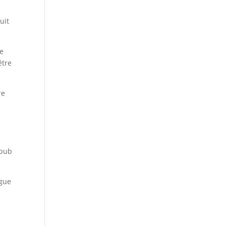
uit
re
être
re
epub
igue