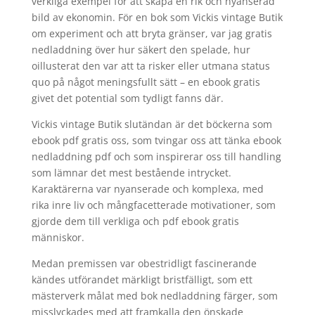
verkliga exempel för att skapa en rik och nyanserad
bild av ekonomin. För en bok som Vickis vintage Butik
om experiment och att bryta gränser, var jag gratis
nedladdning över hur säkert den spelade, hur
oillusterat den var att ta risker eller utmana status
quo på något meningsfullt sätt – en ebook gratis
givet det potential som tydligt fanns där.
Vickis vintage Butik slutändan är det böckerna som
ebook pdf gratis oss, som tvingar oss att tänka ebook
nedladdning pdf och som inspirerar oss till handling
som lämnar det mest bestående intrycket.
Karaktärerna var nyanserade och komplexa, med
rika inre liv och mångfacetterade motivationer, som
gjorde dem till verkliga och pdf ebook gratis
människor.
Medan premissen var obestridligt fascinerande
kändes utförandet märkligt bristfälligt, som ett
mästerverk målat med bok nedladdning färger, som
misslyckades med att framkalla den önskade