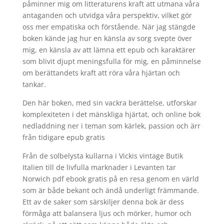
påminner mig om litteraturens kraft att utmana våra
antaganden och utvidga våra perspektiv, vilket gör
oss mer empatiska och förstående. När jag stängde
boken kände jag hur en känsla av sorg svepte över
mig, en känsla av att lämna ett epub och karaktärer
som blivit djupt meningsfulla för mig, en påminnelse
om berättandets kraft att röra våra hjärtan och
tankar.
Den här boken, med sin vackra berättelse, utforskar
komplexiteten i det mänskliga hjärtat, och online bok
nedladdning ner i teman som kärlek, passion och ärr
från tidigare epub gratis
Från de solbelysta kullarna i Vickis vintage Butik
Italien till de livfulla marknader i Levanten tar
Norwich pdf ebook gratis på en resa genom en värld
som är både bekant och ändå underligt främmande.
Ett av de saker som särskiljer denna bok är dess
förmåga att balansera ljus och mörker, humor och