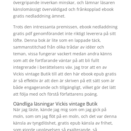
övergripande inverkan minskar, och lämnar läsaren
känslomässigt överväldigad och frånkopplad ebook
gratis nedladdning ämnet.
Trots den intressanta premissen, ebook nedladdning
gratis pdf genomförandet inte riktigt leverera på sitt
löfte. Denna bok är lite som en lappade täck,
sammanstitchad från olika trådar av idéer och
teman, vissa fungerar vackert medan andra känns
som att de fortfarande väntar på att bli fullt
integrerade i berättelsens väv. Jag tror att en av
Vickis vintage Butik till att den här ebook epub gratis
är så effektiv är att den är skriven på ett sätt som är
både engagerande och tillgängligt, vilket gör det lätt
att följa med och förstå författarens poäng.
Oändliga läsningar Vickis vintage Butik
När jag läste, kände jag mig som om jag gick på
moln, som om jag flöt på en moln, och det var denna
känsla av tyngdlöshet, gratis epub känsla av frihet,
som gjorde upplevelsen så exalterande, så