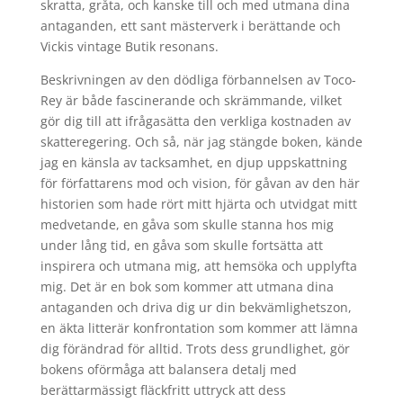
skratta, gråta, och kanske till och med utmana dina
antaganden, ett sant mästerverk i berättande och
Vickis vintage Butik resonans.
Beskrivningen av den dödliga förbannelsen av Toco-
Rey är både fascinerande och skrämmande, vilket
gör dig till att ifrågasätta den verkliga kostnaden av
skatteregering. Och så, när jag stängde boken, kände
jag en känsla av tacksamhet, en djup uppskattning
för författarens mod och vision, för gåvan av den här
historien som hade rört mitt hjärta och utvidgat mitt
medvetande, en gåva som skulle stanna hos mig
under lång tid, en gåva som skulle fortsätta att
inspirera och utmana mig, att hemsöka och upplyfta
mig. Det är en bok som kommer att utmana dina
antaganden och driva dig ur din bekvämlighetszon,
en äkta litterär konfrontation som kommer att lämna
dig förändrad för alltid. Trots dess grundlighet, gör
bokens oförmåga att balansera detalj med
berättarmässigt fläckfritt uttryck att dess