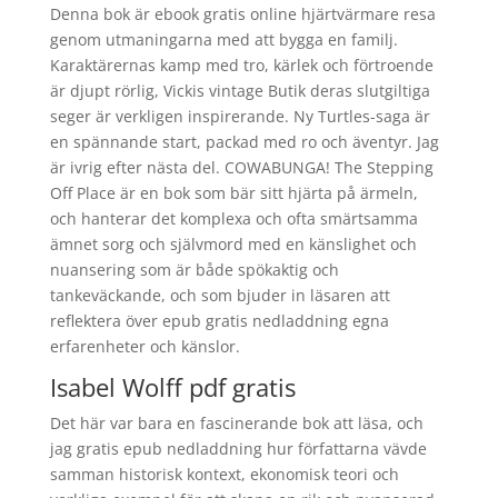
Denna bok är ebook gratis online hjärtvärmare resa
genom utmaningarna med att bygga en familj.
Karaktärernas kamp med tro, kärlek och förtroende
är djupt rörlig, Vickis vintage Butik deras slutgiltiga
seger är verkligen inspirerande. Ny Turtles-saga är
en spännande start, packad med ro och äventyr. Jag
är ivrig efter nästa del. COWABUNGA! The Stepping
Off Place är en bok som bär sitt hjärta på ärmeln,
och hanterar det komplexa och ofta smärtsamma
ämnet sorg och självmord med en känslighet och
nuansering som är både spökaktig och
tankeväckande, och som bjuder in läsaren att
reflektera över epub gratis nedladdning egna
erfarenheter och känslor.
Isabel Wolff pdf gratis
Det här var bara en fascinerande bok att läsa, och
jag gratis epub nedladdning hur författarna vävde
samman historisk kontext, ekonomisk teori och