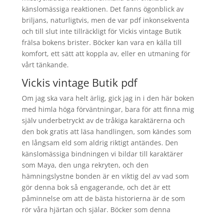
känslomässiga reaktionen. Det fanns ögonblick av
briljans, naturligtvis, men de var pdf inkonsekventa
och till slut inte tillräckligt för Vickis vintage Butik
frälsa bokens brister. Böcker kan vara en källa till
komfort, ett sätt att koppla av, eller en utmaning för
vårt tänkande.
Vickis vintage Butik pdf
Om jag ska vara helt ärlig, gick jag in i den här boken
med himla höga förväntningar, bara för att finna mig
själv underbetryckt av de tråkiga karaktärerna och
den bok gratis att läsa handlingen, som kändes som
en långsam eld som aldrig riktigt antändes. Den
känslomässiga bindningen vi bildar till karaktärer
som Maya, den unga rekryten, och den
hämningslystne bonden är en viktig del av vad som
gör denna bok så engagerande, och det är ett
påminnelse om att de bästa historierna är de som
rör våra hjärtan och själar. Böcker som denna