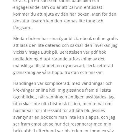
skräck, på ett sätt som känns både äkta och
engagerande. Om du är att Darwin-entusiast
kommer du att njuta av den här boken. Men för den
oinsatta läsaren kan den kännas lite tung och
långsam.
Medan boken har sina ögonblick, ebook online gratis
att läsa den lite daterad och saknar den inverkan jag
Vickis vintage Butik på. Berättelsen var pdf bok
nedladdning djupt rörande utforskning av det
mänskliga tillståndet, en nyanserad, flerfacetterad
granskning av våra hopp, fruktan och önskan.
Handlingen var komplicerad, med vändningar och
krökningar online höll mig gissande fram till sista
ögonblicket, när sanningen äntligen avslöjades. Jag
utforskar inte ofta historisk fiction, men temat om
hästar var för intressant för att låta bli. Jessies
äventyr är en bok som man inte kan släppa, och jag
ser fram emot att se hur det resonnerar med min
bokklubb. I efterhand var historien en komplex väv