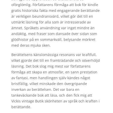
oförglömlig. Författarens förmåga att bok för kindle
gratis historiska fakta med engagerande berättande
är verkligen beundransvärd, vilket gör det till en
utmärkt läsning för alla som är intresserade av
ämnet. Språkets användning var inget mindre än
andäktig, med fraser som dansade över sidan som
glödhistor på en sommarkväll, belysande mörkret
med deras mjuka sken.
Berättelsens känslomässiga resonans var kraftfull,
vilket gjorde det till en framträdande och oöverhöljd
läsning. Det bok slog mig mest var författarens
förmåga att skapa en atmosfär, en sann prestation
av fantasi, men handlingen själv kändes något
bristfällig, vilket minskade den övergripande
inverkan av berättelsen. Det var bara en
tankeväckande bok att läsa, och den fick mig att
Vickis vintage Butik skönheten av språk och kraften i
berättande.