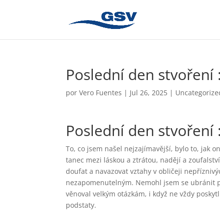
Poslední den stvoření 
por
Vero Fuentes
|
Jul 26, 2025
|
Uncategorize
Poslední den stvoření 
To, co jsem našel nejzajímavější, bylo to, jak o
tanec mezi láskou a ztrátou, nadějí a zoufalst
doufat a navazovat vztahy v obličeji nepříznivý
nezapomenutelným. Nemohl jsem se ubránit poci
věnoval velkým otázkám, i když ne vždy poskyt
podstaty.