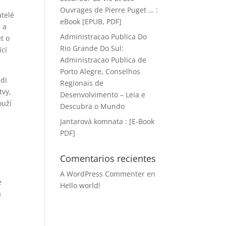
Ouvrages de Pierre Puget … :
atelé
eBook [EPUB, PDF]
 a
Administracao Publica Do
t o
Rio Grande Do Sul:
ící
Administracao Publica de
Porto Alegre, Conselhos
idi
Regionais de
tvy,
Desenvolvimento – Leia e
ouží
Descubra o Mundo
Jantarová komnata : [E-Book
PDF]
Comentarios recientes
A WordPress Commenter
en
e
Hello world!
a