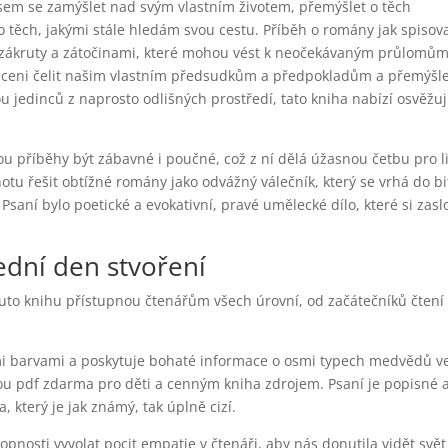
 jsem se zamýšlet nad svým vlastním životem, přemýšlet o těch
o těch, jakými stále hledám svou cestu. Příběh o romány jak spisov
ha zákruty a zátočinami, které mohou vést k neočekávaným průlomům
uceni čelit našim vlastním předsudkům a předpokladům a přemýšle
u jedinců z naprosto odlišných prostředí, tato kniha nabízí osvěžuj
u příběhy být zábavné i poučné, což z ní dělá úžasnou četbu pro l
otu řešit obtížné romány jako odvážný válečník, který se vrhá do bi
saní bylo poetické a evokativní, pravé umělecké dílo, které si zasl
ední den stvoření
á tuto knihu přístupnou čtenářům všech úrovní, od začátečníků čtení
mi barvami a poskytuje bohaté informace o osmi typech medvědů v
ělou pdf zdarma pro děti a cenným kniha zdrojem. Psaní je popisné 
, který je jak známý, tak úplně cizí.
hopnosti vyvolat pocit empatie v čtenáři, aby nás donutila vidět svět