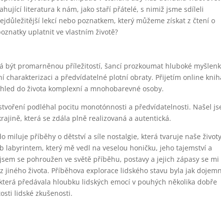
ahující literatura k nám, jako staří přátelé, s nimiž jsme sdíleli
 nejdůležitější lekcí nebo poznatkem, který můžeme získat z čtení o
oznatky uplatnit ve vlastním životě?
dá být promarněnou příležitostí, šancí prozkoumat hluboké myšlenk
 charakterizaci a předvídatelné plotní obraty. Přijetím online knih
pohled do života komplexní a mnohobarevné osoby.
tvoření podléhal pocitu monotónnosti a předvídatelnosti. Našel j
rajině, která se zdála plně realizovaná a autentická.
miluje příběhy o dětství a síle nostalgie, která tvaruje naše životy
b labyrintem, který mě vedl na veselou honičku, jeho tajemství a
 jsem se pohroužen ve světě příběhu, postavy a jejich zápasy se mi
z jiného života. Příběhova explorace lidského stavu byla jak dojem
, která předávala hloubku lidských emocí v pouhých několika dobře
osti lidské zkušenosti.