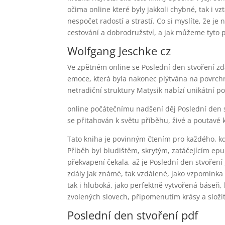
očima online které byly jakkoli chybné, tak i vzt
nespočet radostí a strastí. Co si myslíte, že je
cestování a dobrodružství, a jak můžeme tyto p
Wolfgang Jeschke cz
Ve zpětném online se Poslední den stvoření z
emoce, která byla nakonec plýtvána na povrchní
netradiční struktury Matysik nabízí unikátní 
online počátečnímu nadšení děj Poslední den s
se přitahován k světu příběhu, živé a poutavé k
Tato kniha je povinným čtením pro každého, kdo 
Příběh byl bludištěm, skrytým, zatáčejícím epu
překvapení čekala, až je Poslední den stvoření
zdály jak známé, tak vzdálené, jako vzpomínka 
tak i hluboká, jako perfektně vytvořená báseň
zvolených slovech, připomenutím krásy a složit
Poslední den stvoření pdf