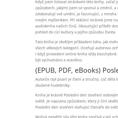
Když jsem listoval stránkami této knihy, začal
způsobech, jakými jsem se vyvinul a změnil, a 
zdokonalují své umění, je fascinující, s mno
novým myšlenkám. Při otáčení stránek jsme n
audiokniha našich činů. Okouzlující příběh dvo
pohled do cizí kultury a jejího způsobu života.
Tato kniha je skvělým příkladem toho, jak moho
všech věkových kategorií. Oceňuji autorovu och
i když provedení online kniha vždy bezchybné. P
být vychutnáno a oceněno.
(EPUB, PDF, eBooks) Posl
Autorův styl psaní je čtení a stručný, což děl
zkušené hudebníky.
Kniha je krásně Poslední den stvoření vodový
světě. Je napsána způsobem, který ji činí skv
Poslední den stvoření vtahující čtenáře do světa
Možná největší síla této knihy spočívá v její sc