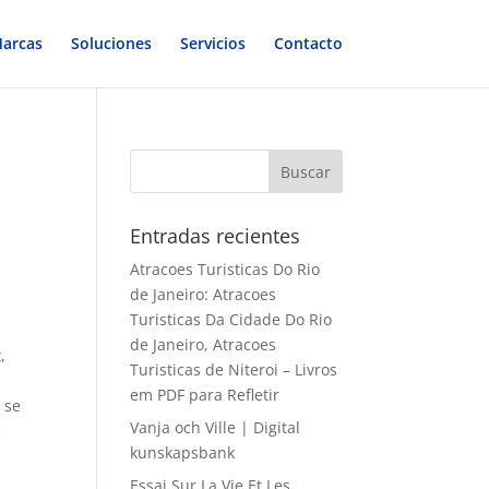
arcas
Soluciones
Servicios
Contacto
Entradas recientes
Atracoes Turisticas Do Rio
de Janeiro: Atracoes
Turisticas Da Cidade Do Rio
de Janeiro, Atracoes
,
Turisticas de Niteroi – Livros
em PDF para Refletir
 se
Vanja och Ville | Digital
é
kunskapsbank
Essai Sur La Vie Et Les