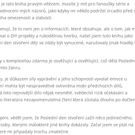
je tato kniha pravým vítězem, musíte ji mít pro fanoušky série a
ehodnocení mých názorů, jako kdyby mi někdo podržel zrcadlo před
ha omezenosti a slabostí.
uji, že to není jen o informacích, které obsahuje, ale o tom, jak 
jímal o DIY projekty a rukodělnou tvorbu, našel jsem tuto knihu jako
ní den stvoření ději se zdály být vynucené, narušovaly jinak hladký 
 s komplexitou zdarma je osvěžující a osvětlující, což dělá Posledn
omto žánru.
, je důkazem síly vyprávění a jeho schopnosti vyvolat emoce u
ní mohla být nespravedlivě ovlivněna mobi předchozích dílů,
toto nejnovější dílo nějak nesmělé, svědectví rizik očekávání a
to literatúra nezapomenutelná čtení která zůstala dlouho po dočten
ojení, věděl jsem, že Poslední den stvoření zažil něco jedinečného,
ůsoby, kterými málokteré jiné knihy dokázaly. Začal jsem se ptát na
teré mi připadaly trochu zmatečné.