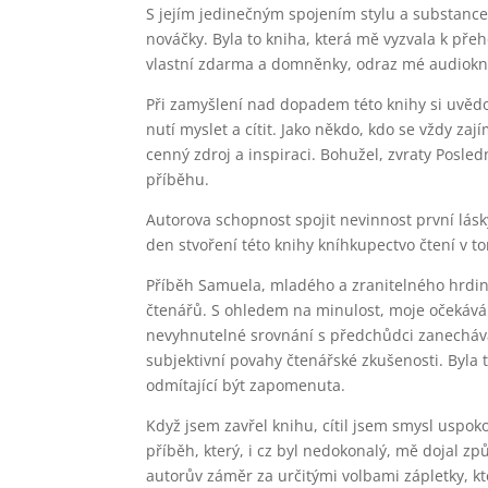
S jejím jedinečným spojením stylu a substance 
nováčky. Byla to kniha, která mě vyzvala k př
vlastní zdarma a domněnky, odraz mé audiokni
Při zamyšlení nad dopadem této knihy si uvědom
nutí myslet a cítit. Jako někdo, kdo se vždy za
cenný zdroj a inspiraci. Bohužel, zvraty Posled
příběhu.
Autorova schopnost spojit nevinnost první lásky
den stvoření této knihy kníhkupectvo čtení v t
Příběh Samuela, mladého a zranitelného hrdiny
čtenářů. S ohledem na minulost, moje očekává
nevyhnutelné srovnání s předchůdci zanechává 
subjektivní povahy čtenářské zkušenosti. Byla 
odmítající být zapomenuta.
Když jsem zavřel knihu, cítil jsem smysl uspok
příběh, který, i cz byl nedokonalý, mě dojal zp
autorův záměr za určitými volbami zápletky, k