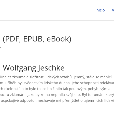
Inicio
M
: (PDF, EPUB, eBook)
d
: Wolfgang Jeschke
nline cz zkoumala složitosti lidských vztahů, jemný, stále se měnící
vím. Příběh byl svědectvím lidského ducha, jeho schopnosti odolávat
ch okolností, a to bylo to, co ho činilo tak poutavým, pohyblivým a
tu zklamání, jako by kniha neplnila svůj slib. Byl to román, který
l uspokojivé odpovědi, nechávaje mě přemýšlet o tajemnicích lidsk