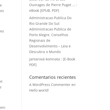
Ouvrages de Pierre Puget … :
la
eBook [EPUB, PDF]
mes
Administracao Publica Do
Rio Grande Do Sul:
Administracao Publica de
res
Porto Alegre, Conselhos
Regionais de
Desenvolvimento – Leia e
Descubra o Mundo
Jantarová komnata : [E-Book
PDF]
Comentarios recientes
et
A WordPress Commenter
en
re
Hello world!
tein