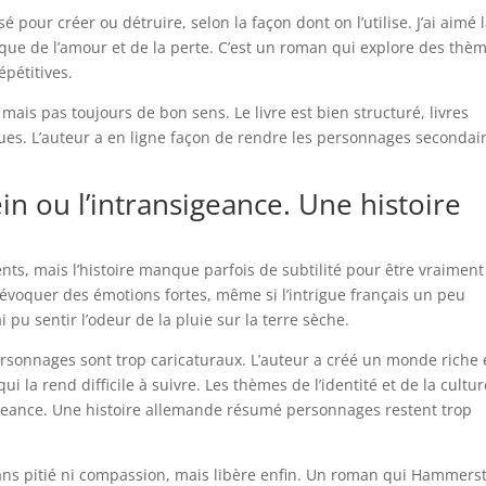
é pour créer ou détruire, selon la façon dont on l’utilise. J’ai aimé 
ique de l’amour et de la perte. C’est un roman qui explore des thè
épétitives.
 mais pas toujours de bon sens. Le livre est bien structuré, livres
ngues. L’auteur a en ligne façon de rendre les personnages secondai
 ou l’intransigeance. Une histoire
ts, mais l’histoire manque parfois de subtilité pour être vraiment
à évoquer des émotions fortes, même si l’intrigue français un peu
ai pu sentir l’odeur de la pluie sur la terre sèche.
ersonnages sont trop caricaturaux. L’auteur a créé un monde riche 
ui la rend difficile à suivre. Les thèmes de l’identité et de la cultu
igeance. Une histoire allemande résumé personnages restent trop
ans pitié ni compassion, mais libère enfin. Un roman qui Hammers