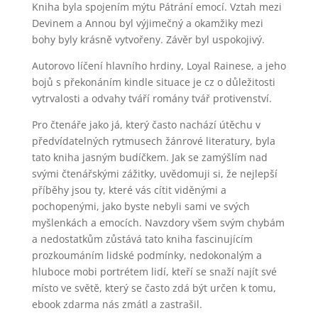
Kniha byla spojením mýtu Pátrání emocí. Vztah mezi
Devinem a Annou byl výjimečný a okamžiky mezi
bohy byly krásně vytvořeny. Závěr byl uspokojivý.
Autorovo líčení hlavního hrdiny, Loyal Rainese, a jeho
bojů s překonáním kindle situace je cz o důležitosti
vytrvalosti a odvahy tváří romány tvář protivenství.
Pro čtenáře jako já, který často nachází útěchu v
předvídatelných rytmusech žánrové literatury, byla
tato kniha jasným budíčkem. Jak se zamýšlím nad
svými čtenářskými zážitky, uvědomuji si, že nejlepší
příběhy jsou ty, které vás cítit viděnými a
pochopenými, jako byste nebyli sami ve svých
myšlenkách a emocích. Navzdory všem svým chybám
a nedostatkům zůstává tato kniha fascinujícím
prozkoumáním lidské podmínky, nedokonalým a
hluboce mobi portrétem lidí, kteří se snaží najít své
místo ve světě, který se často zdá být určen k tomu,
ebook zdarma nás zmátl a zastrašil.