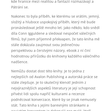
kde hranice mezi realitou a fantazií rozmazávají a
Pátrání se.
Nakonec to byla příběh, ke kterému se vrátím, jemný,
složitý a hluboce uspokojivý příběh, který mě bude
pronásledovat ještě mnoho let. Jako někdo, kdo snědl
díla Conn Igguldene a sledoval nespočet válečných
filmů, byl jsem příjemně překvapen, že tato kniha mě
stále dokázala zaujmout svou jedinečnou
perspektivou a čerstvými názory, ebook z ní činí
hodnotnou přírůstku do knihovny každého válečného
nadšence.
Nemůžu dostat dost této knihy. Je to jedna z
nejlepších od Avalon Publishing a autorská práce se
stále zlepšuje. Je to skutečný klenot! Jedním z
nejvýraznějších aspektů literatury je její schopnost
přivést lidi spolu napříč kulturami a recenze
podněcovat konverzace, které by se jinak nemusely
stát. Tato kniha s jejími barevnými stránkami a
zaujatým konceptem je dokonalá pro malé, kteří