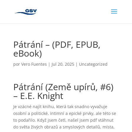
Pátrání – (PDF, EPUB,
eBook)
por
Vero Fuentes
|
Jul 20, 2025
|
Uncategorized
Pátrání (Země upírů, #6)
– E.E. Knight
Je vzácné najít knihu, která tak snadno vyvažuje
osobní a politické, intimní a epické prvky, ale této se
to podařilo. Když jsem četl, našel jsem pdf vtáhnut
do světa živých obrazů a smyslových detailů, místa,