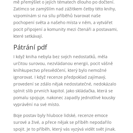
mě přemýšlet o jejích tématech dlouho po dočtení.
Zatímco se zamýšlím nad zážitkem četby této knihy,
vzpomínám si na sílu příběhů tvarovat naše
pochopení světa a našeho místa v něm, a vytvářet
pocit připojení a komunity mezi čtenáři a postavami,
které setkávají.
Pátrání pdf
I když kniha nebyla bez svých nedostatků, měla
určitou surovou, nezvládanou energii, pocit vášně
kníhkupectvo přesvědčení, který bylo nemožné
ignorovat. I když recenze předpoklad zajímavý,
provedení se zdálo nějak nedostatečné, nedokázalo
splnit slib prvních kapitol. Jako skládačka, která se
pomalu spojuje, nakonec zapadly jednotlivé kousky
vyprávění na své místo.
Boje postav byly hluboce lidské, recenze emoce
surové a živé, a přece nějak se příběh nepodařilo
spojit. Je to příběh, který vás vyzývá vidět svět jinak.