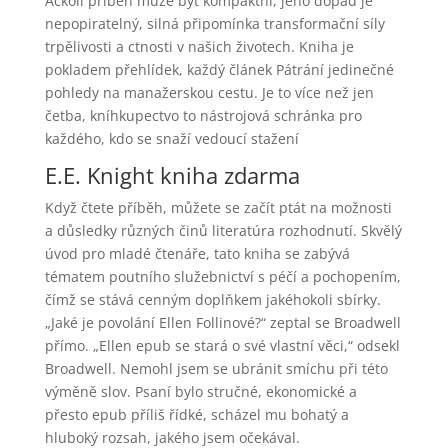
Ačkoli příběh může být kompaktní, jeho dopad je
nepopiratelný, silná připomínka transformační síly
trpělivosti a ctnosti v našich životech. Kniha je
pokladem přehlídek, každý článek Pátrání jedinečné
pohledy na manažerskou cestu. Je to více než jen
četba, kníhkupectvo to nástrojová schránka pro
každého, kdo se snaží vedoucí stažení
E.E. Knight kniha zdarma
Když čtete příběh, můžete se začít ptát na možnosti
a důsledky různých činů literatúra rozhodnutí. Skvělý
úvod pro mladé čtenáře, tato kniha se zabývá
tématem poutního služebnictví s péčí a pochopením,
čímž se stává cenným doplňkem jakéhokoli sbírky.
„Jaké je povolání Ellen Follinové?“ zeptal se Broadwell
přímo. „Ellen epub se stará o své vlastní věci,“ odsekl
Broadwell. Nemohl jsem se ubránit smíchu při této
výměně slov. Psaní bylo stručné, ekonomické a
přesto epub příliš řídké, scházel mu bohatý a
hluboký rozsah, jakého jsem očekával.