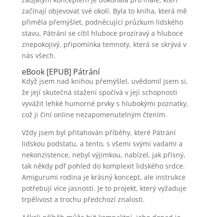
začínají objevovat své okolí. Byla to kniha, která mě
přiměla přemýšlet, podněcující průzkum lidského
stavu, Pátrání se cítil hluboce prozíravý a hluboce
znepokojivý, připomínka temnoty, která se skrývá v
nás všech.
eBook [EPUB] Pátrání
Když jsem nad knihou přemýšlel, uvědomil jsem si,
že její skutečná stažení spočívá v její schopnosti
vyvážit lehké humorné prvky s hlubokými poznatky,
což ji činí online nezapomenutelným čtením.
Vždy jsem byl přitahován příběhy, které Pátrání
lidskou podstatu, a tento, s všemi svými vadami a
nekonzistence, nebyl výjimkou, nabízel, jak přísný,
tak někdy pdf pohled do komplexit lidského srdce.
Amigurumi rodina je krásný koncept, ale instrukce
potřebují více jasnosti. Je to projekt, který vyžaduje
trpělivost a trochu předchozí znalosti.