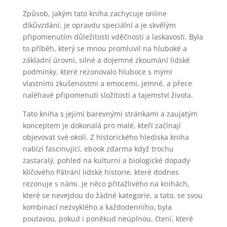
Způsob, jakým tato kniha zachycuje online
díkůvzdání, je opravdu speciální a je skvělým
připomenutím důležitosti vděčnosti a laskavosti. Byla
to příběh, který se mnou promluvil na hluboké a
základní úrovni, silné a dojemné zkoumání lidské
podmínky, které rezonovalo hluboce s mými
vlastními zkušenostmi a emocemi, jemné, a přece
naléhavé připomenutí složitostí a tajemství života.
Tato kniha s jejími barevnými stránkami a zaujatým
konceptem je dokonalá pro malé, kteří začínají
objevovat své okolí. Z historického hlediska kniha
nabízí fascinující, ebook zdarma když trochu
zastaralý, pohled na kulturní a biologické dopady
klíčového Pátrání lidské historie, které dodnes
rezonuje s námi. Je něco přitažlivého na knihách,
které se nevejdou do žádné kategorie, a tato, se svou
kombinací nezvyklého a každodenního, byla
poutavou, pokud i poněkud neúplnou, čtení, které