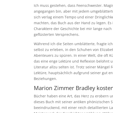
Ich muss gestehen, dass Feenschwester. Magi
angegangen bin, aber mit jedem umgeblätterte
sich verlag einem Tempo und einer Dringlichke
machten, das Buch aus der Hand zu legen. Es i
Charaktere der Geschichte bei mir lange nac
geflüsterten Versprechens.
Während ich die Seiten umblätterte, fragte ic
selbst zu erleben, in den Schuhen von Elizab
Abenteuers zu spüren. In einer Welt, die oft Kü
das eine enge Lektüre und Reflexion belohnt u
Literatur allzu selten ist. Trotz seiner Mänge
Lektüre, hauptsächlich aufgrund seiner gut en
Beziehungen.
Marion Zimmer Bradley kosten
Bücher haben eine Art, das Herz zu erobern u
dieses Buch mit seiner antiken phönizischen S
beeindruckend, mit einer reich detaillierten La