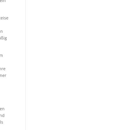
ein
Reise
,
in
äßig
um
hre
iner
men
end
ls