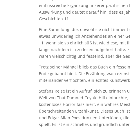
einflussreiche Ergänzung unserer pazifischen 
Auswirkung und deutet darauf hin, dass es ja
Geschichten 11.
Eine Sammlung, die, obwohl sie nicht immer fröh
etwas unwiderleglich Anziehendes an einer Ge
11. wenn sie so ehrlich süß ist wie diese, mi
lange nachdem ich zu lesen aufgehört hatte, 
waren vielschichtig und fesselnd, aber die Ges
Trotz seiner Mängel blieb das Buch ein fessel
Ende gebannt hielt. Die Erzählung war rezen
miteinander verflochten, ein echtes Kunstwerk
Stefans Reise ist ein Aufruf, sich zu erinnern 
Welt von That Damned Coyote Hill eintauchte,
kostenloses Horror fasziniert, ein wahres Me
überschreitenden Erzählkunst. Dieses Buch is
und Edgar Allan Poes dunklen Untertönen, die
spielt. Es ist ein schnelles und gründlich unte