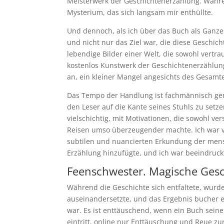
Meisterwerk der Geschichtenerzählung. Während
Mysterium, das sich langsam mir enthüllte.
Und dennoch, als ich über das Buch als Ganze
und nicht nur das Ziel war, die diese Geschic
lebendige Bilder einer Welt, die sowohl vertr
kostenlos Kunstwerk der Geschichtenerzählun
an, ein kleiner Mangel angesichts des Gesamt
Das Tempo der Handlung ist fachmännisch gema
den Leser auf die Kante seines Stuhls zu setz
vielschichtig, mit Motivationen, die sowohl ve
Reisen umso überzeugender machte. Ich war v
subtilen und nuancierten Erkundung der mens
Erzählung hinzufügte, und ich war beeindruck
Feenschwester. Magische Gesc
Während die Geschichte sich entfaltete, wurde
auseinandersetzte, und das Ergebnis bucher e
war. Es ist enttäuschend, wenn ein Buch seine
eintritt, online nur Enttäuschung und Reue zur