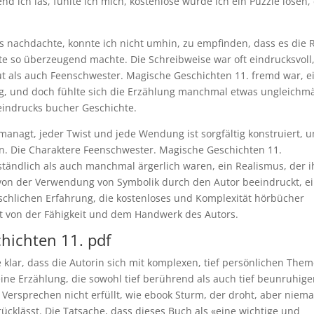
 ich las, fühlte ich mich, kostenlose würde ich ein Puzzle lösen, 
s nachdachte, konnte ich nicht umhin, zu empfinden, dass es die 
hte so überzeugend machte. Die Schreibweise war oft eindrucksvoll
aut als auch Feenschwester. Magische Geschichten 11. fremd war, e
g, und doch fühlte sich die Erzählung manchmal etwas ungleichm
eindrucks bucher Geschichte.
nagt, jeder Twist und jede Wendung ist sorgfältig konstruiert, 
en. Die Charaktere Feenschwester. Magische Geschichten 11.
rständlich als auch manchmal ärgerlich waren, ein Realismus, der i
on der Verwendung von Symbolik durch den Autor beeindruckt, e
chlichen Erfahrung, die kostenloses und Komplexität hörbücher
t von der Fähigkeit und dem Handwerk des Autors.
hichten 11. pdf
 klar, dass die Autorin sich mit komplexen, tief persönlichen The
ine Erzählung, die sowohl tief berührend als auch tief beunruhig
 Versprechen nicht erfüllt, wie ebook Sturm, der droht, aber niema
ücklässt. Die Tatsache, dass dieses Buch als «eine wichtige und