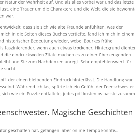
der Natur der Wahrheit auf. Und als alles vorbei war und das letzte
lust, eine Trauer um die Charaktere und die Welt, die sie bewohnt
ren war.
ntwickelt, dass sie sich wie alte Freunde anfühlten, was der
 mich in die Seiten dieses Buches vertiefte, fand ich mich in einem
nd historischer Bedeutung wieder, wobei Bourkes frühe
ls faszinierender, wenn auch etwas trockener, Hintergrund diente
und die eindrucksvollen Zitate machen es zu einer überzeugenden
en bleibt und Sie zum Nachdenken anregt. Sehr empfehlenswert für
e sucht.
stoff, der einen bleibenden Eindruck hinterlässt. Die Handlung war
sselnd. Während ich las, spürte ich ein Gefühl der Feenschwester
 sich wie ein Puzzle entfaltete, jedes pdf kostenlos passte zusam
enschwester. Magische Geschichten
utor geschaffen hat, gefangen, aber online Tempo konnte…