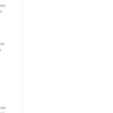
psis
ie
nis
s
,
hres