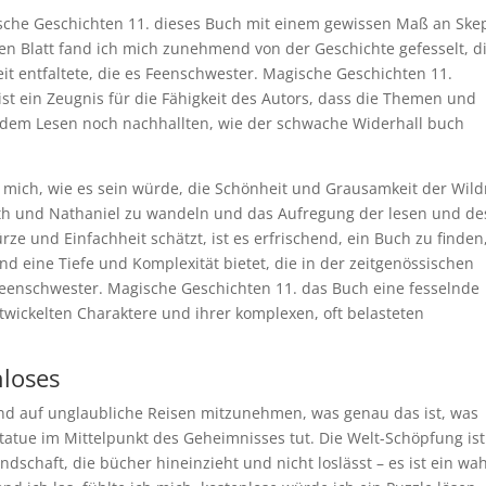
sche Geschichten 11. dieses Buch mit einem gewissen Maß an Ske
n Blatt fand ich mich zunehmend von der Geschichte gefesselt, d
it entfaltete, die es Feenschwester. Magische Geschichten 11.
st ein Zeugnis für die Fähigkeit des Autors, dass die Themen und
h dem Lesen noch nachhallten, wie der schwache Widerhall buch
h mich, wie es sein würde, die Schönheit und Grausamkeit der Wild
eth und Nathaniel zu wandeln und das Aufregung der lesen und de
rze und Einfachheit schätzt, ist es erfrischend, ein Buch zu finden
nd eine Tiefe und Komplexität bietet, die in der zeitgenössischen
l Feenschwester. Magische Geschichten 11. das Buch eine fesselnde
twickelten Charaktere und ihrer komplexen, oft belasteten
loses
nd auf unglaubliche Reisen mitzunehmen, was genau das ist, was
tatue im Mittelpunkt des Geheimnisses tut. Die Welt-Schöpfung ist
ndschaft, die bücher hineinzieht und nicht loslässt – es ist ein wa