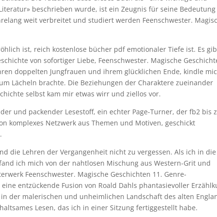
Literatur» beschrieben wurde, ist ein Zeugnis für seine Bedeutun
hrelang weit verbreitet und studiert werden Feenschwester. Magis
lich ist, reich kostenlose bücher pdf emotionaler Tiefe ist. Es gib
schichte von sofortiger Liebe, Feenschwester. Magische Geschich
t ihren doppelten Jungfrauen und ihrem glücklichen Ende, kindle mi
zum Lächeln brachte. Die Beziehungen der Charaktere zueinander
chichte selbst kam mir etwas wirr und ziellos vor.
nder und packender Lesestoff, ein echter Page-Turner, der fb2 bis
sion komplexes Netzwerk aus Themen und Motiven, geschickt
.
und die Lehren der Vergangenheit nicht zu vergessen. Als ich in die
 fand ich mich von der nahtlosen Mischung aus Western-Grit und
isterwerk Feenschwester. Magische Geschichten 11. Genre-
t eine entzückende Fusion von Roald Dahls phantasievoller Erzählk
 in der malerischen und unheimlichen Landschaft des alten Engla
rhaltsames Lesen, das ich in einer Sitzung fertiggestellt habe.