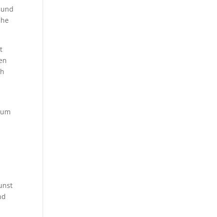
g und
che
t
ten
ch
 zum
unst
nd