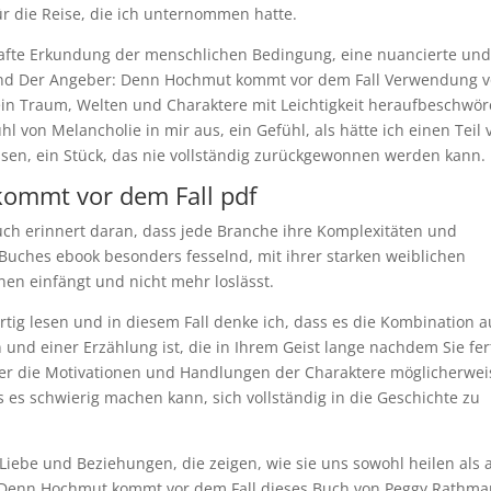
ür die Reise, die ich unternommen hatte.
hafte Erkundung der menschlichen Bedingung, eine nuancierte un
st und Der Angeber: Denn Hochmut kommt vor dem Fall Verwendung 
 ein Traum, Welten und Charaktere mit Leichtigkeit heraufbeschwö
ühl von Melancholie in mir aus, ein Gefühl, als hätte ich einen Teil 
ssen, ein Stück, das nie vollständig zurückgewonnen werden kann.
ommt vor dem Fall pdf
h erinnert daran, dass jede Branche ihre Komplexitäten und
Buches ebook besonders fesselnd, mit ihrer starken weiblichen
inen einfängt und nicht mehr loslässt.
artig lesen und in diesem Fall denke ich, dass es die Kombination a
und einer Erzählung ist, die in Ihrem Geist lange nachdem Sie fer
Leser die Motivationen und Handlungen der Charaktere möglicherwei
 es schwierig machen kann, sich vollständig in die Geschichte zu
 Liebe und Beziehungen, die zeigen, wie sie uns sowohl heilen als 
: Denn Hochmut kommt vor dem Fall dieses Buch von Peggy Rathma