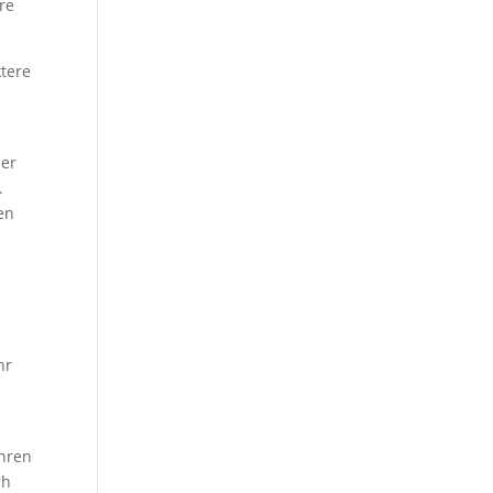
re
ktere
her
.
en
hr
hren
ch