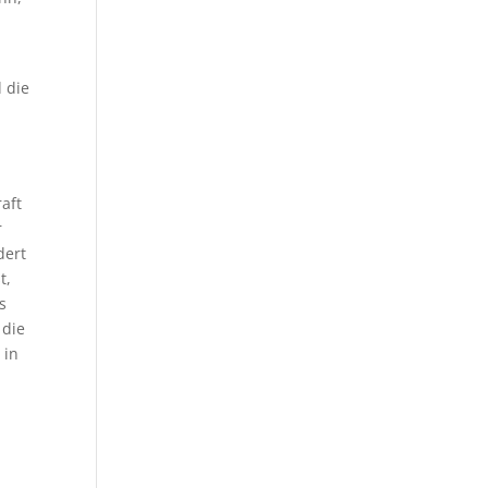
 die
raft
r
dert
t,
s
 die
 in