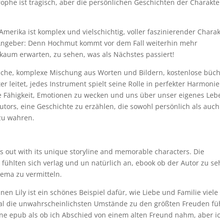
ophe ist tragisch, aber die persönlichen Geschichten der Charakte
Amerika ist komplex und vielschichtig, voller faszinierender Chara
Angeber: Denn Hochmut kommt vor dem Fall weiterhin mehr
 kaum erwarten, zu sehen, was als Nächstes passiert!
eiche, komplexe Mischung aus Worten und Bildern, kostenlose büc
er leitet, jedes Instrument spielt seine Rolle in perfekter Harmonie
e Fähigkeit, Emotionen zu wecken und uns über unser eigenes Leb
tors, eine Geschichte zu erzählen, die sowohl persönlich als auch
 zu wahren.
ds out with its unique storyline and memorable characters. Die
fühlten sich verlag und un natürlich an, ebook ob der Autor zu se
ema zu vermitteln.
inen Lily ist ein schönes Beispiel dafür, wie Liebe und Familie viele
die unwahrscheinlichsten Umstände zu den größten Freuden fü
 eine epub als ob ich Abschied von einem alten Freund nahm, aber i