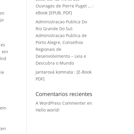
Ouvrages de Pierre Puget … :
eBook [EPUB, PDF]
ken
für
Administracao Publica Do
Rio Grande Do Sul:
Administracao Publica de
Porto Alegre, Conselhos
 es
Regionais de
, ein
Desenvolvimento – Leia e
elnd
Descubra o Mundo
Jantarová komnata : [E-Book
die
PDF]
Comentarios recientes
A WordPress Commenter
en
ein
Hello world!
ten