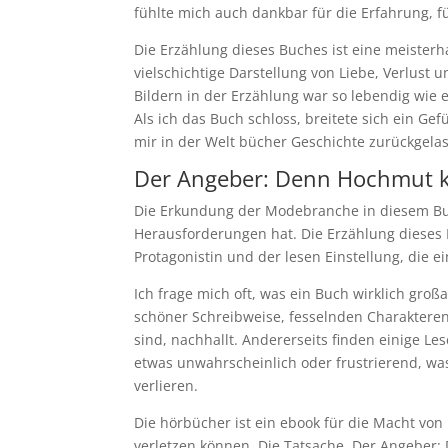
fühlte mich auch dankbar für die Erfahrung, f
Die Erzählung dieses Buches ist eine meister
vielschichtige Darstellung von Liebe, Verlu
Bildern in der Erzählung war so lebendig wie
Als ich das Buch schloss, breitete sich ein Gef
mir in der Welt bücher Geschichte zurückgela
Der Angeber: Denn Hochmut k
Die Erkundung der Modebranche in diesem Buc
Herausforderungen hat. Die Erzählung dieses 
Protagonistin und der lesen Einstellung, die e
Ich frage mich oft, was ein Buch wirklich groß
schöner Schreibweise, fesselnden Charakteren 
sind, nachhallt. Andererseits finden einige 
etwas unwahrscheinlich oder frustrierend, was
verlieren.
Die hörbücher ist ein ebook für die Macht von
verletzen können. Die Tatsache, Der Angeber