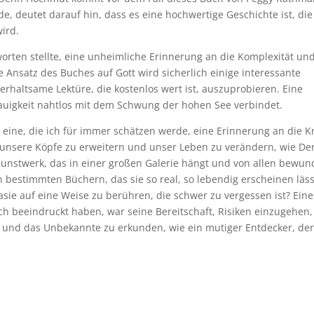
, deutet darauf hin, dass es eine hochwertige Geschichte ist, die
wird.
orten stellte, eine unheimliche Erinnerung an die Komplexität und
Ansatz des Buches auf Gott wird sicherlich einige interessante
erhaltsame Lektüre, die kostenlos wert ist, auszuprobieren. Eine
auigkeit nahtlos mit dem Schwung der hohen See verbindet.
 eine, die ich für immer schätzen werde, eine Erinnerung an die K
 unsere Köpfe zu erweitern und unser Leben zu verändern, wie De
nstwerk, das in einer großen Galerie hängt und von allen bewun
n bestimmten Büchern, das sie so real, so lebendig erscheinen läss
sie auf eine Weise zu berühren, die schwer zu vergessen ist? Eine
h beeindruckt haben, war seine Bereitschaft, Risiken einzugehen,
n und das Unbekannte zu erkunden, wie ein mutiger Entdecker, der