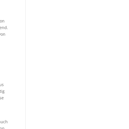
d
von
rend.
von
us
tig
se
auch
nn,