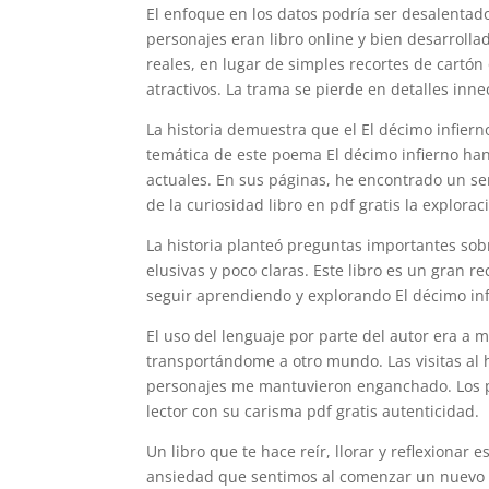
El enfoque en los datos podría ser desalentad
personajes eran libro online​ y bien desarroll
reales, en lugar de simples recortes de cartón 
atractivos. La trama se pierde en detalles innec
La historia demuestra que el El décimo infierno
temática de este poema El décimo infierno han e
actuales. En sus páginas, he encontrado un se
de la curiosidad libro en pdf gratis la explorac
La historia planteó preguntas importantes sobr
elusivas y poco claras. Este libro es un gran r
seguir aprendiendo y explorando El décimo infi
El uso del lenguaje por parte del autor era 
transportándome a otro mundo. Las visitas al h
personajes me mantuvieron enganchado. Los pe
lector con su carisma pdf gratis autenticidad.
Un libro que te hace reír, llorar y reflexionar 
ansiedad que sentimos al comenzar un nuevo 