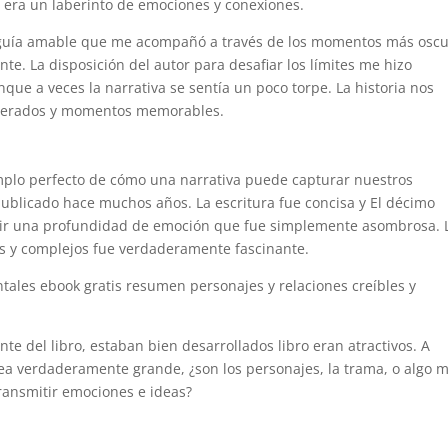
a era un laberinto de emociones y conexiones.
 guía amable que me acompañó a través de los momentos más osc
te. La disposición del autor para desafiar los límites me hizo
nque a veces la narrativa se sentía un poco torpe. La historia nos
esperados y momentos memorables.
jemplo perfecto de cómo una narrativa puede capturar nuestros
ublicado hace muchos años. La escritura fue concisa y El décimo
itir una profundidad de emoción que fue simplemente asombrosa. 
s y complejos fue verdaderamente fascinante.
ntales ebook gratis resumen personajes y relaciones creíbles y
te del libro, estaban bien desarrollados libro eran atractivos. A
a verdaderamente grande, ¿son los personajes, la trama, o algo 
transmitir emociones e ideas?