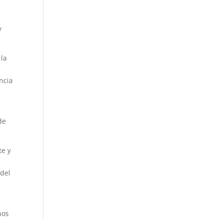
y
 la
ncia
de
te y
 del
nos