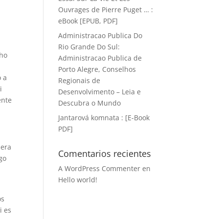
Ouvrages de Pierre Puget … :
eBook [EPUB, PDF]
Administracao Publica Do
Rio Grande Do Sul:
cho
Administracao Publica de
Porto Alegre, Conselhos
ó a
Regionais de
i
Desenvolvimento – Leia e
ente
Descubra o Mundo
Jantarová komnata : [E-Book
PDF]
 era
Comentarios recientes
go
A WordPress Commenter
en
Hello world!
os
i es