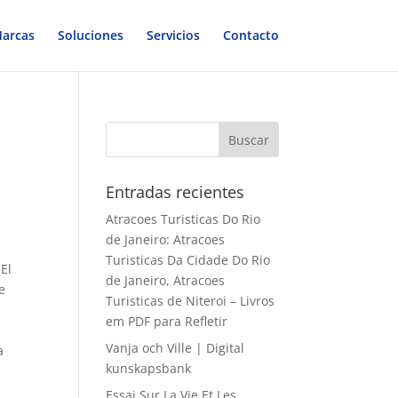
arcas
Soluciones
Servicios
Contacto
Entradas recientes
Atracoes Turisticas Do Rio
de Janeiro: Atracoes
Turisticas Da Cidade Do Rio
 El
de Janeiro, Atracoes
e
Turisticas de Niteroi – Livros
em PDF para Refletir
Vanja och Ville | Digital
a
kunskapsbank
Essai Sur La Vie Et Les