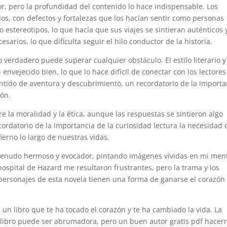
or, pero la profundidad del contenido lo hace indispensable. Los
ados, con defectos y fortalezas que los hacían sentir como personas
o estereotipos, lo que hacía que sus viajes se sintieran auténticos 
esarios, lo que dificulta seguir el hilo conductor de la historia.
 verdadero puede superar cualquier obstáculo. El estilo literario y
nvejecido bien, lo que lo hace difícil de conectar con los lectores
ntido de aventura y descubrimiento, un recordatorio de la importa
ión.
e la moralidad y la ética, aunque las respuestas se sintieron algo
ecordatorio de la importancia de la curiosidad lectura la necesidad 
erno lo largo de nuestras vidas.
a menudo hermoso y evocador, pintando imágenes vívidas en mi men
ospital de Hazard me resultaron frustrantes, pero la trama y los
rsonajes de esta novela tienen una forma de ganarse el corazón
es un libro que te ha tocado el corazón y te ha cambiado la vida. La
libro puede ser abrumadora, pero un buen autor gratis pdf hacer