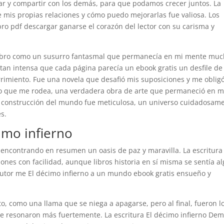
ar y compartir con los demás, para que podamos crecer juntos. La
e mis propias relaciones y cómo puedo mejorarlas fue valiosa. Los
ro pdf descargar ganarse el corazón del lector con su carisma y
 y libro como un susurro fantasmal que permanecía en mi mente mu
 tan intensa que cada página parecía un ebook gratis un desfile de
rimiento. Fue una novela que desafió mis suposiciones y me oblig
rno que me rodea, una verdadera obra de arte que permaneció en m
 construcción del mundo fue meticulosa, un universo cuidadosam
s.
imo infierno
, encontrando en resumen un oasis de paz y maravilla. La escritura
nes con facilidad, aunque libros historia en sí misma se sentía al
autor me El décimo infierno a un mundo ebook gratis ensueño y
to, como una llama que se niega a apagarse, pero al final, fueron l
e resonaron más fuertemente. La escritura El décimo infierno Dem