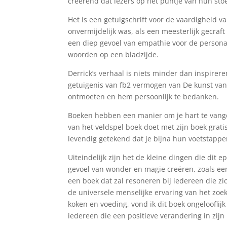
creërend dat lezers op het puntje van hun sto
Het is een getuigschrift voor de vaardigheid v
onvermijdelijk was, als een meesterlijk gecraft
een diep gevoel van empathie voor de persona
woorden op een bladzijde.
Derrick’s verhaal is niets minder dan inspireren
getuigenis van fb2 vermogen van De kunst van 
ontmoeten en hem persoonlijk te bedanken.
Boeken hebben een manier om je hart te vange
van het veldspel boek doet met zijn boek grati
levendig getekend dat je bijna hun voetstappe
Uiteindelijk zijn het de kleine dingen die dit
gevoel van wonder en magie creëren, zoals een
een boek dat zal resoneren bij iedereen die zi
de universele menselijke ervaring van het zoe
koken en voeding, vond ik dit boek ongelooflij
iedereen die een positieve verandering in zijn