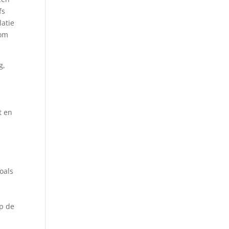
fs
latie
 om
g,
t en
zoals
p de