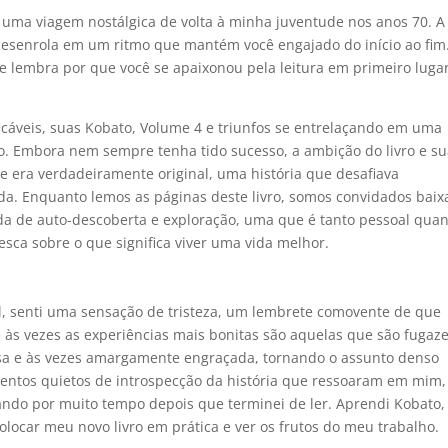
foi uma viagem nostálgica de volta à minha juventude nos anos 70. A
e desenrola em um ritmo que mantém você engajado do início ao fim.
que lembra por que você se apaixonou pela leitura em primeiro lugar
icáveis, suas Kobato, Volume 4 e triunfos se entrelaçando em uma
. Embora nem sempre tenha tido sucesso, a ambição do livro e s
 e era verdadeiramente original, uma história que desafiava
xada. Enquanto lemos as páginas deste livro, somos convidados baix
da de auto-descoberta e exploração, uma que é tanto pessoal qua
esca sobre o que significa viver uma vida melhor.
al, senti uma sensação de tristeza, um lembrete comovente de que
e às vezes as experiências mais bonitas são aquelas que são fugaze
isa e às vezes amargamente engraçada, tornando o assunto denso
mentos quietos de introspecção da história que ressoaram em mim,
ando por muito tempo depois que terminei de ler. Aprendi Kobato,
olocar meu novo livro em prática e ver os frutos do meu trabalho.