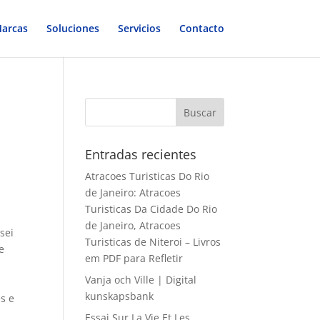
arcas
Soluciones
Servicios
Contacto
Entradas recientes
Atracoes Turisticas Do Rio
de Janeiro: Atracoes
Turisticas Da Cidade Do Rio
de Janeiro, Atracoes
sei
Turisticas de Niteroi – Livros
e
em PDF para Refletir
Vanja och Ville | Digital
kunskapsbank
s e
Essai Sur La Vie Et Les