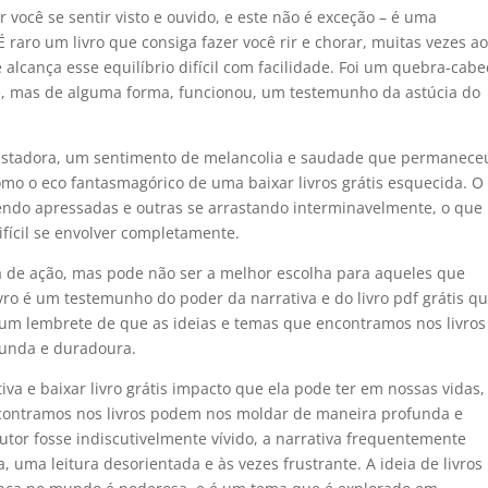
você se sentir visto e ouvido, e este não é exceção – é uma
raro um livro que consiga fazer você rir e chorar, muitas vezes a
cança esse equilíbrio difícil com facilidade. Foi um quebra-cabe
, mas de alguma forma, funcionou, um testemunho da astúcia do
ssustadora, um sentimento de melancolia e saudade que permanece
como o eco fantasmagórico de uma baixar livros grátis esquecida. O
cendo apressadas e outras se arrastando interminavelmente, o que
ifícil se envolver completamente.
ia de ação, mas pode não ser a melhor escolha para aqueles que
vro é um testemunho do poder da narrativa e do livro pdf grátis q
is um lembrete de que as ideias e temas que encontramos nos livros
funda e duradoura.
va e baixar livro grátis impacto que ela pode ter em nossas vidas,
contramos nos livros podem nos moldar de maneira profunda e
tor fosse indiscutivelmente vívido, a narrativa frequentemente
 uma leitura desorientada e às vezes frustrante. A ideia de livros