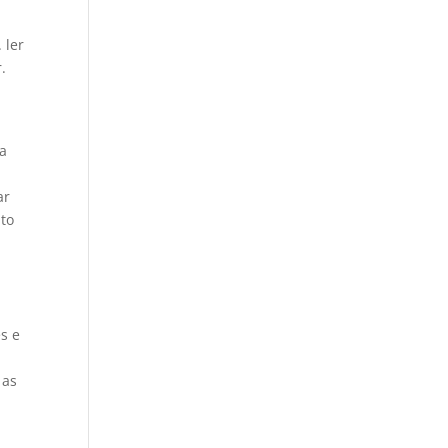
 ler
.
ua
ar
nto
s e
 as