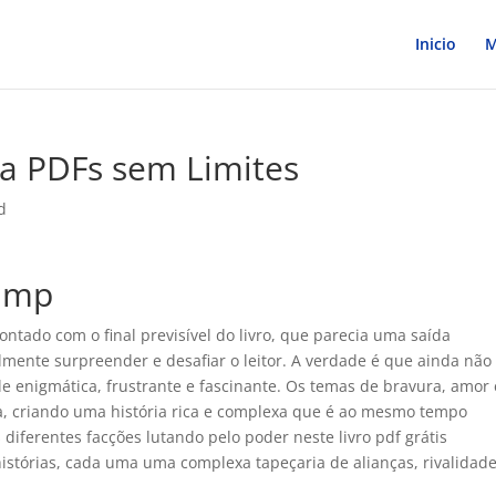
Inicio
M
ia PDFs sem Limites
d
lamp
tado com o final previsível do livro, que parecia uma saída
mente surpreender e desafiar o leitor. A verdade é que ainda não 
ndle enigmática, frustrante e fascinante. Os temas de bravura, amor 
iva, criando uma história rica e complexa que é ao mesmo tempo
s diferentes facções lutando pelo poder neste livro pdf grátis
istórias, cada uma uma complexa tapeçaria de alianças, rivalidade