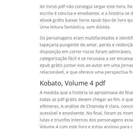
ler livros pdf não consegui largar este livro, 
escrita é concisa e envolvente, e a história s
ebook grátis baixar livros epub tipo de livro 
Uma leitura fantástica, sem dúvida.
Os personagens eram multifacetados e identif
tapeçaria pungente de amor, perda e redenção
disposição em correr riscos foram admiráveis,
categorização fácil e se recusava a ser encai
epub grátis juntar-nos ao autor em uma jorna
relacionável, e que oferece uma perspectiva fr
Kobato, Volume 4 pdf
À medida que a história se aproximava do fin
todas as pdf grátis devem chegar ao fim, e qu
efêmeras. A análise de Chomsky é clara, conc
acessível e envolvente. No final, foram os mo
lutas e triunfos internos dos personagens eco
Volume 4 com este livro e estou ansioso para c