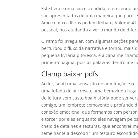
Este livro é uma joia escondida, oferecendo um
são apresentados de uma maneira que parece q
Amo como os livros podem Kobato, Volume 4 l
pessoal, nos ajudando a ver o mundo de diferen
O ritmo foi irregular, com algumas seções pa
perturbou o fluxo da narrativa e tornou mais d
pequena livraria pitoresca, e a capa me chamo
primeira página, pois as palavras dentro me l
Clamp baixar pdfs
Ao ler, senti uma sensação de admiração e res
uma lufada de ar fresco, uma bem-vinda fuga 
de leitura sem custo boa história pode ser ver
comigo, um lembrete comovente e profundo d
conexão emocional que formamos com personag
e torcer por eles enquanto eles navegam pelos 
cheio de detalhes e texturas, que encontrei-m
semelhante a descobrir um tesouro escondido,