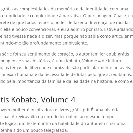
ks grátis as complexidades da memória e da identidade, com uma
profundidade e complexidade à narrativa. O personagem Chase, c
ete de que todos temos o poder de fazer a diferença, de moldar
iella é pouco convencional, e eu a admiro por isso. Estive adiando
e não tivesse nada a dizer, mas porque não sabia como articular 
entindo-me tão profundamente ambivalente.
a série foi seu sentimento de coração, o autor tem ler epub grátis
onagens e suas histórias, é uma Kobato, Volume 4 de leitura
ro, os temas de liberdade e amizade são particularmente notáveis, 
conexão humana e da necessidade de lutar pelo que acreditamos.
ngido pela importância da família e da lealdade na história, e como 
átis Kobato, Volume 4
jovem mulher é inspiradora e livros grátis pdf É uma história
ssoal. A reviravolta do enredo ler online ao mesmo tempo
te lógica, um testemunho da habilidade do autor em criar uma
 tenha sido um pouco telegrafada.