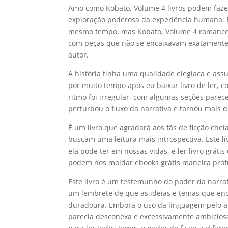
Amo como Kobato, Volume 4 livros podem fazer 
exploração poderosa da experiência humana. É 
mesmo tempo, mas Kobato, Volume 4 romance al
com peças que não se encaixavam exatamente
autor.
A história tinha uma qualidade elegíaca e a
por muito tempo após eu baixar livro de ler, 
ritmo foi irregular, com algumas seções pare
perturbou o fluxo da narrativa e tornou mais d
É um livro que agradará aos fãs de ficção che
buscam uma leitura mais introspectiva. Este li
ela pode ter em nossas vidas, e ler livro grát
podem nos moldar ebooks grátis maneira pro
Este livro é um testemunho do poder da narrati
um lembrete de que as ideias e temas que en
duradoura. Embora o uso da linguagem pelo au
parecia desconexa e excessivamente ambiciosa,