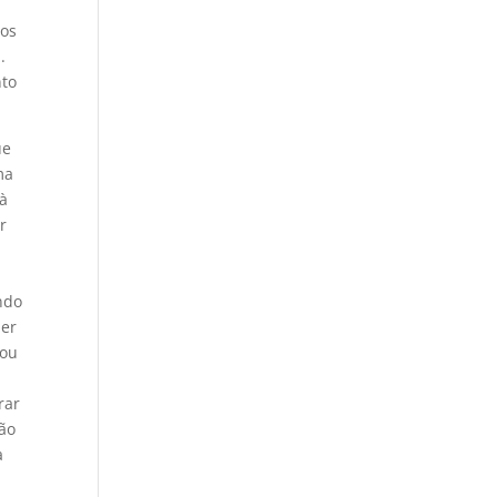
cos
.
nto
ue
ma
 à
r
ndo
der
cou
rar
tão
a