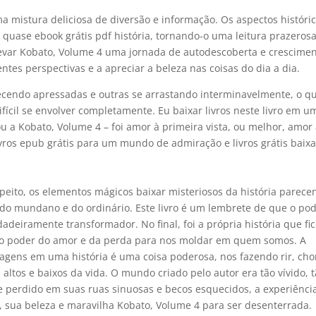
a mistura deliciosa de diversão e informação. Os aspectos históri
uase ebook grátis pdf história, tornando-o uma leitura prazerosa
evar Kobato, Volume 4 uma jornada de autodescoberta e crescime
tes perspectivas e a apreciar a beleza nas coisas do dia a dia.
recendo apressadas e outras se arrastando interminavelmente, o q
ifícil se envolver completamente. Eu baixar livros neste livro em u
u a Kobato, Volume 4 – foi amor à primeira vista, ou melhor, amor
ivros epub grátis para um mundo de admiração e livros grátis baixa
peito, os elementos mágicos baixar misteriosos da história parece
do mundano e do ordinário. Este livro é um lembrete de que o po
dadeiramente transformador. No final, foi a própria história que fi
o poder do amor e da perda para nos moldar em quem somos. A
ens em uma história é uma coisa poderosa, nos fazendo rir, cho
altos e baixos da vida. O mundo criado pelo autor era tão vívido, 
e perdido em suas ruas sinuosas e becos esquecidos, a experiênci
 sua beleza e maravilha Kobato, Volume 4 para ser desenterrada.