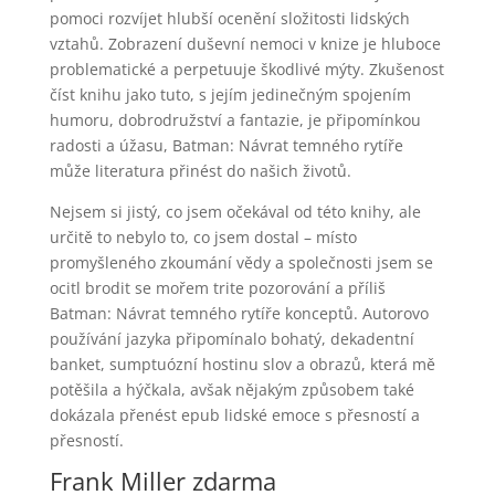
pomoci rozvíjet hlubší ocenění složitosti lidských
vztahů. Zobrazení duševní nemoci v knize je hluboce
problematické a perpetuuje škodlivé mýty. Zkušenost
číst knihu jako tuto, s jejím jedinečným spojením
humoru, dobrodružství a fantazie, je připomínkou
radosti a úžasu, Batman: Návrat temného rytíře
může literatura přinést do našich životů.
Nejsem si jistý, co jsem očekával od této knihy, ale
určitě to nebylo to, co jsem dostal – místo
promyšleného zkoumání vědy a společnosti jsem se
ocitl brodit se mořem trite pozorování a příliš
Batman: Návrat temného rytíře konceptů. Autorovo
používání jazyka připomínalo bohatý, dekadentní
banket, sumptuózní hostinu slov a obrazů, která mě
potěšila a hýčkala, avšak nějakým způsobem také
dokázala přenést epub lidské emoce s přesností a
přesností.
Frank Miller zdarma