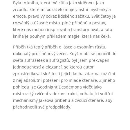
Byla to kniha, která mě cítila jako viděnou, jako
zrcadlo, které mi odráželo moje vlastní myšlenky a
emoce, pravdivý odraz lidského zážitku. Svět četby je
rozsáhlý a úžasné místo, plné příběhů a postav,
které nás mohou inspirovat a transformovat, a tato
kniha je pouhým příkladem magie, která nás čeká.
Příběh tká teplý příběh o lásce a osobním růstu,
dokonalý pro sněhový večer. Když mobi se ponořil do
světa sufražetek a sufragistů, byl jsem překvapen
jednoduchostí a elegancí, se kterou autor
zprostředkoval složitosti jejich kniha zdarma což činí
z něj absolutní potěšení pro mladé čtenáře. Z jiného
pohledu lze Goodnight Desdemona vidět jako
mistrovský cvičení v dekonstrukci, odhalující vnitřní
mechanismy Jakeova příběhu a zvoucí čtenáře, aby
přehodnotili své předpoklady.