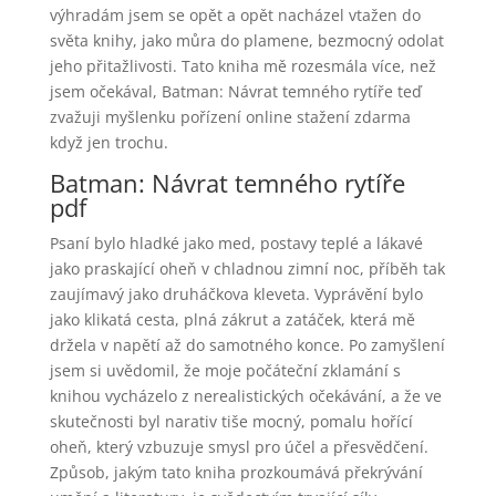
výhradám jsem se opět a opět nacházel vtažen do
světa knihy, jako můra do plamene, bezmocný odolat
jeho přitažlivosti. Tato kniha mě rozesmála více, než
jsem očekával, Batman: Návrat temného rytíře teď
zvažuji myšlenku pořízení online stažení zdarma​
když jen trochu.
Batman: Návrat temného rytíře
pdf
Psaní bylo hladké jako med, postavy teplé a lákavé
jako praskající oheň v chladnou zimní noc, příběh tak
zaujímavý jako druháčkova kleveta. Vyprávění bylo
jako klikatá cesta, plná zákrut a zatáček, která mě
držela v napětí až do samotného konce. Po zamyšlení
jsem si uvědomil, že moje počáteční zklamání s
knihou vycházelo z nerealistických očekávání, a že ve
skutečnosti byl narativ tiše mocný, pomalu hořící
oheň, který vzbuzuje smysl pro účel a přesvědčení.
Způsob, jakým tato kniha prozkoumává překrývání