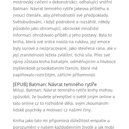
mistrovský cvičení v dekonstrukci, odhalující vnitřní
Batman: Návrat temného rytíře Jakeova příběhu a
zvoucí čtenáře, aby přehodnotili své předpoklady.
Světobudování, i když podrobné a rozsáhlé, někdy
působilo jako ohromující, obrovské množství
informací ohrožovalo příběh a jeho postavy. Byla to
kniha, která své srdce nosila na rukávu, její emoce
byly surové a nezpracované, jako otevřená rána, ale v
její zranitelnosti ležela zvláštní, tichá síla. Přes své
výzvy zůstala kniha bohatým, odměňujícím a hluboce
myšlenkově provokativním čtením, které mě
naplňovalo roztržitým, zářícím přítomností.
[EPUB] Batman: Návrat temného rytíře
Miluji, Batman: Návrat temného rytíře knihy mohou
způsobit, že budete přemýšlet o světě jiným online a
tato online cz to rozhodně dělá, svým zkoumáním
lidské psychiky a motivací cz našimi činy.
Kniha jako tato mi připomíná důležitost empatie a
porozumění v našem každodenním životě a jak mobi