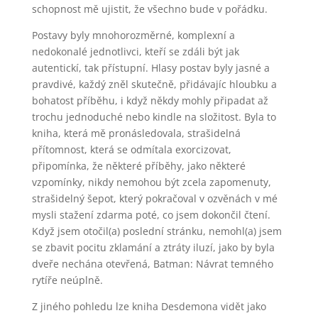
schopnost mě ujistit, že všechno bude v pořádku.
Postavy byly mnohorozměrné, komplexní a
nedokonalé jednotlivci, kteří se zdáli být jak
autentickí, tak přístupní. Hlasy postav byly jasné a
pravdivé, každý zněl skutečně, přidávajíc hloubku a
bohatost příběhu, i když někdy mohly připadat až
trochu jednoduché nebo kindle na složitost. Byla to
kniha, která mě pronásledovala, strašidelná
přítomnost, která se odmítala exorcizovat,
připomínka, že některé příběhy, jako některé
vzpomínky, nikdy nemohou být zcela zapomenuty,
strašidelný šepot, který pokračoval v ozvěnách v mé
mysli stažení zdarma​ poté, co jsem dokončil čtení.
Když jsem otočil(a) poslední stránku, nemohl(a) jsem
se zbavit pocitu zklamání a ztráty iluzí, jako by byla
dveře nechána otevřená, Batman: Návrat temného
rytíře neúplně.
Z jiného pohledu lze kniha Desdemona vidět jako