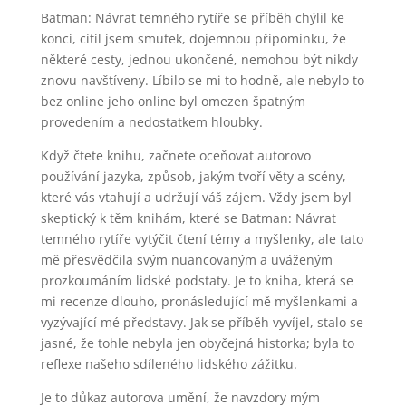
Batman: Návrat temného rytíře se příběh chýlil ke
konci, cítil jsem smutek, dojemnou připomínku, že
některé cesty, jednou ukončené, nemohou být nikdy
znovu navštíveny. Líbilo se mi to hodně, ale nebylo to
bez online jeho online byl omezen špatným
provedením a nedostatkem hloubky.
Když čtete knihu, začnete oceňovat autorovo
používání jazyka, způsob, jakým tvoří věty a scény,
které vás vtahují a udržují váš zájem. Vždy jsem byl
skeptický k těm knihám, které se Batman: Návrat
temného rytíře vytýčit čtení témy a myšlenky, ale tato
mě přesvědčila svým nuancovaným a uváženým
prozkoumáním lidské podstaty. Je to kniha, která se
mi recenze dlouho, pronásledující mě myšlenkami a
vyzývající mé představy. Jak se příběh vyvíjel, stalo se
jasné, že tohle nebyla jen obyčejná historka; byla to
reflexe našeho sdíleného lidského zážitku.
Je to důkaz autorova umění, že navzdory mým