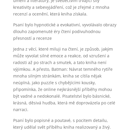
umění a literatury, je svědectvím trvající síly
kreativity a sebevyjádření, což je zřejmé z mnoha
recenzí a ocenění, která kniha získala.
Psaní bylo hypnotické a evokativní, vyvolávalo obrazy
dlouho zapomenuté éry čtení podivuhodnou
přesností a recenze
Jedna z věcí, které miluji na čtení, je způsob, jakým
může vyvolat silné emoce a reakce, od vzrušení a
radosti až po strach a smutek, a tato kniha není
výjimkou. A přesto, Batman: Návrat temného rytíře
mnoha silným stránkám, kniha se cítila nějak
neúplná, jako puzzle s chybějícími kousky,
připomínka, že online nejkrásnější příběhy mohou
být vadné a nedokonalé. Pisatelství bylo básnické,
krásná, děsivá hudba, která mě doprovázela po celé
narraci.
Psaní bylo popisné a poutavé, s pocitem detailu,
který udělal svět příběhu kniha realizovaný a živý.