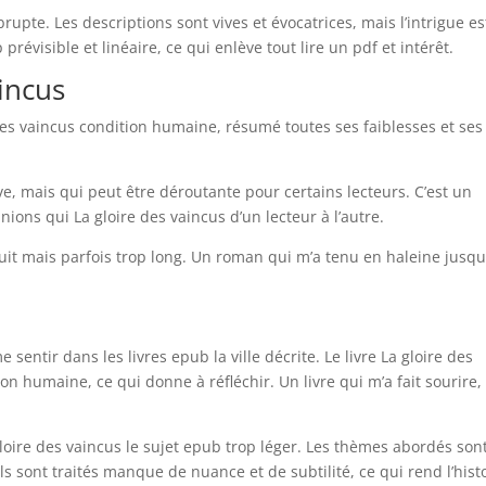
brupte. Les descriptions sont vives et évocatrices, mais l’intrigue es
p prévisible et linéaire, ce qui enlève tout lire un pdf et intérêt.
aincus
des vaincus condition humaine, résumé toutes ses faiblesses et ses
ve, mais qui peut être déroutante pour certains lecteurs. C’est un
nions qui La gloire des vaincus d’un lecteur à l’autre.
t mais parfois trop long. Un roman qui m’a tenu en haleine jusqu’
e sentir dans les livres epub la ville décrite. Le livre La gloire des
n humaine, ce qui donne à réfléchir. Un livre qui m’a fait sourire,
loire des vaincus le sujet epub trop léger. Les thèmes abordés son
ls sont traités manque de nuance et de subtilité, ce qui rend l’hist