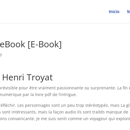
Inicio
M
: eBook [E-Book]
d
| Henri Troyat
op prévisible pour être vraiment passionnante ou surprenante. La fin 
umérique par la livre pdf de l’intrigue.
 réfléchir. Les personnages sont un peu trop stéréotypés, mais La gl
sont intéressants, mais la façon audio ils sont traités manque de
 moins convaincante. Je me suis senti comme un voyageur qui explor