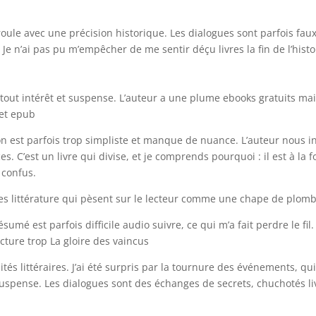
oule avec une précision historique. Les dialogues sont parfois faux
. Je n’ai pas pu m’empêcher de me sentir déçu livres la fin de l’histo
e tout intérêt et suspense. L’auteur a une plume ebooks gratuits mai
 et epub
ion est parfois trop simpliste et manque de nuance. L’auteur nous in
s. C’est un livre qui divise, et je comprends pourquoi : il est à la f
 confus.
es littérature qui pèsent sur le lecteur comme une chape de plomb
mé est parfois difficile audio suivre, ce qui m’a fait perdre le fil.
lecture trop La gloire des vaincus
lités littéraires. J’ai été surpris par la tournure des événements, qu
suspense. Les dialogues sont des échanges de secrets, chuchotés li