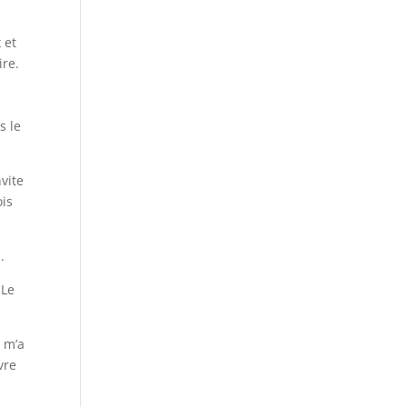
 et
ire.
s le
vite
ois
.
 Le
i m’a
vre