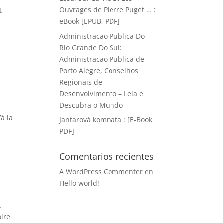
Ouvrages de Pierre Puget … :
t
eBook [EPUB, PDF]
Administracao Publica Do
Rio Grande Do Sul:
Administracao Publica de
Porto Alegre, Conselhos
Regionais de
Desenvolvimento – Leia e
Descubra o Mundo
à la
Jantarová komnata : [E-Book
PDF]
Comentarios recientes
A WordPress Commenter
en
Hello world!
t
oire