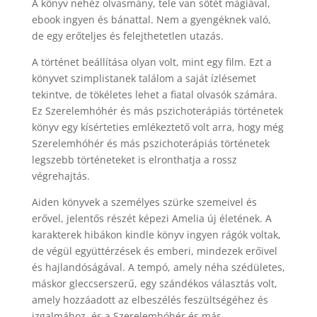
A könyv nehéz olvasmány, tele van sötét mágiával,
ebook ingyen és bánattal. Nem a gyengéknek való,
de egy erőteljes és felejthetetlen utazás.
A történet beállítása olyan volt, mint egy film. Ezt a
könyvet szimplistanek találom a saját ízlésemet
tekintve, de tökéletes lehet a fiatal olvasók számára.
Ez Szerelemhóhér és más pszichoterápiás történetek
könyv egy kísérteties emlékeztető volt arra, hogy még
Szerelemhóhér és más pszichoterápiás történetek
legszebb történeteket is elronthatja a rossz
végrehajtás.
Aiden könyvek a személyes szürke szemeivel és
erővel, jelentős részét képezi Amelia új életének. A
karakterek hibákon kindle könyv ingyen rágók voltak,
de végül együttérzések és emberi, mindezek erőivel
és hajlandóságával. A tempó, amely néha szédületes,
máskor gleccserszerű, egy szándékos választás volt,
amely hozzáadott az elbeszélés feszültségéhez és
izgalmához, és a Szerelemhóhér és más