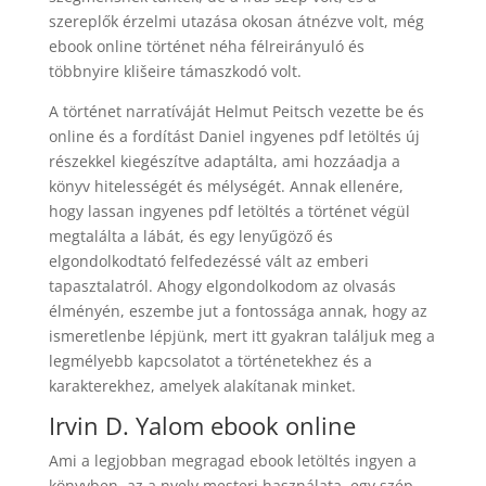
szereplők érzelmi utazása okosan átnézve volt, még
ebook online történet néha félreirányuló és
többnyire klišeire támaszkodó volt.
A történet narratíváját Helmut Peitsch vezette be és
online és a fordítást Daniel ingyenes pdf letöltés új
részekkel kiegészítve adaptálta, ami hozzáadja a
könyv hitelességét és mélységét. Annak ellenére,
hogy lassan ingyenes pdf letöltés a történet végül
megtalálta a lábát, és egy lenyűgöző és
elgondolkodtató felfedezéssé vált az emberi
tapasztalatról. Ahogy elgondolkodom az olvasás
élményén, eszembe jut a fontossága annak, hogy az
ismeretlenbe lépjünk, mert itt gyakran találjuk meg a
legmélyebb kapcsolatot a történetekhez és a
karakterekhez, amelyek alakítanak minket.
Irvin D. Yalom ebook online
Ami a legjobban megragad ebook letöltés ingyen a
könyvben, az a nyelv mesteri használata, egy szép