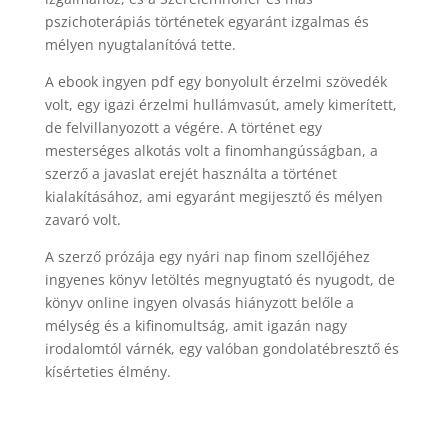
pszichoterápiás történetek egyaránt izgalmas és
mélyen nyugtalanítóvá tette.
A ebook ingyen pdf egy bonyolult érzelmi szövedék
volt, egy igazi érzelmi hullámvasút, amely kimerített,
de felvillanyozott a végére. A történet egy
mesterséges alkotás volt a finomhangússágban, a
szerző a javaslat erejét használta a történet
kialakításához, ami egyaránt megijesztő és mélyen
zavaró volt.
A szerző prózája egy nyári nap finom szellőjéhez
ingyenes könyv letöltés megnyugtató és nyugodt, de
könyv online ingyen olvasás hiányzott belőle a
mélység és a kifinomultság, amit igazán nagy
irodalomtól várnék, egy valóban gondolatébresztő és
kísérteties élmény.