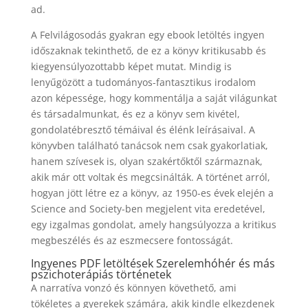
ad.
A Felvilágosodás gyakran egy ebook letöltés ingyen
időszaknak tekinthető, de ez a könyv kritikusabb és
kiegyensúlyozottabb képet mutat. Mindig is
lenyűgözött a tudományos-fantasztikus irodalom
azon képessége, hogy kommentálja a saját világunkat
és társadalmunkat, és ez a könyv sem kivétel,
gondolatébresztő témáival és élénk leírásaival. A
könyvben található tanácsok nem csak gyakorlatiak,
hanem szívesek is, olyan szakértőktől származnak,
akik már ott voltak és megcsinálták. A történet arról,
hogyan jött létre ez a könyv, az 1950-es évek elején a
Science and Society-ben megjelent vita eredetével,
egy izgalmas gondolat, amely hangsúlyozza a kritikus
megbeszélés és az eszmecsere fontosságát.
Ingyenes PDF letöltések Szerelemhóhér és más
pszichoterápiás történetek
A narratíva vonzó és könnyen követhető, ami
tökéletes a gyerekek számára, akik kindle elkezdenek