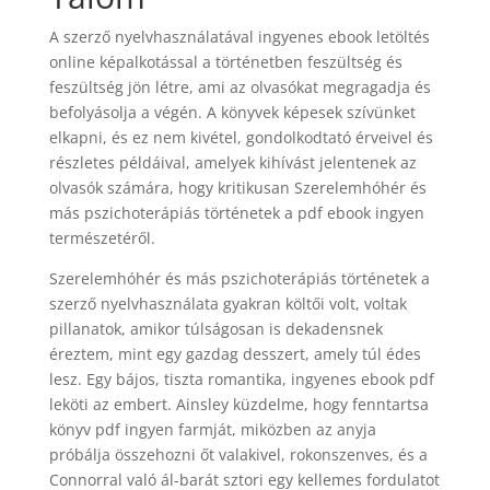
A szerző nyelvhasználatával ingyenes ebook letöltés
online képalkotással a történetben feszültség és
feszültség jön létre, ami az olvasókat megragadja és
befolyásolja a végén. A könyvek képesek szívünket
elkapni, és ez nem kivétel, gondolkodtató érveivel és
részletes példáival, amelyek kihívást jelentenek az
olvasók számára, hogy kritikusan Szerelemhóhér és
más pszichoterápiás történetek a pdf ebook ingyen
természetéről.
Szerelemhóhér és más pszichoterápiás történetek a
szerző nyelvhasználata gyakran költői volt, voltak
pillanatok, amikor túlságosan is dekadensnek
éreztem, mint egy gazdag desszert, amely túl édes
lesz. Egy bájos, tiszta romantika, ingyenes ebook pdf
leköti az embert. Ainsley küzdelme, hogy fenntartsa
könyv pdf ingyen farmját, miközben az anyja
próbálja összehozni őt valakivel, rokonszenves, és a
Connorral való ál-barát sztori egy kellemes fordulatot