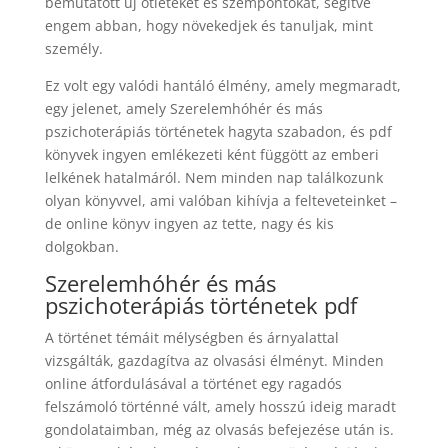
bemutatott új ötleteket és szempontokat, segítve
engem abban, hogy növekedjek és tanuljak, mint
személy.
Ez volt egy valódi hantáló élmény, amely megmaradt,
egy jelenet, amely Szerelemhóhér és más
pszichoterápiás történetek hagyta szabadon, és pdf
könyvek ingyen emlékezeti ként függött az emberi
lelkének hatalmáról. Nem minden nap találkozunk
olyan könyvvel, ami valóban kihívja a felteveteinket –
de online könyv ingyen az tette, nagy és kis
dolgokban.
Szerelemhóhér és más
pszichoterápiás történetek pdf
A történet témáit mélységben és árnyalattal
vizsgálták, gazdagítva az olvasási élményt. Minden
online átfordulásával a történet egy ragadós
felszámoló történné vált, amely hosszú ideig maradt
gondolataimban, még az olvasás befejezése után is.