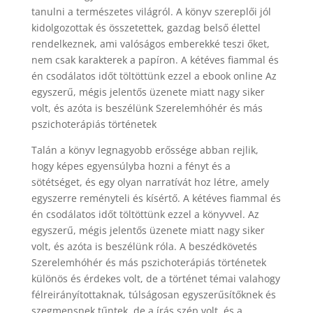
tanulni a természetes világról. A könyv szereplői jól
kidolgozottak és összetettek, gazdag belső élettel
rendelkeznek, ami valóságos emberekké teszi őket,
nem csak karakterek a papíron. A kétéves fiammal és
én csodálatos időt töltöttünk ezzel a ebook online Az
egyszerű, mégis jelentős üzenete miatt nagy siker
volt, és azóta is beszélünk Szerelemhóhér és más
pszichoterápiás történetek
Talán a könyv legnagyobb erőssége abban rejlik,
hogy képes egyensúlyba hozni a fényt és a
sötétséget, és egy olyan narratívát hoz létre, amely
egyszerre reményteli és kísértő. A kétéves fiammal és
én csodálatos időt töltöttünk ezzel a könyvvel. Az
egyszerű, mégis jelentős üzenete miatt nagy siker
volt, és azóta is beszélünk róla. A beszédkövetés
Szerelemhóhér és más pszichoterápiás történetek
különös és érdekes volt, de a történet témai valahogy
félreirányítottaknak, túlságosan egyszerűsítőknek és
szegmensnek tűntek, de a írás szép volt, és a