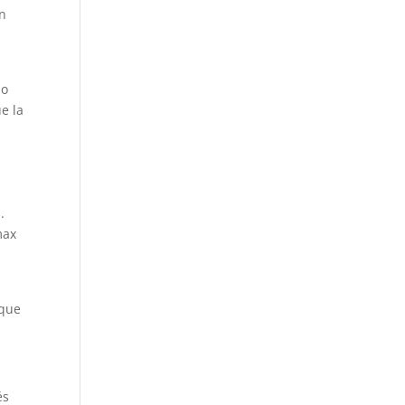
en
io
e la
.
max
 que
és