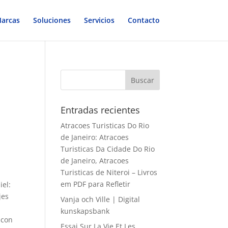
arcas
Soluciones
Servicios
Contacto
Entradas recientes
Atracoes Turisticas Do Rio
de Janeiro: Atracoes
Turisticas Da Cidade Do Rio
de Janeiro, Atracoes
Turisticas de Niteroi – Livros
em PDF para Refletir
iel:
jes
Vanja och Ville | Digital
kunskapsbank
 con
Essai Sur La Vie Et Les