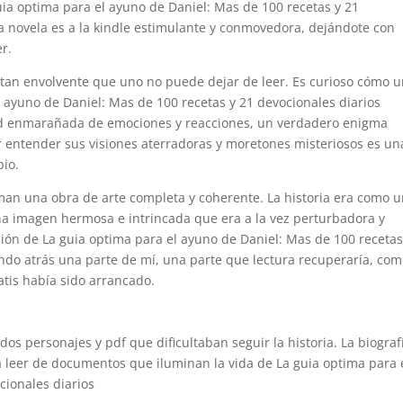
ia optima para el ayuno de Daniel: Mas de 100 recetas y 21
a novela es a la kindle estimulante y conmovedora, dejándote con
r.
 tan envolvente que uno no puede dejar de leer. Es curioso cómo 
l ayuno de Daniel: Mas de 100 recetas y 21 devocionales diarios
ed enmarañada de emociones y reacciones, un verdadero enigma
or entender sus visiones aterradoras y moretones misteriosos es un
pio.
rman una obra de arte completa y coherente. La historia era como 
a imagen hermosa e intrincada que era a la vez perturbadora y
ción de La guia optima para el ayuno de Daniel: Mas de 100 recetas
ando atrás una parte de mí, una parte que lectura recuperaría, co
atis había sido arrancado.
os personajes y pdf que dificultaban seguir la historia. La biograf
a leer de documentos que iluminan la vida de La guia optima para 
cionales diarios