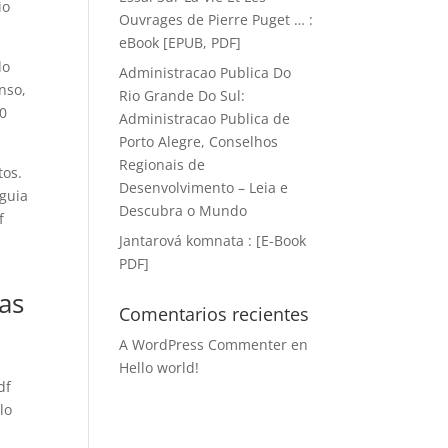
io
Ouvrages de Pierre Puget … :
eBook [EPUB, PDF]
do
Administracao Publica Do
nso,
Rio Grande Do Sul:
00
Administracao Publica de
Porto Alegre, Conselhos
Regionais de
tos.
Desenvolvimento – Leia e
 guia
Descubra o Mundo
f
Jantarová komnata : [E-Book
PDF]
as
Comentarios recientes
A WordPress Commenter
en
Hello world!
df
lo