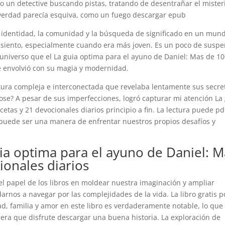
o un detective buscando pistas, tratando de desentrañar el mister
la verdad parecía esquiva, como un fuego descargar epub
a identidad, la comunidad y la búsqueda de significado en un mun
i asiento, especialmente cuando era más joven. Es un poco de suspe
 universo que el La guia optima para el ayuno de Daniel: Mas de 1
e envolvió con su magia y modernidad.
tura compleja e interconectada que revelaba lentamente sus secre
se? A pesar de sus imperfecciones, logró capturar mi atención La
etas y 21 devocionales diarios principio a fin. La lectura puede pd
puede ser una manera de enfrentar nuestros propios desafíos y
ia optima para el ayuno de Daniel: M
ionales diarios
 el papel de los libros en moldear nuestra imaginación y ampliar
rnos a navegar por las complejidades de la vida. La libro gratis p
d, familia y amor en este libro es verdaderamente notable, lo que 
iera que disfrute descargar una buena historia. La exploración de