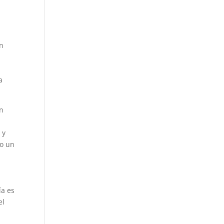
un
a
un
 y
mo un
ía es
el