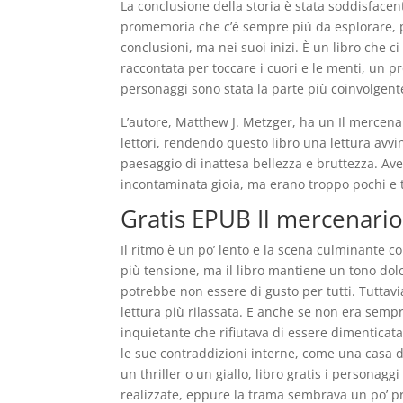
La conclusione della storia è stata soddisface
promemoria che c’è sempre più da esplorare, p
conclusioni, ma nei suoi inizi. È un libro che ci
raccontata per toccare i cuori e le menti, un p
personaggi sono stata la parte più coinvolgent
L’autore, Matthew J. Metzger, ha un Il mercen
lettori, rendendo questo libro una lettura avv
paesaggio di inattesa bellezza e bruttezza. Ave
incontaminata gioia, ma erano troppo pochi e t
Gratis EPUB Il mercenario
Il ritmo è un po’ lento e la scena culminante 
più tensione, ma il libro mantiene un tono dol
potrebbe non essere di gusto per tutti. Tutta
lettura più rilassata. E anche se non era semp
inquietante che rifiutava di essere dimenticata. 
le sue contraddizioni interne, come una casa d
un thriller o un giallo, libro gratis i person
realizzate, eppure la trama sembrava un po’ p