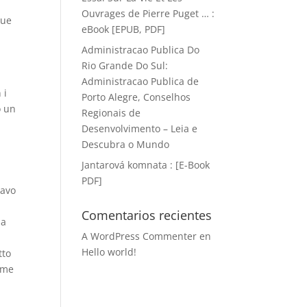
Ouvrages de Pierre Puget … :
sue
eBook [EPUB, PDF]
Administracao Publica Do
Rio Grande Do Sul:
Administracao Publica de
 i
Porto Alegre, Conselhos
o un
Regionais de
Desenvolvimento – Leia e
Descubra o Mundo
Jantarová komnata : [E-Book
PDF]
tavo
Comentarios recientes
na
A WordPress Commenter
en
Hello world!
tto
come