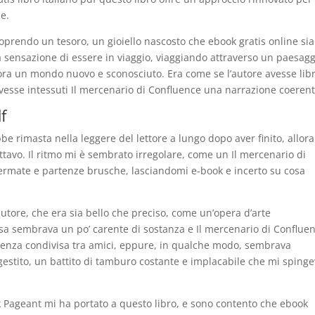
e.
oprendo un tesoro, un gioiello nascosto che ebook gratis online sia
a sensazione di essere in viaggio, viaggiando attraverso un paesagg
lora un mondo nuovo e sconosciuto. Era come se l’autore avesse lib
li avesse intessuti Il mercenario di Confluence una narrazione coerent
f
bbe rimasta nella leggere del lettore a lungo dopo aver finito, allora
ttavo. Il ritmo mi è sembrato irregolare, come un Il mercenario di
ermate e partenze brusche, lasciandomi e-book e incerto su cosa
l’autore, che era sia bello che preciso, come un’opera d’arte
ssa sembrava un po’ carente di sostanza e Il mercenario di Conflue
idenza condivisa tra amici, eppure, in qualche modo, sembrava
 gestito, un battito di tamburo costante e implacabile che mi sping
k Pageant mi ha portato a questo libro, e sono contento che ebook