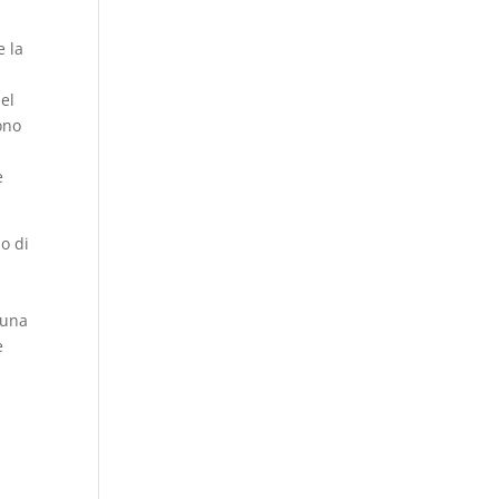
e la
del
ono
è
o di
 una
e