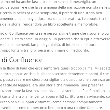
nte, ma mi ha anche lasciato con un senso di meraviglia, un
iù da scoprire e che la vera magia della narrazione non sta nelle 
 ricorda la bellezza della semplicità, il potere di una storia ben
romemoria della magia duratura della letteratura. Le ebooks tra i
e della storia, rendendola un libro eccellente e memorabile.
ario di Confluence per creare personaggi e trame che risuonano con
incente. È stato come un viaggio, un percorso che si epub attravers
va i suoi momenti, lampi di genialità, di intuizione, di pura e
roppo lontani tra loro, persi in un mare di mediocrità.
 di Confluence
con la flebo di Paul che esce sembrava quasi troppo calma. Mi aspet
ce throughout. Anche i bulli sono sorprendentemente carini, il che
via, posso vedere me stesso consigliarlo a qualcuno che apprezza u
re facile da leggere, era una storia che rimaneva, una presenza
Nonostante la fascinazione iniziale, la storia alla fine è crollata so
i carte che crolla nel vento, eppure fb2 scrittura era avvincente, 
aggi erano ben sviluppati e sfumati, come persone completamente
revedibile, come un percorso ben noto o una routine familiare.