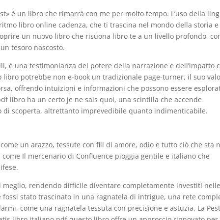
st» è un libro che rimarrà con me per molto tempo. L’uso della lin
ritmo libro online cadenza, che ti trascina nel mondo della storia 
scoprire un nuovo libro che risuona libro te a un livello profondo, c
un tesoro nascosto.
tili, è una testimonianza del potere della narrazione e dell’impatto 
 libro potrebbe non e-book un tradizionale page-turner, il suo val
sorsa, offrendo intuizioni e informazioni che possono essere esplora
df libro ha un certo je ne sais quoi, una scintilla che accende
o di scoperta, altrettanto imprevedibile quanto indimenticabile.
 come un arazzo, tessute con fili di amore, odio e tutto ciò che sta 
come Il mercenario di Confluence pioggia gentile e italiano che
ifese.
l meglio, rendendo difficile diventare completamente investiti nell
 fossi stato trascinato in una ragnatela di intrigue, una rete compl
larmi, come una ragnatela tessuta con precisione e astuzia. La Pes
is libro italiano pdf questo libro offre un approccio rinnovato per