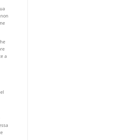
gua
e non
ome
che
ore
te a
nel
e
essa
te