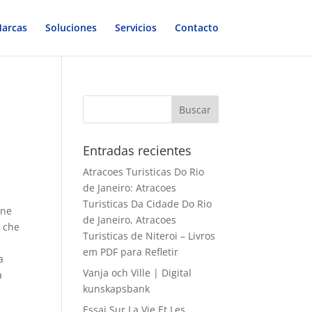
arcas
Soluciones
Servicios
Contacto
Entradas recientes
Atracoes Turisticas Do Rio
de Janeiro: Atracoes
Turisticas Da Cidade Do Rio
one
de Janeiro, Atracoes
e che
Turisticas de Niteroi – Livros
em PDF para Refletir
a
Vanja och Ville | Digital
a
kunskapsbank
Essai Sur La Vie Et Les