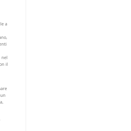
le a
ano,
enti
 nel
on il
mare
 un
a,
-