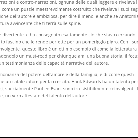
rrazioni e contro-narrazioni, ognuna delle quali leggere e rivelava l
a, come un puzzle maestrevolmente costruito che rivelava i suoi seg
isione dell’autore è ambiziosa, per dire il meno, e anche se Anatomi
ura avvincente che ti terrà sulle spine.
 e divertente, e ha consegnato esattamente ciò che stavo cercando.
rto fascino che le rende perfette per un pomeriggio pigro. Con i su
involgente, questo libro è un ottimo esempio di come la letteratura
endendolo un must-read per chiunque ami una buona storia. Il focu
 un testimonianza delle capacità narrative dell’autore.
imonianza del potere dell’amore e della famiglia, e di come questi
he un catalizzatore per la crescita. Hank Edwards ha un talento pe
, specialmente Paul ed Evan, sono irresistibilmente coinvolgenti. 
, un vero attestato del talento dell’autore.