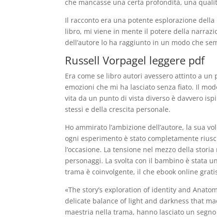
che mancasse una certa profondità, una qualità 
Il racconto era una potente esplorazione del
libro, mi viene in mente il potere della narraz
dell’autore lo ha raggiunto in un modo che se
Russell Vorpagel leggere pdf
Era come se libro autori avessero attinto a un
emozioni che mi ha lasciato senza fiato. Il mod
vita da un punto di vista diverso è davvero ispi
stessi e della crescita personale.
Ho ammirato l’ambizione dell’autore, la sua vol
ogni esperimento è stato completamente riusci
l’occasione. La tensione nel mezzo della storia 
personaggi. La svolta con il bambino è stata un
trama è coinvolgente, il che ebook online grati
«The story’s exploration of identity and Anat
delicate balance of light and darkness that mad
maestria nella trama, hanno lasciato un segno