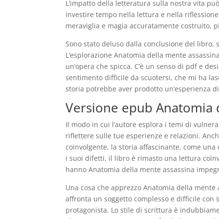
L’impatto della letteratura sulla nostra vita p
investire tempo nella lettura e nella riflessio
meraviglia e magia accuratamente costruito, pi
Sono stato deluso dalla conclusione del libro, s
L’esplorazione Anatomia della mente assassina 
un’opera che spicca. C’è un senso di pdf e desi
sentimento difficile da scuotersi, che mi ha la
storia potrebbe aver prodotto un’esperienza di
Versione epub Anatomia d
Il modo in cui l’autore esplora i temi di vulner
riflettere sulle tue esperienze e relazioni. Anc
coinvolgente, la storia affascinante, come una
i suoi difetti, il libro è rimasto una lettura c
hanno Anatomia della mente assassina impegna
Una cosa che apprezzo Anatomia della mente a
affronta un soggetto complesso e difficile con s
protagonista. Lo stile di scrittura è indubbiam