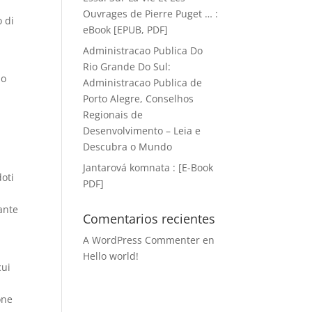
Ouvrages de Pierre Puget … :
o di
eBook [EPUB, PDF]
Administracao Publica Do
Rio Grande Do Sul:
lo
Administracao Publica de
Porto Alegre, Conselhos
Regionais de
Desenvolvimento – Leia e
Descubra o Mundo
Jantarová komnata : [E-Book
doti
PDF]
ante
Comentarios recientes
A WordPress Commenter
en
Hello world!
cui
one