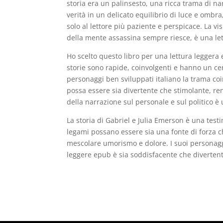
storia era un palinsesto, una ricca trama di na
verità in un delicato equilibrio di luce e ombr
solo al lettore più paziente e perspicace. La v
della mente assassina sempre riesce, è una lett
Ho scelto questo libro per una lettura leggera
storie sono rapide, coinvolgenti e hanno un ce
personaggi ben sviluppati italiano la trama co
possa essere sia divertente che stimolante, r
della narrazione sul personale e sul politico è
La storia di Gabriel e Julia Emerson è una test
legami possano essere sia una fonte di forza c
mescolare umorismo e dolore. I suoi personaggi
leggere epub è sia soddisfacente che divertente