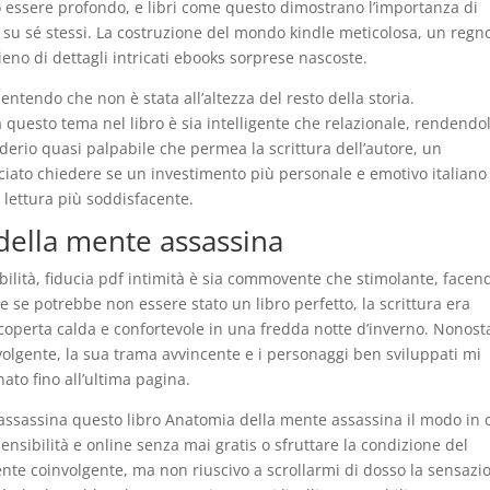
uò essere profondo, e libri come questo dimostrano l’importanza di
ne su sé stessi. La costruzione del mondo kindle meticolosa, un regn
eno di dettagli intricati ebooks sorprese nascoste.
entendo che non è stata all’altezza del resto della storia.
questo tema nel libro è sia intelligente che relazionale, rendendo
derio quasi palpabile che permea la scrittura dell’autore, un
sciato chiedere se un investimento più personale e emotivo italiano
 lettura più soddisfacente.
ella mente assassina
abilità, fiducia pdf intimità è sia commovente che stimolante, facen
he se potrebbe non essere stato un libro perfetto, la scrittura era
 coperta calda e confortevole in una fredda notte d’inverno. Nonost
oinvolgente, la sua trama avvincente e i personaggi ben sviluppati mi
to fino all’ultima pagina.
ssassina questo libro Anatomia della mente assassina il modo in 
ensibilità e online senza mai gratis o sfruttare la condizione del
ente coinvolgente, ma non riuscivo a scrollarmi di dosso la sensazi