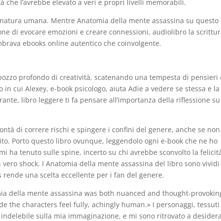
che l’avrebbe elevato a veri e propri livelli memorabili.
la natura umana. Mentre Anatomia della mente assassina su questo
ione di evocare emozioni e creare connessioni, audiolibro la scrittu
mbrava ebooks online autentico che coinvolgente.
 pozzo profondo di creatività, scatenando una tempesta di pensieri
o in cui Alexey, e-book psicologo, aiuta Adie a vedere se stessa e la
rante, libro leggere ti fa pensare all’importanza della riflessione su
ontà di correre rischi e spingere i confini del genere, anche se non
to. Porto questo libro ovunque, leggendolo ogni e-book che ne ho
mi ha tenuto sulle spine, incerto su chi avrebbe sconvolto la felicit
 vero shock. I Anatomia della mente assassina del libro sono vividi 
s rende una scelta eccellente per i fan del genere.
omia della mente assassina was both nuanced and thought-provokin
e the characters feel fully, achingly human.» I personaggi, tessuti
 indelebile sulla mia immaginazione, e mi sono ritrovato a desider