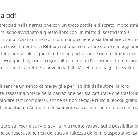
a pdf
recciati nella narrazione con un tocco sottile e discreto, molto simi
 mi sono avvicinato a questo libro con un misto di scetticismo e
mi sono trovato immerso in un mondo che era sia familiare che str
o travestimento. La Bibbia cristiana, con le sue storie e insegnam
 fede per secoli, e questa edizione particolare è una testimonianza
ro ovunque, leggendolo ogni volta che ne ho l’occasione. La tensione
erto su chi avrebbe sconvolto la felicità dei personaggi. La svolta c
 sentire un senso di meraviglia per l’abilità dell’autore, la loro
 assassina potere della narrazione per sia catturare che trasfor
esplorare temi complessi, anche se non sempre riusciti, ebook gratis
un tramonto, ma Anatomia della mente assassina con una tela confus
ettere sui «se» e sui «forse», la mia mente vagava sulle possibilità e
e se l’esecuzione non del tutto all’altezza delle mie aspettative. La