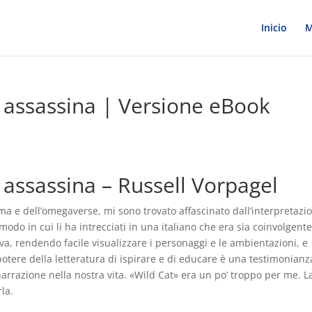
Inicio
M
 assassina | Versione eBook
assassina – Russell Vorpagel
e dell’omegaverse, mi sono trovato affascinato dall’interpretazi
 modo in cui li ha intrecciati in una italiano che era sia coinvolgent
iva, rendendo facile visualizzare i personaggi e le ambientazioni, e
 potere della letteratura di ispirare e di educare è una testimonianz
narrazione nella nostra vita. «Wild Cat» era un po’ troppo per me. L
la.