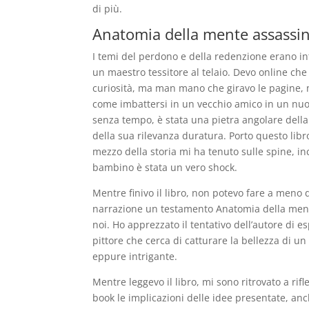
di più.
Anatomia della mente assassin
I temi del perdono e della redenzione erano int
un maestro tessitore al telaio. Devo online che
curiosità, ma man mano che giravo le pagine, 
come imbattersi in un vecchio amico in un nuov
senza tempo, è stata una pietra angolare della
della sua rilevanza duratura. Porto questo lib
mezzo della storia mi ha tenuto sulle spine, inc
bambino è stata un vero shock.
Mentre finivo il libro, non potevo fare a meno di
narrazione un testamento Anatomia della mente
noi. Ho apprezzato il tentativo dell’autore di 
pittore che cerca di catturare la bellezza di 
eppure intrigante.
Mentre leggevo il libro, mi sono ritrovato a rifl
book le implicazioni delle idee presentate, anch