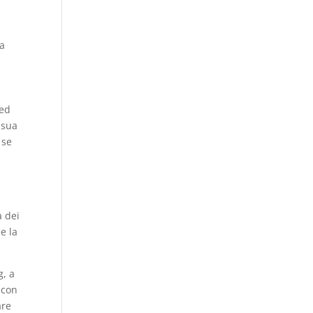
ra
 ed
 sua
 se
à dei
e la
g, a
 con
are