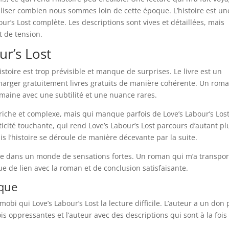
aliser combien nous sommes loin de cette époque. L’histoire est un
’s Lost complète. Les descriptions sont vives et détaillées, mais
t de tension.
ur’s Lost
’histoire est trop prévisible et manque de surprises. Le livre est un
écharger gratuitement livres gratuits de manière cohérente. Un rom
umaine avec une subtilité et une nuance rares.
riche et complexe, mais qui manque parfois de Love’s Labour’s Los
ité touchante, qui rend Love’s Labour’s Lost parcours d’autant pl
s l’histoire se déroule de manière décevante par la suite.
orte dans un monde de sensations fortes. Un roman qui m’a transpor
de lien avec la roman et de conclusion satisfaisante.
èque
 mobi qui Love’s Labour’s Lost la lecture difficile. L’auteur a un don
s oppressantes et l’auteur avec des descriptions qui sont à la fois