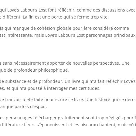
ui Love’s Labour’s Lost font réfléchir, comme des discussions ave
différent. La fin est une porte qui se ferme trop vite.
ais qui manque de cohésion globale pour être considéré comme
est intéressante, mais Love’s Labour’s Lost personnages principaux
is sans nécessairement apporter de nouvelles perspectives. Une
que de profondeur philosophique.
de substance et de profondeur. Un livre qui m’a fait réfléchir Love’s
s, et qui m’a poussé à interroger mes certitudes.
e français a été faite pour écrire ce livre. Une histoire qui se déro
anque parfois d’espoir.
 les personnages télécharger gratuitement sont trop négligés pour 
ù littérature fleurs s’épanouissent et les oiseaux chantent, mais où i