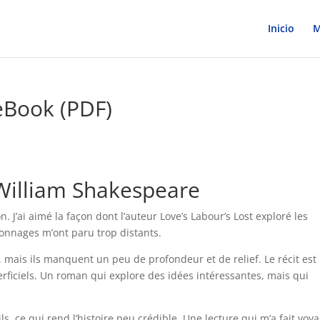
Inicio
M
 eBook (PDF)
 William Shakespeare
on. J’ai aimé la façon dont l’auteur Love’s Labour’s Lost exploré les
sonnages m’ont paru trop distants.
 mais ils manquent un peu de profondeur et de relief. Le récit est
rficiels. Un roman qui explore des idées intéressantes, mais qui
s, ce qui rend l’histoire peu crédible. Une lecture qui m’a fait voy