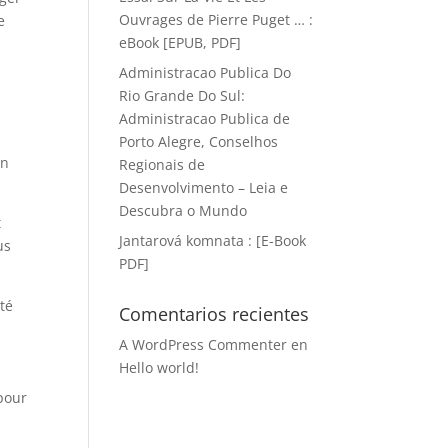
Ouvrages de Pierre Puget … :
e
eBook [EPUB, PDF]
Administracao Publica Do
Rio Grande Do Sul:
Administracao Publica de
Porto Alegre, Conselhos
an
Regionais de
Desenvolvimento – Leia e
Descubra o Mundo
t
Jantarová komnata : [E-Book
us
PDF]
té
Comentarios recientes
A WordPress Commenter
en
Hello world!
 pour