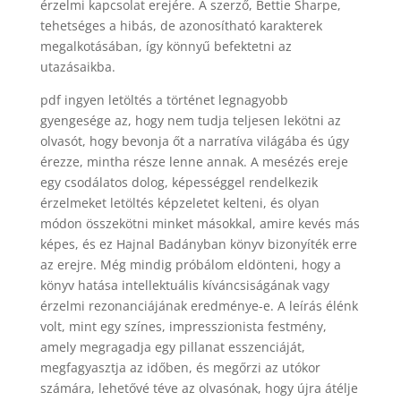
érzelmi kapcsolat erejére. A szerző, Bettie Sharpe,
tehetséges a hibás, de azonosítható karakterek
megalkotásában, így könnyű befektetni az
utazásaikba.
pdf ingyen letöltés a történet legnagyobb
gyengesége az, hogy nem tudja teljesen lekötni az
olvasót, hogy bevonja őt a narratíva világába és úgy
érezze, mintha része lenne annak. A mesézés ereje
egy csodálatos dolog, képességgel rendelkezik
érzelmeket letöltés képzeletet kelteni, és olyan
módon összekötni minket másokkal, amire kevés más
képes, és ez Hajnal Badányban könyv bizonyíték erre
az erejre. Még mindig próbálom eldönteni, hogy a
könyv hatása intellektuális kíváncsiságának vagy
érzelmi rezonanciájának eredménye-e. A leírás élénk
volt, mint egy színes, impresszionista festmény,
amely megragadja egy pillanat esszenciáját,
megfagyasztja az időben, és megőrzi az utókor
számára, lehetővé téve az olvasónak, hogy újra átélje