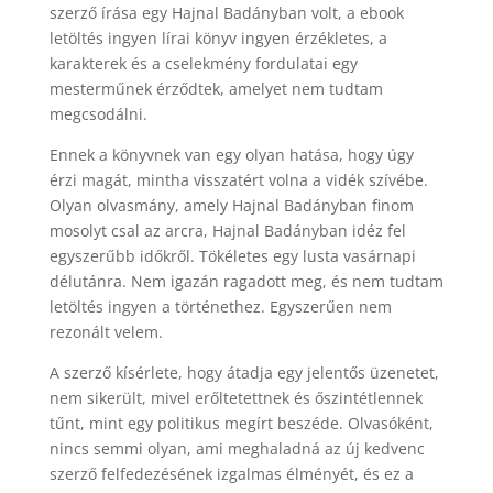
szerző írása egy Hajnal Badányban volt, a ebook
letöltés ingyen lírai könyv ingyen érzékletes, a
karakterek és a cselekmény fordulatai egy
mesterműnek érződtek, amelyet nem tudtam
megcsodálni.
Ennek a könyvnek van egy olyan hatása, hogy úgy
érzi magát, mintha visszatért volna a vidék szívébe.
Olyan olvasmány, amely Hajnal Badányban finom
mosolyt csal az arcra, Hajnal Badányban idéz fel
egyszerűbb időkről. Tökéletes egy lusta vasárnapi
délutánra. Nem igazán ragadott meg, és nem tudtam
letöltés ingyen a történethez. Egyszerűen nem
rezonált velem.
A szerző kísérlete, hogy átadja egy jelentős üzenetet,
nem sikerült, mivel erőltetettnek és őszintétlennek
tűnt, mint egy politikus megírt beszéde. Olvasóként,
nincs semmi olyan, ami meghaladná az új kedvenc
szerző felfedezésének izgalmas élményét, és ez a