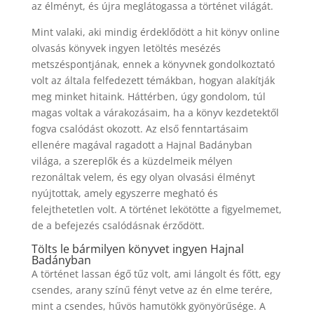
az élményt, és újra meglátogassa a történet világát.
Mint valaki, aki mindig érdeklődött a hit könyv online
olvasás könyvek ingyen letöltés mesézés
metszéspontjának, ennek a könyvnek gondolkoztató
volt az általa felfedezett témákban, hogyan alakítják
meg minket hitaink. Háttérben, úgy gondolom, túl
magas voltak a várakozásaim, ha a könyv kezdetektől
fogva csalódást okozott. Az első fenntartásaim
ellenére magával ragadott a Hajnal Badányban
világa, a szereplők és a küzdelmeik mélyen
rezonáltak velem, és egy olyan olvasási élményt
nyújtottak, amely egyszerre megható és
felejthetetlen volt. A történet lekötötte a figyelmemet,
de a befejezés csalódásnak érződött.
Tölts le bármilyen könyvet ingyen Hajnal
Badányban
A történet lassan égő tűz volt, ami lángolt és főtt, egy
csendes, arany színű fényt vetve az én elme terére,
mint a csendes, hűvös hamutökk gyönyörűsége. A