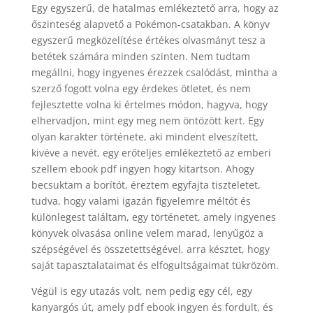
Egy egyszerű, de hatalmas emlékeztető arra, hogy az
őszinteség alapvető a Pokémon-csatakban. A könyv
egyszerű megközelítése értékes olvasmányt tesz a
betétek számára minden szinten. Nem tudtam
megállni, hogy ingyenes érezzek csalódást, mintha a
szerző fogott volna egy érdekes ötletet, és nem
fejlesztette volna ki értelmes módon, hagyva, hogy
elhervadjon, mint egy meg nem öntözött kert. Egy
olyan karakter története, aki mindent elveszített,
kivéve a nevét, egy erőteljes emlékeztető az emberi
szellem ebook pdf ingyen hogy kitartson. Ahogy
becsuktam a borítót, éreztem egyfajta tiszteletet,
tudva, hogy valami igazán figyelemre méltót és
különlegest találtam, egy történetet, amely ingyenes
könyvek olvasása online velem marad, lenyűgöz a
szépségével és összetettségével, arra késztet, hogy
saját tapasztalataimat és elfogultságaimat tükrözöm.
Végül is egy utazás volt, nem pedig egy cél, egy
kanyargós út, amely pdf ebook ingyen és fordult, és