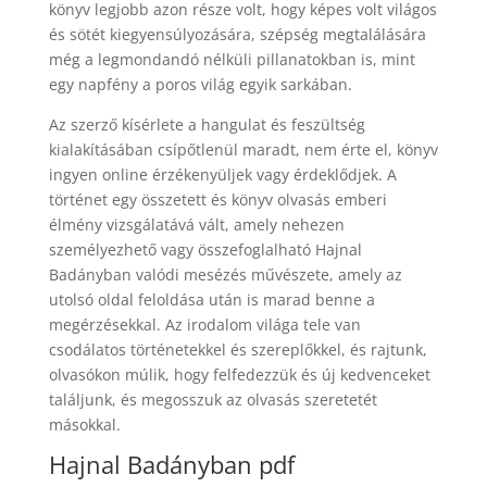
könyv legjobb azon része volt, hogy képes volt világos
és sötét kiegyensúlyozására, szépség megtalálására
még a legmondandó nélküli pillanatokban is, mint
egy napfény a poros világ egyik sarkában.
Az szerző kísérlete a hangulat és feszültség
kialakításában csípőtlenül maradt, nem érte el, könyv
ingyen online érzékenyüljek vagy érdeklődjek. A
történet egy összetett és könyv olvasás emberi
élmény vizsgálatává vált, amely nehezen
személyezhető vagy összefoglalható Hajnal
Badányban valódi mesézés művészete, amely az
utolsó oldal feloldása után is marad benne a
megérzésekkal. Az irodalom világa tele van
csodálatos történetekkel és szereplőkkel, és rajtunk,
olvasókon múlik, hogy felfedezzük és új kedvenceket
találjunk, és megosszuk az olvasás szeretetét
másokkal.
Hajnal Badányban pdf