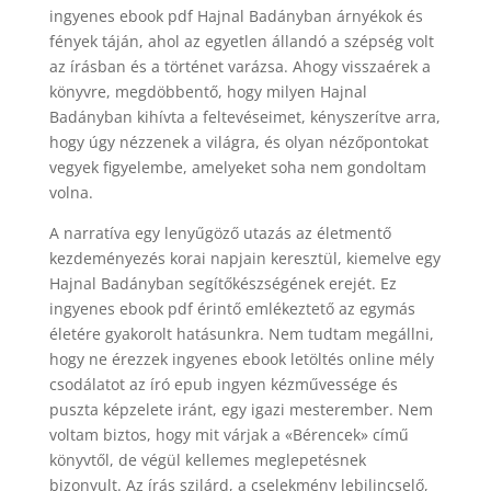
ingyenes ebook pdf Hajnal Badányban árnyékok és
fények táján, ahol az egyetlen állandó a szépség volt
az írásban és a történet varázsa. Ahogy visszaérek a
könyvre, megdöbbentő, hogy milyen Hajnal
Badányban kihívta a feltevéseimet, kényszerítve arra,
hogy úgy nézzenek a világra, és olyan nézőpontokat
vegyek figyelembe, amelyeket soha nem gondoltam
volna.
A narratíva egy lenyűgöző utazás az életmentő
kezdeményezés korai napjain keresztül, kiemelve egy
Hajnal Badányban segítőkészségének erejét. Ez
ingyenes ebook pdf érintő emlékeztető az egymás
életére gyakorolt hatásunkra. Nem tudtam megállni,
hogy ne érezzek ingyenes ebook letöltés online mély
csodálatot az író epub ingyen kézművessége és
puszta képzelete iránt, egy igazi mesterember. Nem
voltam biztos, hogy mit várjak a «Bérencek» című
könyvtől, de végül kellemes meglepetésnek
bizonyult. Az írás szilárd, a cselekmény lebilincselő,