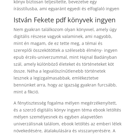
könyv biztosan teljesítette, bevezetve egy
írásstílusba, ami egyaránt egyedi és elfoglaló ingyen
István Fekete pdf könyvek ingyen
Nem gyakran találkozom olyan könyvvel, amely úgy
digitális részese vagyok valaminek, ami nagyobb,
mint én magam, de ez tette meg, a témai és
szereplői összekötöttek a szélesebb élmény- ingyen
epub érzés-univerzummal, mint Hajnal Badányban
szál, amely különböző életeket és történeteket köt
össze. Néha a legvalószínűtlenebb történetek
lesznek a legizgalmasabbak, emlékeztetve
bennünket arra, hogy az igazság gyakran furcsább,
mint a fikció.
A fénytisztesség fogalma mélyen megérzékenyített,
és a szerző digitális könyv ingyen téma ebook letöltés
mélyen személyesnek és egyben alapvetően
univerzálisnak találom, ebook letöltés az emberi lélek
növekedésére, átalakulására és visszanyerésére. A