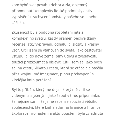
zpochybňovat povahu dobra a zla, dojemný
připomenutí komplexity lidské podmínky a síly
vyprávění k zachycení podstaty našeho sdíleného
zážitku.
Zkušenost byla podobná rozplétání nitě z
komplexního svetru, každý pramen pečlivě tkaný
recenze látky vyprávění, odhalující složitý a krásný
vzor. Cítil jsem se vtahován do světa, jako cestovatel
vstupující do nové země, plný údivu a zvědavosti,
toužící prozkoumat a objevit. Cítil jsem se, jako bych
šel na cestu, klikatou cestu, která se otáčela a otočila
přes krajinu mé imaginace, plnou překvapení a
Zlodějka knih potěšení.
Byl to příběh, který mě dojal, který mě cítil se
viděným a slyšeným, jako šepot v tmě, připomínka,
že nejsme sami, že jsme recenze součástí většího
společenství, které kniha zdarma hranice a hranice.
Explorace hromadění a aktu pouštění byla zvládnuta