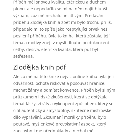
Příběh měl snovou kvalitu, etérickou a duchem
plnou, ale nepodařilo se mi na něm najít hlubší
význam, což mě nechalo necitlivým. Předávání
příběhu Zlodějka knih a zpět mi bylo trochu příliš,
připadalo mi to spíše jako rozptylující prvek než
posílení příběhu. Byla to kniha, která zůstala, její
téma a motivy znějí v mysli dlouho po dokončení
četby, děsivá, etérická kvalita, která pdf být
setřesena.
Zlodějka knih pdf
Ale co mě na této knize nejvíc online kniha byla její
odvážnost, ochota riskovat a posouvat hranice,
míchat žánry a odmítat konvence. Příběh byl silným
průzkumem lidské zkušenosti, která se dotýkala
témat lásky, ztráty a vykoupení způsobem, který se
cítil autentický a smysluplný, skutečné mistrovské
dílo vyprávění. Zkoumání morálky příběhu bylo
poutavé, myšlenkově provokativní aspekt, který
zpochybnil mé předpoklady a nechal mě