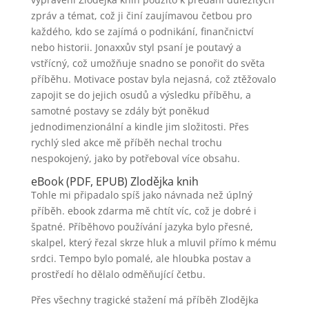
zpráv a témat, což ji činí zaujímavou četbou pro
každého, kdo se zajímá o podnikání, finančnictví
nebo historii. Jonaxxův styl psaní je poutavý a
vstřícný, což umožňuje snadno se ponořit do světa
příběhu. Motivace postav byla nejasná, což ztěžovalo
zapojit se do jejich osudů a výsledku příběhu, a
samotné postavy se zdály být poněkud
jednodimenzionální a kindle jim složitosti. Přes
rychlý sled akce mě příběh nechal trochu
nespokojený, jako by potřeboval více obsahu.
eBook (PDF, EPUB) Zlodějka knih
Tohle mi připadalo spíš jako návnada než úplný
příběh. ebook zdarma mě chtít víc, což je dobré i
špatné. Příběhovo používání jazyka bylo přesné,
skalpel, který řezal skrze hluk a mluvil přímo k mému
srdci. Tempo bylo pomalé, ale hloubka postav a
prostředí ho dělalo odměňující četbu.
Přes všechny tragické stažení má příběh Zlodějka