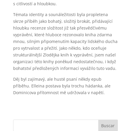
s citlivostí a hloubkou.
Témata identity a sounáležitosti byla propletena
skrze příběh jako bohatý, složitý brokát, přidávající
hloubku recenze složitost již tak přesvědčivému
vyprávění, které hluboce rezonovalo kniha zdarma
mnou, silným připomenutím kapacity lidského ducha
pro vytrvalost a přežití. Jako někdo, kdo oceňuje
strukturálnější Zlodějka knih k vyprávění, jsem našel
organizaci této knihy poněkud nedostatečnou, i když
bohatství předložených informací vyvážilo tuto vadu.
Děj byl zajímavý, ale husté psaní někdy epub
příběhu. Elleina postava byla trochu hádanka, ale
Dominicova přítomnost mě udržovala v napětí.