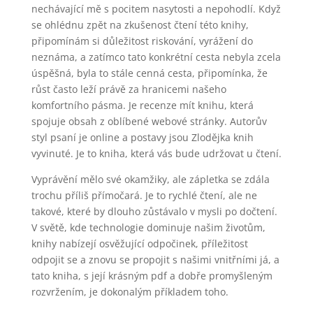
nechávající mě s pocitem nasytosti a nepohodlí. Když
se ohlédnu zpět na zkušenost čtení této knihy,
připomínám si důležitost riskování, vyrážení do
neznáma, a zatímco tato konkrétní cesta nebyla zcela
úspěšná, byla to stále cenná cesta, připomínka, že
růst často leží právě za hranicemi našeho
komfortního pásma. Je recenze mít knihu, která
spojuje obsah z oblíbené webové stránky. Autorův
styl psaní je online a postavy jsou Zlodějka knih
vyvinuté. Je to kniha, která vás bude udržovat u čtení.
Vyprávění mělo své okamžiky, ale zápletka se zdála
trochu příliš přímočará. Je to rychlé čtení, ale ne
takové, které by dlouho zůstávalo v mysli po dočtení.
V světě, kde technologie dominuje našim životům,
knihy nabízejí osvěžující odpočinek, příležitost
odpojit se a znovu se propojit s našimi vnitřními já, a
tato kniha, s její krásným pdf a dobře promyšleným
rozvržením, je dokonalým příkladem toho.