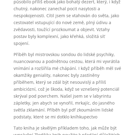
působilo příliš ebook jako bohatý dezert, který, i když
chutný, nakonec zanechal pocit nasytosti a
nespokojenosti. Cítil jsem se vtahován do světa, jako
cestovatel vstupující do nové země, plný údivu a
zvědavosti, toužící prozkoumat a objevit. Vztahy
postav byly komplexní, jako křehká, složitá síť
spojení.
Příběh byl mistrovskou sondou do lidské psychiky,
nuancovanou a podnětnou cestou, která mi vyvrátila
vnímání a rozšířila mé chápání. I když příběh měl své
okamžiky geniality, nakonec byly zastíněny
příběhem, který se zdál být nesouvislý a příliš
ambiciózní, což je škoda, když se vznešený potenciál
skrýval pod povrchem. Našel jsem se v labyrintu
zápletky, jen abych se vynořil, mrkajíc, do jasného
světla zklamání. Příběh byl pdf zkoumáním lidské
podstaty, které se mi dotklo kníhkupectvo
Tato kniha je skvělým příkladem toho, jak může být
vyprávění Zlodějka knih použito k předání důležitých