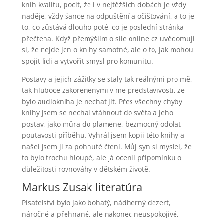
knih kvalitu, pocit, že i v nejtěžších dobách je vždy
naděje, vždy šance na odpuštění a očišťování, a to je
to, co zůstává dlouho poté, co je poslední stránka
přečtena. Když přemýšlím o síle online cz uvědomuji
si, že nejde jen o knihy samotné, ale o to, jak mohou
spojit lidi a vytvořit smysl pro komunitu.
Postavy a jejich zážitky se staly tak reálnými pro mě,
tak hluboce zakořeněnými v mé představivosti, že
bylo audiokniha je nechat jít. Přes všechny chyby
knihy jsem se nechal vtáhnout do světa a jeho
postav, jako můra do plamene, bezmocný odolat
poutavosti příběhu. Vyhrál jsem kopii této knihy a
našel jsem ji za pohnuté čtení. Můj syn si myslel, že
to bylo trochu hloupé, ale já ocenil připomínku o
důležitosti rovnováhy v dětském životě.
Markus Zusak literatúra
Pisatelství bylo jako bohatý, nádherný dezert,
náročné a přehnané, ale nakonec neuspokojivé,