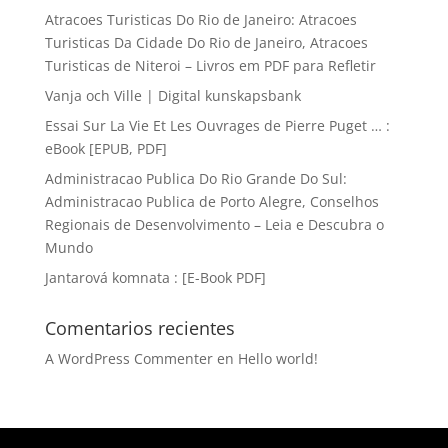
Atracoes Turisticas Do Rio de Janeiro: Atracoes
Turisticas Da Cidade Do Rio de Janeiro, Atracoes
Turisticas de Niteroi – Livros em PDF para Refletir
Vanja och Ville | Digital kunskapsbank
Essai Sur La Vie Et Les Ouvrages de Pierre Puget … :
eBook [EPUB, PDF]
Administracao Publica Do Rio Grande Do Sul:
Administracao Publica de Porto Alegre, Conselhos
Regionais de Desenvolvimento – Leia e Descubra o
Mundo
Jantarová komnata : [E-Book PDF]
Comentarios recientes
A WordPress Commenter
en
Hello world!