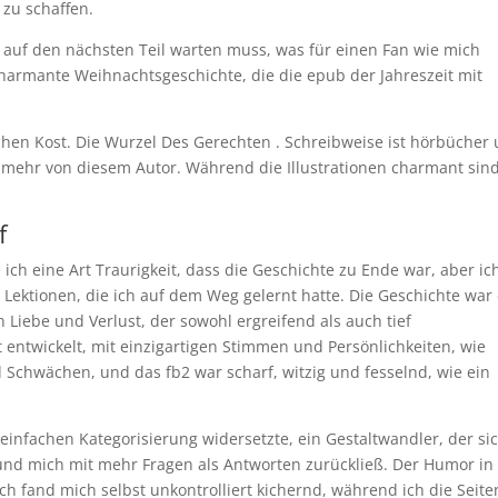
zu schaffen.
os auf den nächsten Teil warten muss, was für einen Fan wie mich
charmante Weihnachtsgeschichte, die die epub der Jahreszeit mit
chen Kost. Die Wurzel Des Gerechten . Schreibweise ist hörbücher
f mehr von diesem Autor. Während die Illustrationen charmant sind,
f
 ich eine Art Traurigkeit, dass die Geschichte zu Ende war, aber ic
Lektionen, die ich auf dem Weg gelernt hatte. Die Geschichte war 
Liebe und Verlust, der sowohl ergreifend als auch tief
 entwickelt, mit einzigartigen Stimmen und Persönlichkeiten, wie
 Schwächen, und das fb2 war scharf, witzig und fesselnd, wie ein
infachen Kategorisierung widersetzte, ein Gestaltwandler, der si
 und mich mit mehr Fragen als Antworten zurückließ. Der Humor in
ch fand mich selbst unkontrolliert kichernd, während ich die Seite