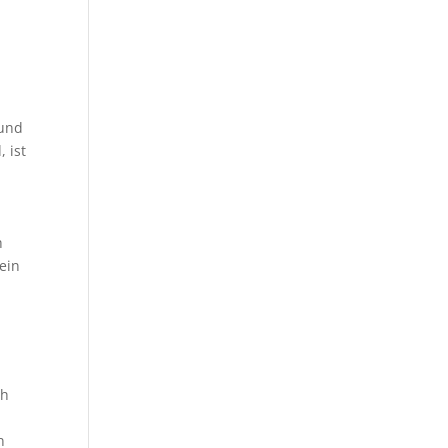
 und
 ist
h
ein
ch
n