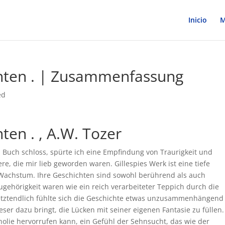
Inicio
M
hten . | Zusammenfassung
ed
ten . , A.W. Tozer
s Buch schloss, spürte ich eine Empfindung von Traurigkeit und
ere, die mir lieb geworden waren. Gillespies Werk ist eine tiefe
Wachstum. Ihre Geschichten sind sowohl berührend als auch
gehörigkeit waren wie ein reich verarbeiteter Teppich durch die
etztendlich fühlte sich die Geschichte etwas unzusammenhängend
eser dazu bringt, die Lücken mit seiner eigenen Fantasie zu füllen.
cholie hervorrufen kann, ein Gefühl der Sehnsucht, das wie der