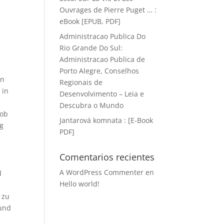
Ouvrages de Pierre Puget … :
eBook [EPUB, PDF]
Administracao Publica Do
Rio Grande Do Sul:
Administracao Publica de
Porto Alegre, Conselhos
en
Regionais de
 in
Desenvolvimento – Leia e
Descubra o Mundo
 ob
Jantarová komnata : [E-Book
ng
PDF]
Comentarios recientes
A WordPress Commenter
en
d
Hello world!
 zu
 und