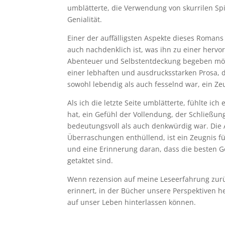
umblätterte, die Verwendung von skurrilen S
Genialität.
Einer der auffälligsten Aspekte dieses Romans i
auch nachdenklich ist, was ihn zu einer hervo
Abenteuer und Selbstentdeckung begeben möc
einer lebhaften und ausdrucksstarken Prosa, 
sowohl lebendig als auch fesselnd war, ein Ze
Als ich die letzte Seite umblätterte, fühlte ich
hat, ein Gefühl der Vollendung, der Schließun
bedeutungsvoll als auch denkwürdig war. Die A
Überraschungen enthüllend, ist ein Zeugnis f
und eine Erinnerung daran, dass die besten Ge
getaktet sind.
Wenn rezension auf meine Leseerfahrung zurü
erinnert, in der Bücher unsere Perspektiven 
auf unser Leben hinterlassen können.