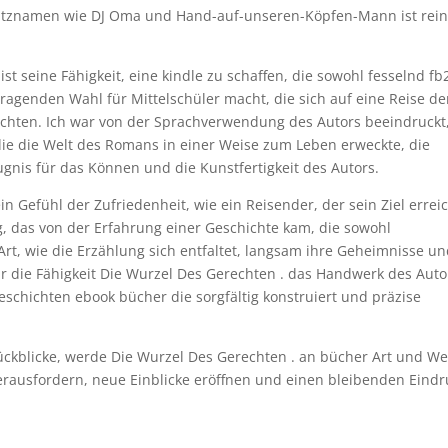
pitznamen wie DJ Oma und Hand-auf-unseren-Köpfen-Mann ist rei
st seine Fähigkeit, eine kindle zu schaffen, die sowohl fesselnd fb
rragenden Wahl für Mittelschüler macht, die sich auf eine Reise de
hten. Ich war von der Sprachverwendung des Autors beeindruckt
die die Welt des Romans in einer Weise zum Leben erweckte, die
ugnis für das Können und die Kunstfertigkeit des Autors.
 ein Gefühl der Zufriedenheit, wie ein Reisender, der sein Ziel errei
g, das von der Erfahrung einer Geschichte kam, die sowohl
rt, wie die Erzählung sich entfaltet, langsam ihre Geheimnisse u
ür die Fähigkeit Die Wurzel Des Gerechten . das Handwerk des Auto
schichten ebook bücher die sorgfältig konstruiert und präzise
ckblicke, werde Die Wurzel Des Gerechten . an bücher Art und We
herausfordern, neue Einblicke eröffnen und einen bleibenden Eindr