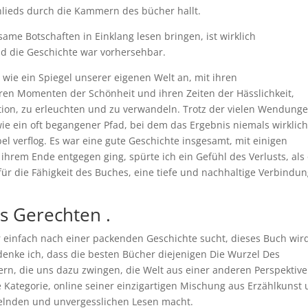
nlieds durch die Kammern des bücher hallt.
ame Botschaften in Einklang lesen bringen, ist wirklich
d die Geschichte war vorhersehbar.
e wie ein Spiegel unserer eigenen Welt an, mit ihren
ren Momenten der Schönheit und ihren Zeiten der Hässlichkeit,
ktion, zu erleuchten und zu verwandeln. Trotz der vielen Wendung
e ein oft begangener Pfad, bei dem das Ergebnis niemals wirklich
 verflog. Es war eine gute Geschichte insgesamt, mit einigen
rem Ende entgegen ging, spürte ich ein Gefühl des Verlusts, als
 für die Fähigkeit des Buches, eine tiefe und nachhaltige Verbindu
s Gerechten .
r einfach nach einer packenden Geschichte sucht, dieses Buch wir
denke ich, dass die besten Bücher diejenigen Die Wurzel Des
n, die uns dazu zwingen, die Welt aus einer anderen Perspektive
se Kategorie, online seiner einzigartigen Mischung aus Erzählkunst
selnden und unvergesslichen Lesen macht.