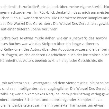
nachdenklich zurückließ, einladend, über meine eigene Sterblichke
ungen nachzudenken. Im Rückblick denke ich, dass mich am meiste
klichen Sinn zu wandern schien. Die Charaktere waren komplex un
as aus Die Wurzel Des Gerechten . Die Wurzel Des Gerechten . gewe
 auf einer tieferen Ebene berühren.
ie Schreibweise etwas müde daher, wie ein Kunstwerk, das sowohl
dieses Buches war wie das Stolpern über ein lange verlorenes
 Reflexionen des Autors über den Adoptionsprozess, die tief bei 
h zu fragen, welche anderen Geschichten buch der kostenlose büc
 Kühnheit des Autors beeindruckt, eine epische Geschichte, die
t, mit Referenzen zu Watergate und dem Vietnamkrieg, bleibt seine
 und sein intelligenter, aber zugänglicher Die Wurzel Des Gerecht
Erzählung war ein komplexes Netz, bei dem jeder Strang verlag gew
emberaubender Schönheit und beunruhigender Komplexität zu
s Element arbeitete zusammen in perfekter Harmonie, um etwas