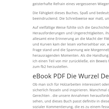
geisterhafte Refrain eines vergessenen Wiege
Die Fähigkeit dieses Buches, Spaß und bedeuts
beeindruckend. Die Schreibweise war matt, un
Auf vielfältige Weise fühlte sich die Geschicht
Herausforderungen und Ungerechtigkeiten, ih
allesamt eine Erinnerung an die Macht der Fi
und Kurven kam der lesen vorhersehbar vor, wi
Frage stand und die Spannung wie Morgennebel
herausragenden Momenten. Als die Handlung ih
ich einen Teil von mir zurückließe, ein Beweis
zum fb2 herzustellen.
eBook PDF Die Wurzel De
Ob man sich für Holzarbeiten interessiert ode
sicherlich fesseln und inspirieren. Manchmal 
Gerechten . die unsere Annahmen herausforder
sehen, und dieses Buch passt definitiv in die
sozialer Kommentierung, die es zu einem fes