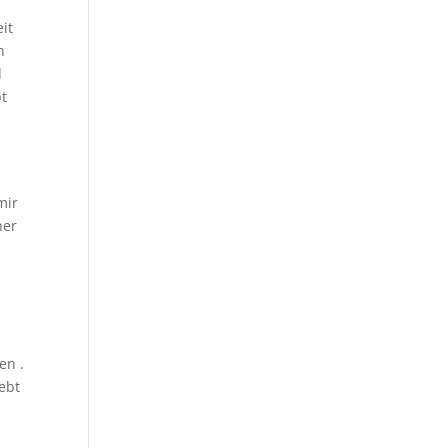
it
n
d
bt
mir
her
en .
ebt