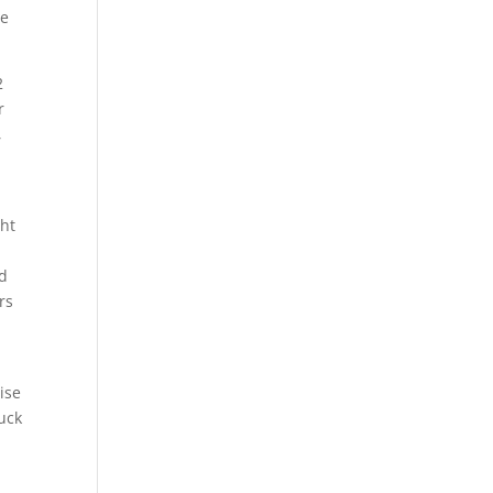
ne
2
r
,
cht
nd
rs
ise
uck