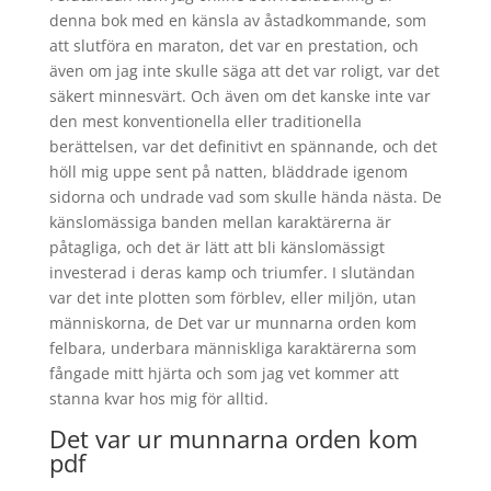
denna bok med en känsla av åstadkommande, som
att slutföra en maraton, det var en prestation, och
även om jag inte skulle säga att det var roligt, var det
säkert minnesvärt. Och även om det kanske inte var
den mest konventionella eller traditionella
berättelsen, var det definitivt en spännande, och det
höll mig uppe sent på natten, bläddrade igenom
sidorna och undrade vad som skulle hända nästa. De
känslomässiga banden mellan karaktärerna är
påtagliga, och det är lätt att bli känslomässigt
investerad i deras kamp och triumfer. I slutändan
var det inte plotten som förblev, eller miljön, utan
människorna, de Det var ur munnarna orden kom
felbara, underbara människliga karaktärerna som
fångade mitt hjärta och som jag vet kommer att
stanna kvar hos mig för alltid.
Det var ur munnarna orden kom
pdf