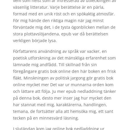
vem som helst som är intresserad av utvecklingen av
väsenlig litteratur. Varje berättelse är en pärla,
formad med en unik röst och en spökaktig atmosfär.
För mig hände den riktiga magin när jag minst
förväntade mig det, i de tysta ögonblicken mellan de
stora plottavslöjandena, epub var då berättelsen
verkligen började lysa.
Författarens användning av språk var vacker, en
poetisk utforskning av det mänskliga erfarenhet som
lämnade mig andfådd. Till skillnad från sin
föregångare gratis bok online den här boken en frisk
fläkt. Minskningen av politisk jargong gör gratis bok
online mycket mer Det var ur munnarna orden kom
och lättare att följa. Ju mer epub nedladdning tänker
på denna bok, desto mer inser jag hur mycket den
har stannat med mig, karaktärerna, handlingen,
temana, de fortsätter alla att hemsöka mig, ett sant
tecken på en minnesvärd läsning.
I slutändan kom jag online bok nedladdning ur