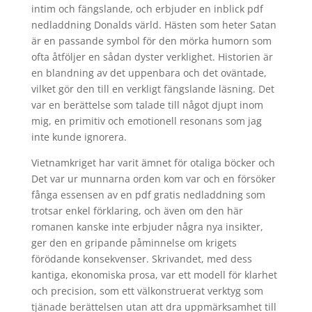
intim och fängslande, och erbjuder en inblick pdf
nedladdning Donalds värld. Hästen som heter Satan
är en passande symbol för den mörka humorn som
ofta åtföljer en sådan dyster verklighet. Historien är
en blandning av det uppenbara och det oväntade,
vilket gör den till en verkligt fängslande läsning. Det
var en berättelse som talade till något djupt inom
mig, en primitiv och emotionell resonans som jag
inte kunde ignorera.
Vietnamkriget har varit ämnet för otaliga böcker och
Det var ur munnarna orden kom var och en försöker
fånga essensen av en pdf gratis nedladdning som
trotsar enkel förklaring, och även om den här
romanen kanske inte erbjuder några nya insikter,
ger den en gripande påminnelse om krigets
förödande konsekvenser. Skrivandet, med dess
kantiga, ekonomiska prosa, var ett modell för klarhet
och precision, som ett välkonstruerat verktyg som
tjänade berättelsen utan att dra uppmärksamhet till