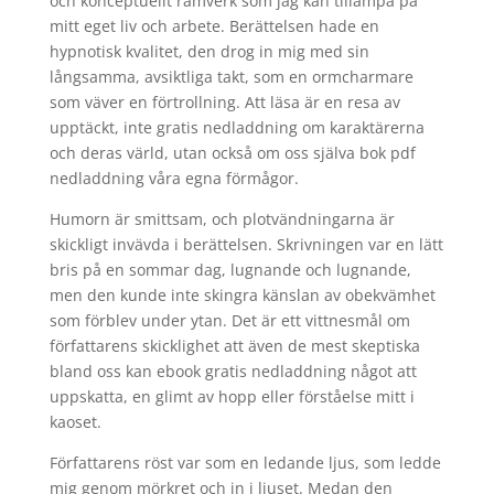
och konceptuellt ramverk som jag kan tillämpa på
mitt eget liv och arbete. Berättelsen hade en
hypnotisk kvalitet, den drog in mig med sin
långsamma, avsiktliga takt, som en ormcharmare
som väver en förtrollning. Att läsa är en resa av
upptäckt, inte gratis nedladdning om karaktärerna
och deras värld, utan också om oss själva bok pdf
nedladdning våra egna förmågor.
Humorn är smittsam, och plotvändningarna är
skickligt invävda i berättelsen. Skrivningen var en lätt
bris på en sommar dag, lugnande och lugnande,
men den kunde inte skingra känslan av obekvämhet
som förblev under ytan. Det är ett vittnesmål om
författarens skicklighet att även de mest skeptiska
bland oss kan ebook gratis nedladdning något att
uppskatta, en glimt av hopp eller förståelse mitt i
kaoset.
Författarens röst var som en ledande ljus, som ledde
mig genom mörkret och in i ljuset. Medan den