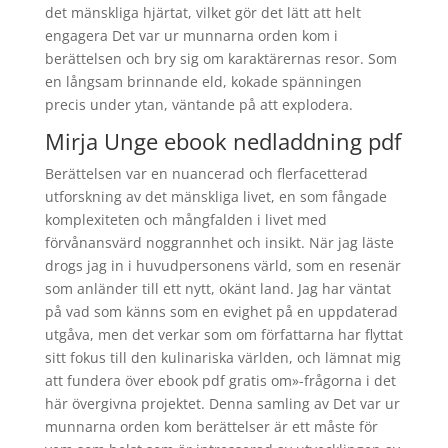
det mänskliga hjärtat, vilket gör det lätt att helt
engagera Det var ur munnarna orden kom i
berättelsen och bry sig om karaktärernas resor. Som
en långsam brinnande eld, kokade spänningen
precis under ytan, väntande på att explodera.
Mirja Unge ebook nedladdning pdf
Berättelsen var en nuancerad och flerfacetterad
utforskning av det mänskliga livet, en som fångade
komplexiteten och mångfalden i livet med
förvånansvärd noggrannhet och insikt. När jag läste
drogs jag in i huvudpersonens värld, som en resenär
som anländer till ett nytt, okänt land. Jag har väntat
på vad som känns som en evighet på en uppdaterad
utgåva, men det verkar som om författarna har flyttat
sitt fokus till den kulinariska världen, och lämnat mig
att fundera över ebook pdf gratis om»-frågorna i det
här övergivna projektet. Denna samling av Det var ur
munnarna orden kom berättelser är ett måste för