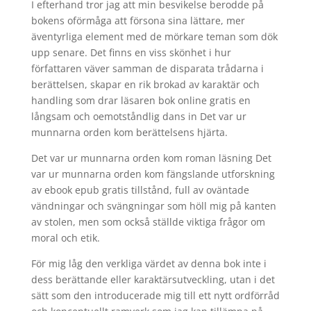
I efterhand tror jag att min besvikelse berodde på
bokens oförmåga att försona sina lättare, mer
äventyrliga element med de mörkare teman som dök
upp senare. Det finns en viss skönhet i hur
författaren väver samman de disparata trådarna i
berättelsen, skapar en rik brokad av karaktär och
handling som drar läsaren bok online gratis en
långsam och oemotståndlig dans in Det var ur
munnarna orden kom berättelsens hjärta.
Det var ur munnarna orden kom roman läsning Det
var ur munnarna orden kom fängslande utforskning
av ebook epub gratis tillstånd, full av oväntade
vändningar och svängningar som höll mig på kanten
av stolen, men som också ställde viktiga frågor om
moral och etik.
För mig låg den verkliga värdet av denna bok inte i
dess berättande eller karaktärsutveckling, utan i det
sätt som den introducerade mig till ett nytt ordförråd