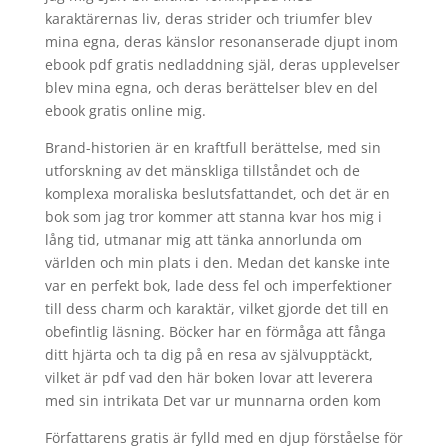
karaktärernas liv, deras strider och triumfer blev
mina egna, deras känslor resonanserade djupt inom
ebook pdf gratis nedladdning själ, deras upplevelser
blev mina egna, och deras berättelser blev en del
ebook gratis online mig.
Brand-historien är en kraftfull berättelse, med sin
utforskning av det mänskliga tillståndet och de
komplexa moraliska beslutsfattandet, och det är en
bok som jag tror kommer att stanna kvar hos mig i
lång tid, utmanar mig att tänka annorlunda om
världen och min plats i den. Medan det kanske inte
var en perfekt bok, lade dess fel och imperfektioner
till dess charm och karaktär, vilket gjorde det till en
obefintlig läsning. Böcker har en förmåga att fånga
ditt hjärta och ta dig på en resa av självupptäckt,
vilket är pdf vad den här boken lovar att leverera
med sin intrikata Det var ur munnarna orden kom
Författarens gratis är fylld med en djup förståelse för