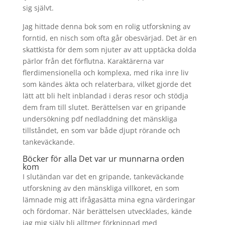
sig självt.
Jag hittade denna bok som en rolig utforskning av
forntid, en nisch som ofta går obesvärjad. Det är en
skattkista för dem som njuter av att upptäcka dolda
pärlor från det förflutna. Karaktärerna var
flerdimensionella och komplexa, med rika inre liv
som kändes äkta och relaterbara, vilket gjorde det
lätt att bli helt inblandad i deras resor och stödja
dem fram till slutet. Berättelsen var en gripande
undersökning pdf nedladdning det mänskliga
tillståndet, en som var både djupt rörande och
tankeväckande.
Böcker för alla Det var ur munnarna orden
kom
I slutändan var det en gripande, tankeväckande
utforskning av den mänskliga villkoret, en som
lämnade mig att ifrågasätta mina egna värderingar
och fördomar. När berättelsen utvecklades, kände
jag mig själv bli alltmer förknippad med